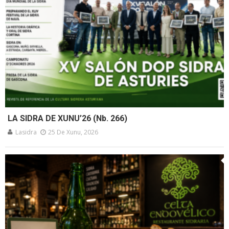
LA SIDRA DE XUNU’26 (Nb. 266)
Lasidra
25 De Xunu, 2026