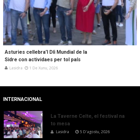
Asturies cellebra’l Díi Mundial de la
Sidre con actividaes per tol país
Lasidra
1 De Xunu, 2026
INTERNACIONAL
La Taverne Celte, el festival na
to mesa
Lasidra
5 D'agostu, 2026