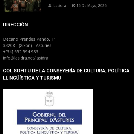
Lasidra
15 De Mayu, 2026
DIRECCIÓN
Decano Prendes Pando, 11
33208 - (Xixón) - Asturies
+[34] 652 594 983
info@lasidra.net/lasidra
COL SOFITU DE LA CONSEYERÍA DE CULTURA, POLÍTICA
LLINGÜÍSTICA Y TURISMU