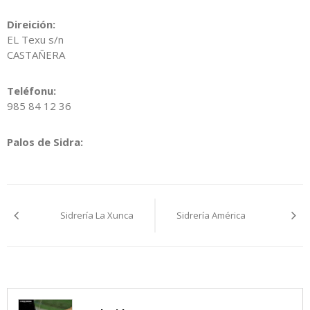
Direición:
EL Texu s/n
CASTAÑERA
Teléfonu:
985 84 12 36
Palos de Sidra:
Navegación
Sidrería La Xunca
Sidrería América
pelos
artículos