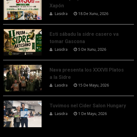
Xapón
Lasidra
18 De Xunu, 2026
Esti sábadu la sidre casero va
tomar Gascona
Lasidra
5 De Xunu, 2026
Nava presenta los XXXVII Platos
a la Sidre
Lasidra
15 De Mayu, 2026
Tuvimos nel Cider Salon Hungary
Lasidra
1 De Mayu, 2026