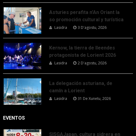
Asturies perafita n’An Oriant la
so promoción cultural y turística
Lasidra
3 D'agostu, 2026
Kernow, la tierra de lleendes
protagonista de Lorient 2026
Lasidra
2 D'agostu, 2026
La delegación asturiana, de
camín a Lorient
Lasidra
31 De Xunetu, 2026
EVENTOS
SISGAJapan, cultura sidrera en