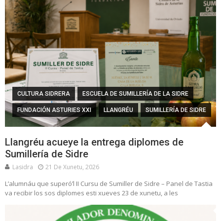
CULTURA SIDRERA
ESCUELA DE SUMILLERÍA DE LA SIDRE
FUNDACIÓN ASTURIES XXI
LLANGRÉU
SUMILLERÍA DE SIDRE
Llangréu acueye la entrega diplomes de
Sumillería de Sidre
Lasidra
21 De Xunetu, 2026
L’alumnáu que superó’l II Cursu de Sumiller de Sidre – Panel de Tastia
va recibir los sos diplomes esti xueves 23 de xunetu, a les