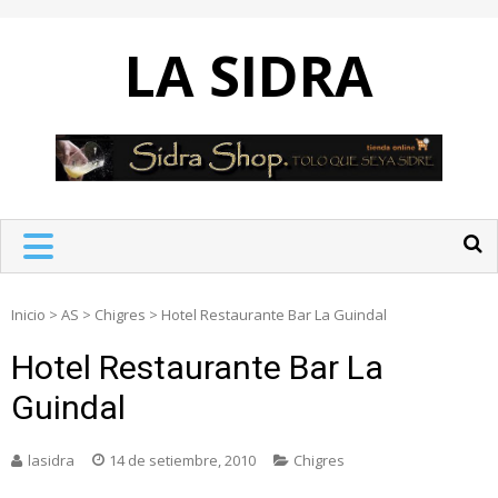
Skip
to
LA SIDRA
content
Inicio
>
AS
>
Chigres
>
Hotel Restaurante Bar La Guindal
Hotel Restaurante Bar La
Guindal
lasidra
14 de setiembre, 2010
Chigres