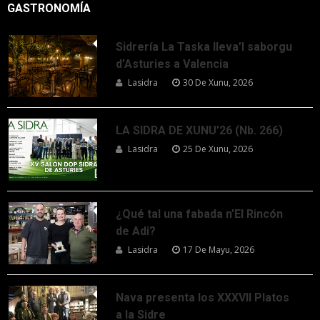
GASTRONOMÍA
Sidrería La Taska lleva’l saborgu
d’Asturies a Valencia
Lasidra
30 De Xunu, 2026
LA SIDRA DE XUNU’26 (Nb. 266)
Lasidra
25 De Xunu, 2026
¿Qué tal una fabada n’El Rincón
de Adi?
Lasidra
17 De Mayu, 2026
Nava presenta los XXXVII Platos
a la Sidre