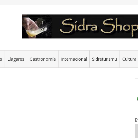
es
Llagares
Gastronomía
Internacional
Sidreturismu
Cultura 
G
E