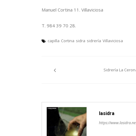
Manuel Cortina 11. Villaviciosa
T. 984 39 70 28.
capilla
Cortina
sidra
sidrería
Villaviciosa
Navegación
Sidrería La Ceron
pelos
artículos
lasidra
https://www.lasidra.ne