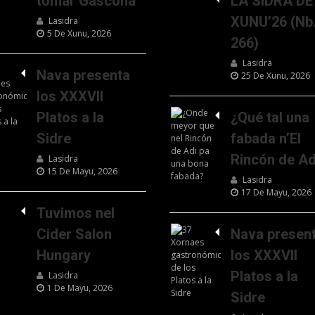
tomar Gascona
LA SIDRA DE
XUNU’26 (Nb
Lasidra
5 De Xunu, 2026
266)
Lasidra
Nava presenta
25 De Xunu, 2026
los XXXVII
Platos a la
¿Qué tal una
Sidre
fabada n’El
Rincón de Ad
Lasidra
15 De Mayu, 2026
Lasidra
17 De Mayu, 2026
Tuvimos nel
Cider Salon
Nava presen
Hungary
los XXXVII
Platos a la
Lasidra
1 De Mayu, 2026
Sidre