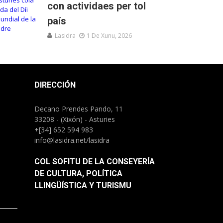
con actividaes per tol
país
Lasidra
1 De Xunu, 2026
DIRECCIÓN
Decano Prendes Pando, 11
33208 - (Xixón) - Asturies
+[34] 652 594 983
info@lasidra.net/lasidra
COL SOFITU DE LA CONSEYERÍA
DE CULTURA, POLÍTICA
LLINGÜÍSTICA Y TURISMU