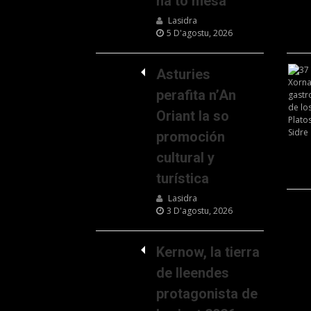
na to mesa
Lasidra
5 D'agostu, 2026
Asturies
perafita n’An
Oriant la so
promoción
cultural y
turística
Lasidra
3 D'agostu, 2026
Kernow, la tierra
de lleendes
protagonista de