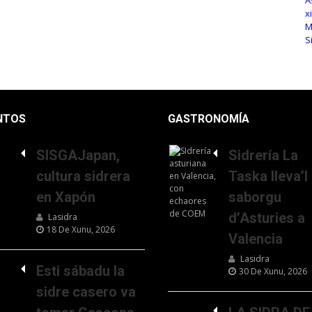
NTOS
GASTRONOMÍA
SISGAJapan,
Sidrería La
cultura sidrera
Taska lleva’l
en Xapón
saborgu
d’Asturies a
Lasidra
18 De Xunu, 2026
Valencia
Lasidra
Esti sábadu la
30 De Xunu, 2026
sidre casero va