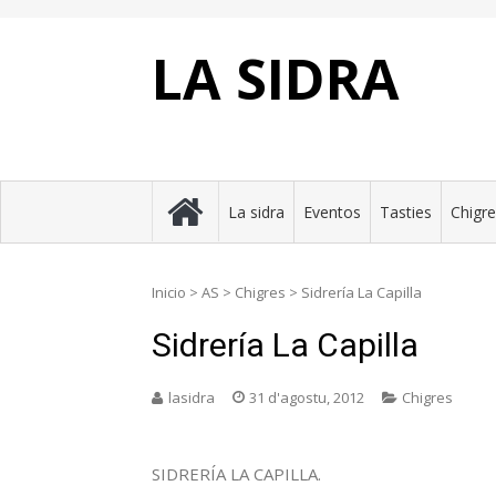
Skip
to
content
LA SIDRA
La sidra
Eventos
Tasties
Chigr
Inicio
>
AS
>
Chigres
>
Sidrería La Capilla
Sidrería La Capilla
lasidra
31 d'agostu, 2012
Chigres
SIDRERÍA LA CAPILLA.