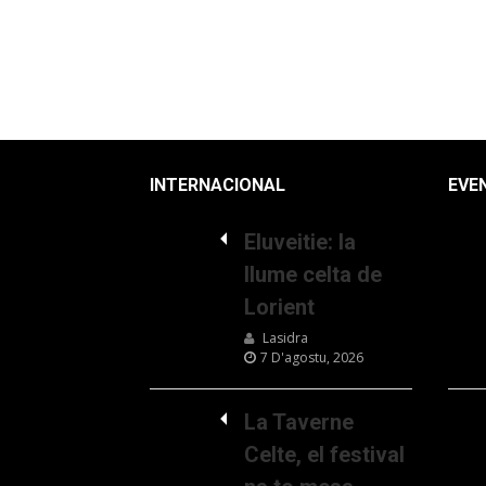
INTERNACIONAL
EVE
Eluveitie: la
llume celta de
Lorient
Lasidra
7 D'agostu, 2026
La Taverne
Celte, el festival