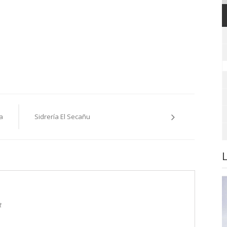
a
Sidrería El Secañu
t