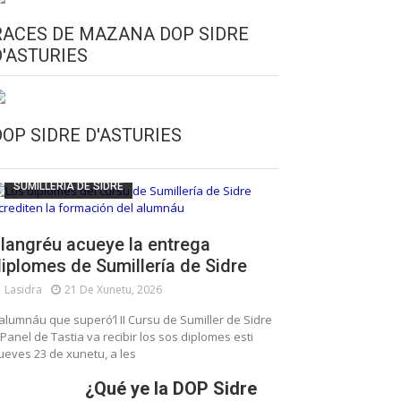
RACES DE MAZANA DOP SIDRE
D'ASTURIES
CULTURA SIDRERA
ESCUELA DE SUMILLERÍA DE LA SIDRE
DOP SIDRE D'ASTURIES
FUNDACIÓN ASTURIES XXI
LLANGRÉU
SUMILLERÍA DE SIDRE
langréu acueye la entrega
iplomes de Sumillería de Sidre
Lasidra
21 De Xunetu, 2026
’alumnáu que superó’l II Cursu de Sumiller de Sidre
 Panel de Tastia va recibir los sos diplomes esti
ueves 23 de xunetu, a les
¿Qué ye la DOP Sidre