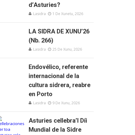
d’Asturies?
Lasidra
1 De Xunetu, 2026
LA SIDRA DE XUNU’26
(Nb. 266)
Lasidra
25 De Xunu, 2026
Endovélico, referente
internacional de la
cultura sidrera, reabre
en Porto
Lasidra
9 De Xunu, 2026
Asturies cellebra’l Díi
Mundial de la Sidre