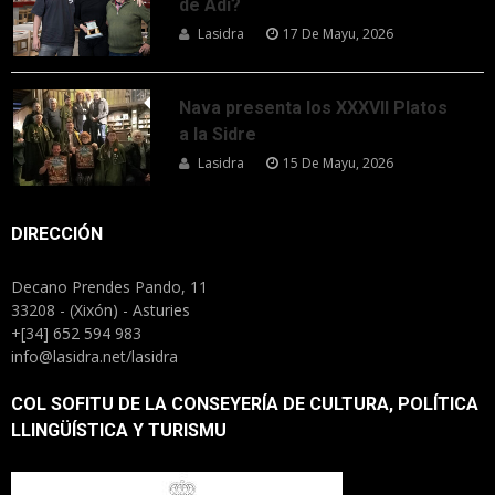
de Adi?
Lasidra
17 De Mayu, 2026
Nava presenta los XXXVII Platos
a la Sidre
Lasidra
15 De Mayu, 2026
DIRECCIÓN
Decano Prendes Pando, 11
33208 - (Xixón) - Asturies
+[34] 652 594 983
info@lasidra.net/lasidra
COL SOFITU DE LA CONSEYERÍA DE CULTURA, POLÍTICA
LLINGÜÍSTICA Y TURISMU