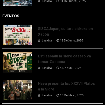
Lasidra
31 De Xunetu, 2026
EVENTOS
SISGAJapan, cultura sidrera en
Xapón
Lasidra
18 De Xunu, 2026
Esti sábadu la sidre casero va
tomar Gascona
Lasidra
5 De Xunu, 2026
Nava presenta los XXXVII Platos
a la Sidre
Lasidra
15 De Mayu, 2026