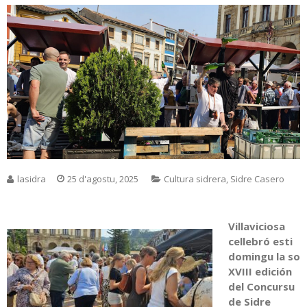
lasidra
25 d'agostu, 2025
Cultura sidrera
,
Sidre Casero
Villaviciosa
cellebró esti
domingu la so
XVIII edición
del Concursu
de Sidre