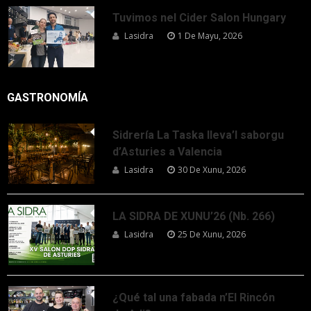
Tuvimos nel Cider Salon Hungary
Lasidra
1 De Mayu, 2026
GASTRONOMÍA
Sidrería La Taska lleva’l saborgu
d’Asturies a Valencia
Lasidra
30 De Xunu, 2026
LA SIDRA DE XUNU’26 (Nb. 266)
Lasidra
25 De Xunu, 2026
¿Qué tal una fabada n’El Rincón