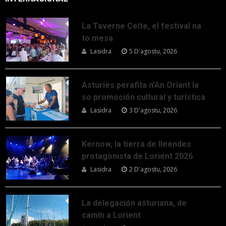
La Taverne Celte, el festival na
to mesa
Lasidra
5 D'agostu, 2026
Asturies perafita n’An Oriant la
so promoción cultural y turística
Lasidra
3 D'agostu, 2026
Kernow, la tierra de lleendes
protagonista de Lorient 2026
Lasidra
2 D'agostu, 2026
La delegación asturiana, de
camín a Lorient