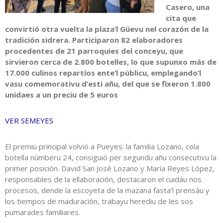
Casero, una
cita que
convirtió otra vuelta la plaza’l Güevu nel corazón de la
tradición sidrera. Participaron 82 elaboradores
procedentes de 21 parroquies del conceyu, que
sirvieron cerca de 2.800 botelles, lo que supunxo más de
17.000 culinos repartíos ente’l públicu, emplegando’l
vasu comemorativu d’esti añu, del que se fixeron 1.800
unidaes a un preciu de 5 euros
VER SEMEYES
El premiu principal volvió a Pueyes: la familia Lozano, cola
botella númberu 24, consiguió per segundu añu consecutivu la
primer posición. David San José Lozano y María Reyes López,
responsables de la ellaboración, destacaron el cuidáu nos
procesos, dende la escoyeta de la mazana fasta’l prensáu y
los tiempos de maduración, trabayu herediu de les sos
pumarades familiares.