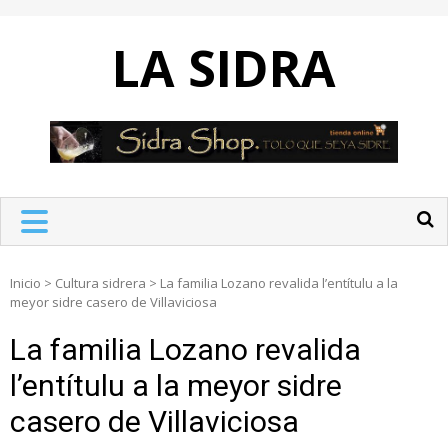
Skip
to
LA SIDRA
content
Inicio
>
Cultura sidrera
>
La familia Lozano revalida l’entítulu a la
meyor sidre casero de Villaviciosa
La familia Lozano revalida
l’entítulu a la meyor sidre
casero de Villaviciosa