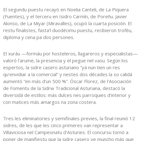
El segundu puestu recayó en Noelia Canteli, de La Piquera
(Fuentes), y el terceru en Isidro Carmín, de Poreñu. Javier
Alonso, de La Miyar (Miravalles), ocupó la cuarta posición. El
restu finalistes, fasta’l duodécimu puestu, recibieron troféu,
diploma y cena pa dos persones.
El xuráu —formáu por hosteleros, llagareros y especialistas—
valoró l’arume, la presencia y el pegue nel vasu. Según los
espertos, la sidre casero asturiano “yá nun tien un res
qu’envidiar a la comercial” y nestes dos décades la so calidá
aumentó “en más d’un 500 %”. Óscar Florez, de l’Asociación
de Fomentu de la Sidrw Tradicional Asturiana, destacó la
diversidá de estilos: más dulces nes parroquies d’interior y
con matices más amargos na zona costera.
Tres les eliminatories y semifinales previes, la final reunió 12
sidres, de les que les cinco primeres van representar a
Villaviciosa nel Campeonatu d’Asturies. El concursu tornó a
poner de manifiestu que la sidre casero ye muncho más que