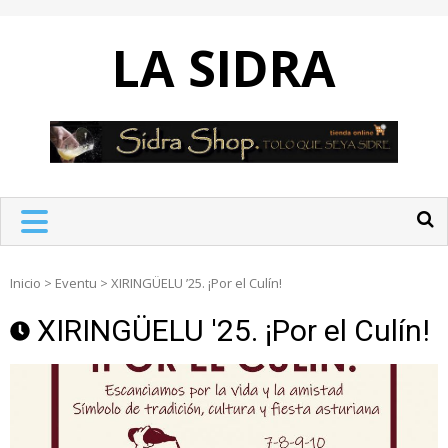
Skip
to
LA SIDRA
content
Inicio
>
Eventu
>
XIRINGÜELU ’25. ¡Por el Culín!
XIRINGÜELU '25. ¡Por el Culín!