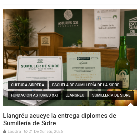
CULTURA SIDRERA
ESCUELA DE SUMILLERÍA DE LA SIDRE
FUNDACIÓN ASTURIES XXI
LLANGRÉU
SUMILLERÍA DE SIDRE
Llangréu acueye la entrega diplomes de
Sumillería de Sidre
Lasidra
21 De Xunetu, 2026