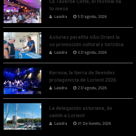
La Taverne Celte, el festival na
to mesa
Lasidra
5 D'agostu, 2026
Asturies perafita n’An Oriant la
so promoción cultural y turística
Lasidra
3 D'agostu, 2026
Kernow, la tierra de lleendes
protagonista de Lorient 2026
Lasidra
2 D'agostu, 2026
La delegación asturiana, de
camín a Lorient
Lasidra
31 De Xunetu, 2026