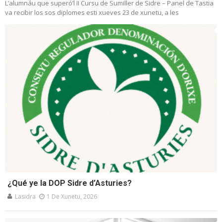
L’alumnáu que superó’l II Cursu de Sumiller de Sidre – Panel de Tastia
va recibir los sos diplomes esti xueves 23 de xunetu, a les
¿Qué ye la DOP Sidre d’Asturies?
Lasidra
1 De Xunetu, 2026