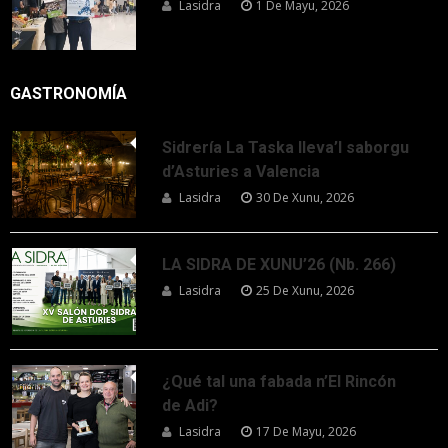
Lasidra
1 De Mayu, 2026
GASTRONOMÍA
Sidrería La Taska lleva’l saborgu
d’Asturies a Valencia
Lasidra
30 De Xunu, 2026
LA SIDRA DE XUNU’26 (Nb. 266)
Lasidra
25 De Xunu, 2026
¿Qué tal una fabada n’El Rincón
de Adi?
Lasidra
17 De Mayu, 2026