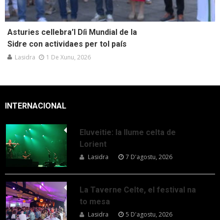
Asturies cellebra’l Díi Mundial de la
Sidre con actividaes per tol país
Lasidra
1 De Xunu, 2026
INTERNACIONAL
Eluveitie: la llume celta de
Lorient
Lasidra
7 D'agostu, 2026
La Taverne Celte, el festival na
to mesa
Lasidra
5 D'agostu, 2026