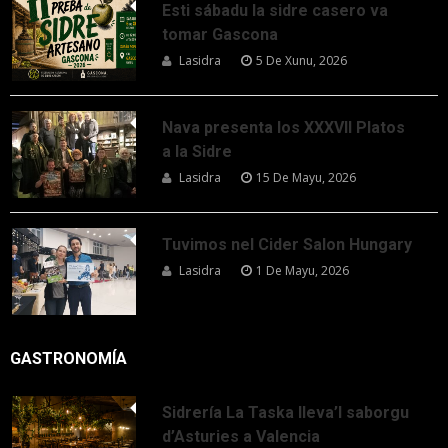
Esti sábadu la sidre casero va
tomar Gascona
Lasidra
5 De Xunu, 2026
Nava presenta los XXXVII Platos
a la Sidre
Lasidra
15 De Mayu, 2026
Tuvimos nel Cider Salon Hungary
Lasidra
1 De Mayu, 2026
GASTRONOMÍA
Sidrería La Taska lleva’l saborgu
d’Asturies a Valencia