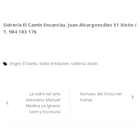
Sidrería El Camín Encantáu. Juan Alvargonzález 51 Xixón /
T. 984 183 176
chigre
El Santu
Sidre d'Asturies
sidrería
Xixón
Navegación
La sidre nel arte
Xornaes del Oriciu nel
pelos
asturianu: Manuel
Yumay
Medina ya Ignacio
artículos
León y Escosura