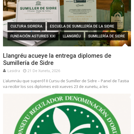
CULTURA SIDRERA
ESCUELA DE SUMILLERÍA DE LA SIDRE
FUNDACIÓN ASTURIES XXI
LLANGRÉU
SUMILLERÍA DE SIDRE
Llangréu acueye la entrega diplomes de
Sumillería de Sidre
Lasidra
21 De Xunetu, 2026
L’alumnáu que superó’l II Cursu de Sumiller de Sidre – Panel de Tastia
va recibir los sos diplomes esti xueves 23 de xunetu, a les