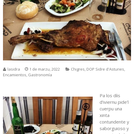
lasidra
1 de marzu, 2022
Chigres
,
DOP Sidre d'Asturies
,
Encamientos
,
Gastronomía
Pa los díis
d’iviernu pide’l
cuerpu una
xinta
contundente y
saborguioso y