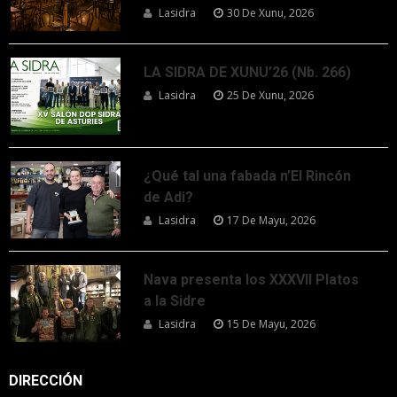
Lasidra
30 De Xunu, 2026
LA SIDRA DE XUNU’26 (Nb. 266)
Lasidra
25 De Xunu, 2026
¿Qué tal una fabada n’El Rincón
de Adi?
Lasidra
17 De Mayu, 2026
Nava presenta los XXXVII Platos
a la Sidre
Lasidra
15 De Mayu, 2026
DIRECCIÓN