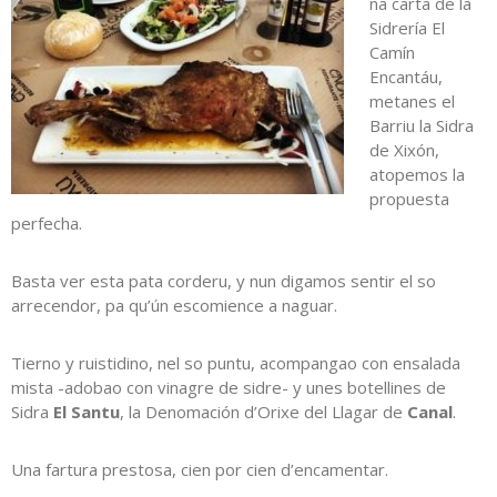
na carta de la
Sidrería El
Camín
Encantáu,
metanes el
Barriu la Sidra
de Xixón,
atopemos la
propuesta
perfecha.
Basta ver esta pata corderu, y nun digamos sentir el so
arrecendor, pa qu’ún escomience a naguar.
Tierno y ruistidino, nel so puntu, acompangao con ensalada
mista -adobao con vinagre de sidre- y unes botellines de
Sidra
El Santu
, la Denomación d’Orixe del Llagar de
Canal
.
Una fartura prestosa, cien por cien d’encamentar.