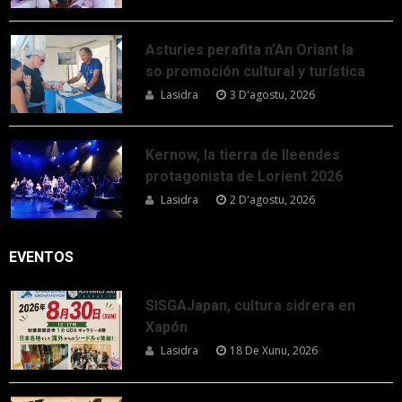
Asturies perafita n’An Oriant la
so promoción cultural y turística
Lasidra
3 D'agostu, 2026
Kernow, la tierra de lleendes
protagonista de Lorient 2026
Lasidra
2 D'agostu, 2026
EVENTOS
SISGAJapan, cultura sidrera en
Xapón
Lasidra
18 De Xunu, 2026