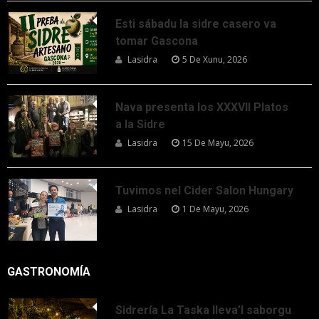
Esti sábadu la sidre casero va
tomar Gascona
Lasidra
5 De Xunu, 2026
Nava presenta los XXXVII Platos
a la Sidre
Lasidra
15 De Mayu, 2026
Tuvimos nel Cider Salon Hungary
Lasidra
1 De Mayu, 2026
GASTRONOMÍA
Sidrería La Taska lleva’l saborgu