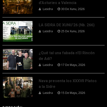
d’Asturies a Valencia
Lasidra
30 De Xunu, 2026
LA SIDRA DE XUNU’26 (Nb. 266)
Lasidra
25 De Xunu, 2026
¿Qué tal una fabada n’El Rincón
de Adi?
Lasidra
17 De Mayu, 2026
Nava presenta los XXXVII Platos
a la Sidre
Lasidra
15 De Mayu, 2026