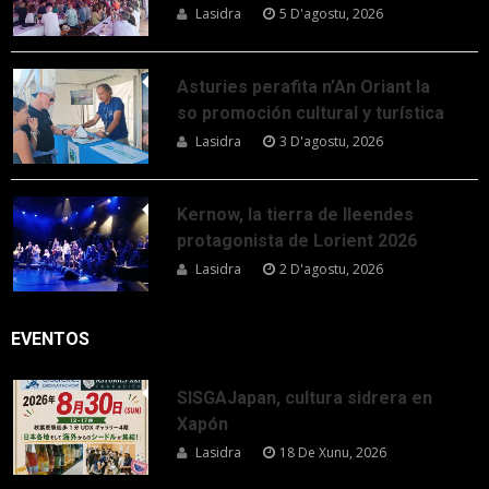
Lasidra
5 D'agostu, 2026
Asturies perafita n’An Oriant la
so promoción cultural y turística
Lasidra
3 D'agostu, 2026
Kernow, la tierra de lleendes
protagonista de Lorient 2026
Lasidra
2 D'agostu, 2026
EVENTOS
SISGAJapan, cultura sidrera en
Xapón
Lasidra
18 De Xunu, 2026