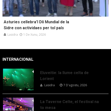
Asturies cellebra’l Díi Mundial de la
Sidre con actividaes per tol país
Lasidra
1 De Xunu, 2026
INTERNACIONAL
Eluveitie: la llume celta de
Lorient
Lasidra
7 D'agostu, 2026
La Taverne Celte, el festival na
to mesa