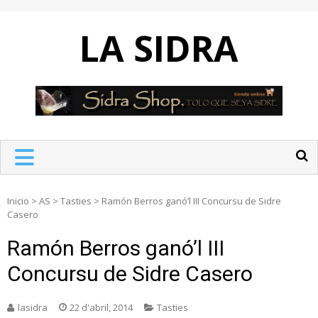
Skip
to
LA SIDRA
content
Inicio
>
AS
>
Tasties
>
Ramón Berros ganó’l III Concursu de Sidre
Casero
Ramón Berros ganó’l III
Concursu de Sidre Casero
lasidra
22 d'abril, 2014
Tasties