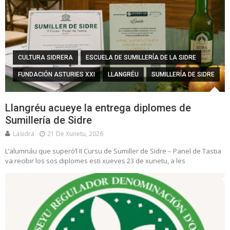
CULTURA SIDRERA
ESCUELA DE SUMILLERÍA DE LA SIDRE
FUNDACIÓN ASTURIES XXI
LLANGRÉU
SUMILLERÍA DE SIDRE
Llangréu acueye la entrega diplomes de
Sumillería de Sidre
Lasidra
21 De Xunetu, 2026
L’alumnáu que superó’l II Cursu de Sumiller de Sidre – Panel de Tastia
va recibir los sos diplomes esti xueves 23 de xunetu, a les