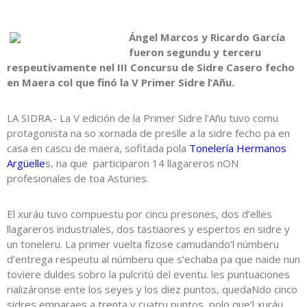
Ángel Marcos y Ricardo García
fueron segundu y terceru
respeutivamente nel III Concursu de Sidre Casero fecho
en Maera col que finó la V Primer Sidre l’Añu.
LA SIDRA.- La V edición de la Primer Sidre l’Añu tuvo comu
protagonista na so xornada de preslle a la sidre fecho pa en
casa en cascu de maera, sofitada pola
Tonelería Hermanos
Argüelle
s, na que participaron 14 llagareros nON
profesionales de toa Asturies.
El xuráu tuvo compuestu por cincu presones, dos d’elles
llagareros industriales, dos tastiaores y espertos en sidre y
un toneleru. La primer vuelta fízose camudando’l númberu
d’entrega respeutu al númberu que s’echaba pa que naide nun
toviere duldes sobro la pulcritú del eventu. les puntuaciones
rializáronse ente los seyes y los diez puntos, quedaNdo cinco
sidres emparaes a trenta y cuatru puntos, polo que’l xuráu