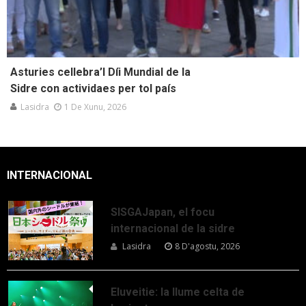
Asturies cellebra’l Díi Mundial de la
Sidre con actividaes per tol país
Lasidra
1 De Xunu, 2026
INTERNACIONAL
SISGAJapan, el focu
internacional de la sidre
Lasidra
8 D'agostu, 2026
Eluveitie: la llume celta de