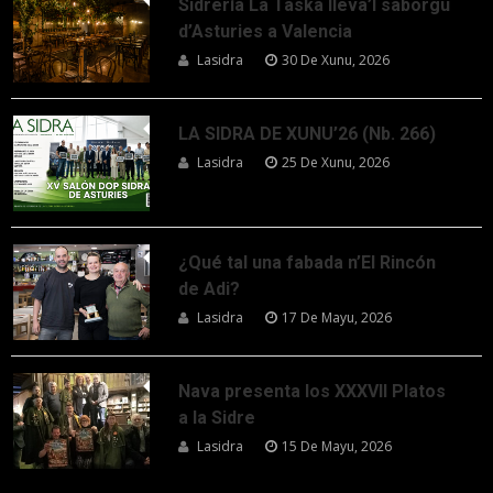
Sidrería La Taska lleva’l saborgu
d’Asturies a Valencia
Lasidra
30 De Xunu, 2026
LA SIDRA DE XUNU’26 (Nb. 266)
Lasidra
25 De Xunu, 2026
¿Qué tal una fabada n’El Rincón
de Adi?
Lasidra
17 De Mayu, 2026
Nava presenta los XXXVII Platos
a la Sidre
Lasidra
15 De Mayu, 2026