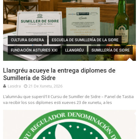
CULTURA SIDRERA
ESCUELA DE SUMILLERÍA DE LA SIDRE
FUNDACIÓN ASTURIES XXI
LLANGRÉU
SUMILLERÍA DE SIDRE
Llangréu acueye la entrega diplomes de
Sumillería de Sidre
Lasidra
21 De Xunetu, 2026
L’alumnáu que superó’l II Cursu de Sumiller de Sidre – Panel de Tastia
va recibir los sos diplomes esti xueves 23 de xunetu, a les