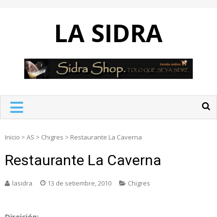
Skip
to
LA SIDRA
content
Inicio
>
AS
>
Chigres
>
Restaurante La Caverna
Restaurante La Caverna
lasidra
13 de setiembre, 2010
Chigres
Direición: