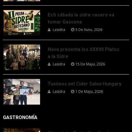
Esti sábadu la sidre casero va
tomar Gascona
Lasidra
5 De Xunu, 2026
Nava presenta los XXXVII Platos
a la Sidre
Lasidra
15 De Mayu, 2026
Tuvimos nel Cider Salon Hungary
Lasidra
1 De Mayu, 2026
GASTRONOMÍA