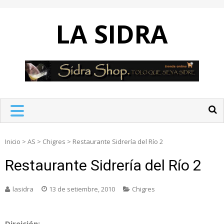
Skip
to
LA SIDRA
content
Inicio
>
AS
>
Chigres
>
Restaurante Sidrería del Río 2
Restaurante Sidrería del Río 2
lasidra
13 de setiembre, 2010
Chigres
Direición: