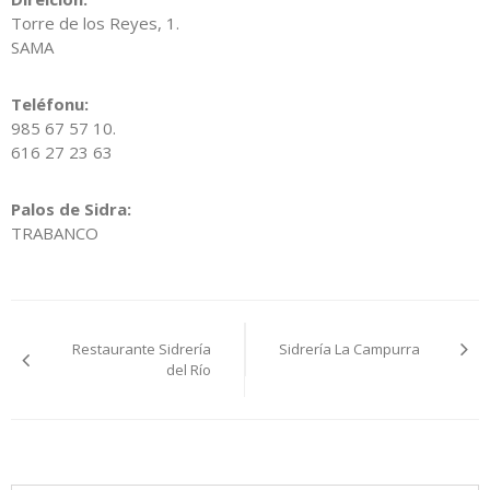
Torre de los Reyes, 1.
SAMA
Teléfonu:
985 67 57 10.
616 27 23 63
Palos de Sidra:
TRABANCO
Navegación
Restaurante Sidrería
Sidrería La Campurra
pelos
del Río
artículos