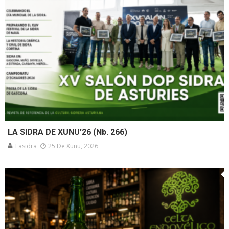
LA SIDRA DE XUNU’26 (Nb. 266)
Lasidra
25 De Xunu, 2026