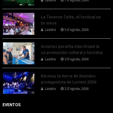
Lasidra
7 D'agostu, 2026
La Taverne Celte, el festival na
to mesa
Lasidra
5 D'agostu, 2026
Asturies perafita n’An Oriant la
so promoción cultural y turística
Lasidra
3 D'agostu, 2026
Kernow, la tierra de lleendes
protagonista de Lorient 2026
Lasidra
2 D'agostu, 2026
EVENTOS