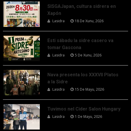
SISGAJapan, cultura sidrera en
Xapón
Lasidra
18 De Xunu, 2026
Esti sábadu la sidre casero va
tomar Gascona
Lasidra
5 De Xunu, 2026
Nava presenta los XXXVII Platos
a la Sidre
Lasidra
15 De Mayu, 2026
Tuvimos nel Cider Salon Hungary
Lasidra
1 De Mayu, 2026