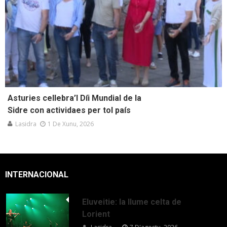
Asturies cellebra’l Díi Mundial de la
Sidre con actividaes per tol país
Lasidra
1 De Xunu, 2026
INTERNACIONAL
Eluveitie: la llume celta de
Lorient