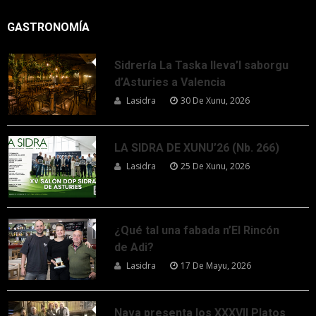
GASTRONOMÍA
Sidrería La Taska lleva’l saborgu
d’Asturies a Valencia
Lasidra
30 De Xunu, 2026
LA SIDRA DE XUNU’26 (Nb. 266)
Lasidra
25 De Xunu, 2026
¿Qué tal una fabada n’El Rincón
de Adi?
Lasidra
17 De Mayu, 2026
Nava presenta los XXXVII Platos