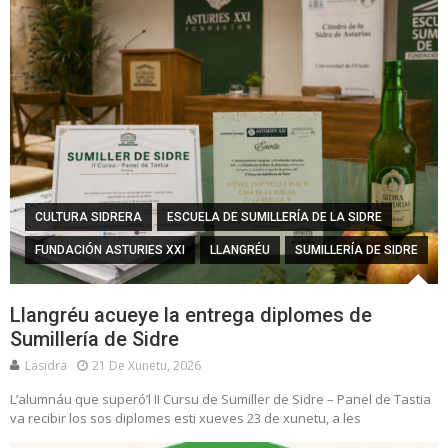
CULTURA SIDRERA
ESCUELA DE SUMILLERÍA DE LA SIDRE
FUNDACIÓN ASTURIES XXI
LLANGRÉU
SUMILLERÍA DE SIDRE
Llangréu acueye la entrega diplomes de
Sumillería de Sidre
Lasidra
21 De Xunetu, 2026
L’alumnáu que superó’l II Cursu de Sumiller de Sidre – Panel de Tastia
va recibir los sos diplomes esti xueves 23 de xunetu, a les