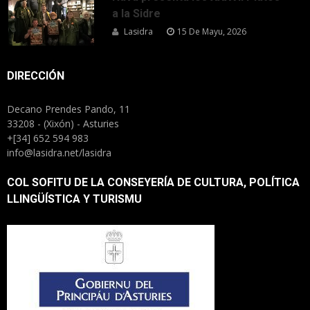
a la Sidre
Lasidra
15 De Mayu, 2026
DIRECCIÓN
Decano Prendes Pando, 11
33208 - (Xixón) - Asturies
+[34] 652 594 983
info@lasidra.net/lasidra
COL SOFITU DE LA CONSEYERÍA DE CULTURA, POLÍTICA
LLINGÜÍSTICA Y TURISMU