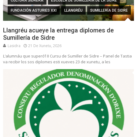
CULTURA SIDRERA
ESCUELA DE SUMILLERÍA DE LA SIDRE
FUNDACIÓN ASTURIES XXI
LLANGRÉU
SUMILLERÍA DE SIDRE
Llangréu acueye la entrega diplomes de
Sumillería de Sidre
Lasidra
21 De Xunetu, 2026
L’alumnáu que superó’l II Cursu de Sumiller de Sidre – Panel de Tastia
va recibir los sos diplomes esti xueves 23 de xunetu, a les