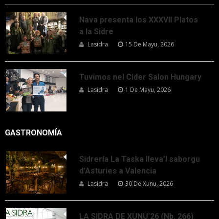
Nava presenta los XXXVII Platos
a la Sidre
Lasidra
15 De Mayu, 2026
Tuvimos nel Cider Salon Hungary
Lasidra
1 De Mayu, 2026
GASTRONOMÍA
Sidrería La Taska lleva’l saborgu
d’Asturies a Valencia
Lasidra
30 De Xunu, 2026
LA SIDRA DE XUNU’26 (Nb. 266)