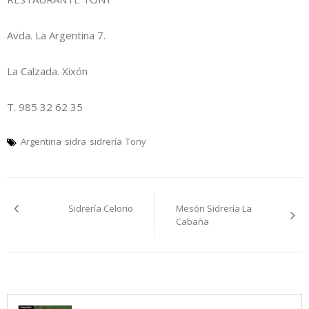
Avda. La Argentina 7.
La Calzada. Xixón
T. 985 32 62 35
Argentina
sidra
sidrería
Tony
Navegación
Sidrería Celorio
Mesón Sidrería La
pelos
Cabaña
artículos