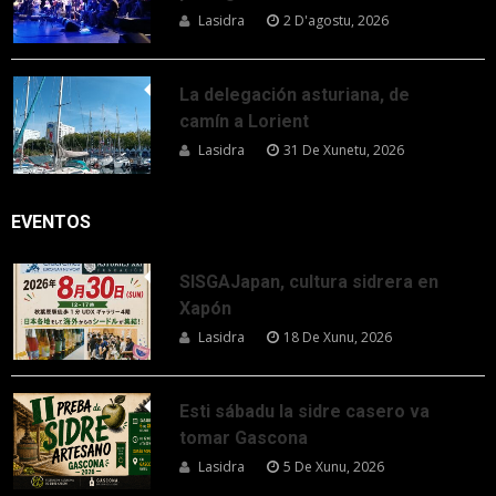
Lasidra
2 D'agostu, 2026
La delegación asturiana, de
camín a Lorient
Lasidra
31 De Xunetu, 2026
EVENTOS
SISGAJapan, cultura sidrera en
Xapón
Lasidra
18 De Xunu, 2026
Esti sábadu la sidre casero va
tomar Gascona
Lasidra
5 De Xunu, 2026