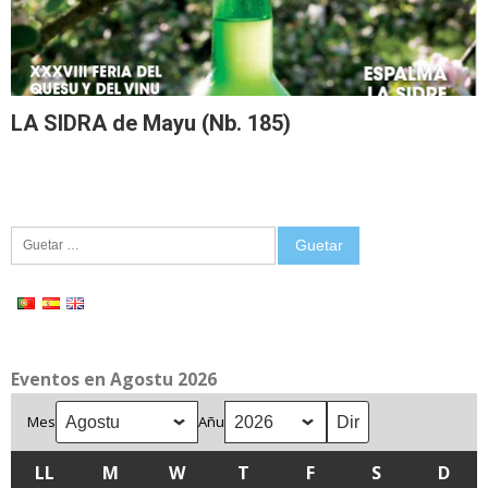
LA SIDRA de Mayu (Nb. 185)
Guetar:
Eventos en Agostu 2026
Mes
Añu
LL
LLUNES
M
MARTES
W
MIÉRCOLES
T
XUEVES
F
VIENRES
S
SÁBADU
D
DOM