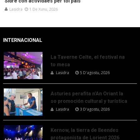
Sidre con actividaes per tol país
Lasidra
1 De Xunu, 2026
INTERNACIONAL
La Taverne Celte, el festival na
to mesa
Lasidra
5 D'agostu, 2026
Asturies perafita n’An Oriant la
so promoción cultural y turística
Lasidra
3 D'agostu, 2026
Kernow, la tierra de lleendes
protagonista de Lorient 2026