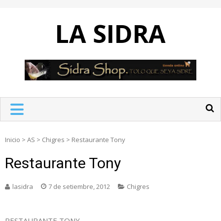
Skip
to
LA SIDRA
content
Inicio
>
AS
>
Chigres
>
Restaurante Tony
Restaurante Tony
lasidra
7 de setiembre, 2012
Chigres
RESTAURANTE TONY