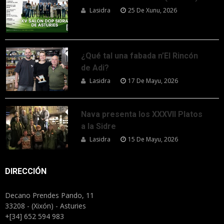
Lasidra
25 De Xunu, 2026
¿Qué tal una fabada n’El Rincón
de Adi?
Lasidra
17 De Mayu, 2026
Nava presenta los XXXVII Platos
a la Sidre
Lasidra
15 De Mayu, 2026
DIRECCIÓN
Decano Prendes Pando, 11
33208 - (Xixón) - Asturies
+[34] 652 594 983