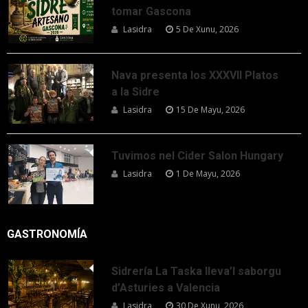
tomar Gascona
Lasidra
5 De Xunu, 2026
Nava presenta los XXXVII Platos
a la Sidre
Lasidra
15 De Mayu, 2026
Tuvimos nel Cider Salon Hungary
Lasidra
1 De Mayu, 2026
GASTRONOMÍA
Sidrería La Taska lleva’l saborgu
d’Asturies a Valencia
Lasidra
30 De Xunu, 2026