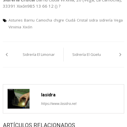
33391 Xixón985 13 66 12 () ?
Asturies
Barriu
Camocha
chigre
Ciudá
Cristal
sidra
sidrería
Vega
Virxinia
Xixón
Navegación
Sidrería El Limonar
Sidrería El Güelu
pelos
artículos
lasidra
https://www.lasidra.net
ARTÍCULOS RELACIONADOS