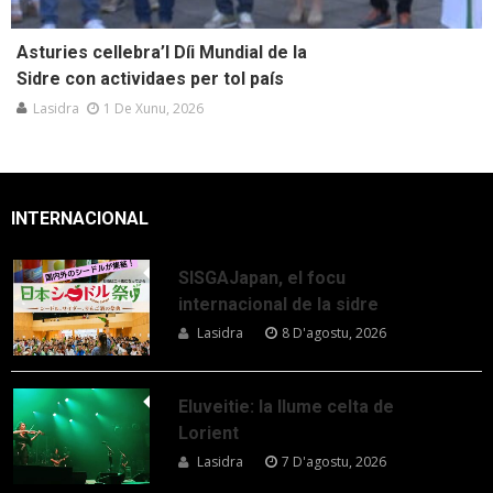
Asturies cellebra’l Díi Mundial de la
Sidre con actividaes per tol país
Lasidra
1 De Xunu, 2026
INTERNACIONAL
SISGAJapan, el focu
internacional de la sidre
Lasidra
8 D'agostu, 2026
Eluveitie: la llume celta de
Lorient
Lasidra
7 D'agostu, 2026