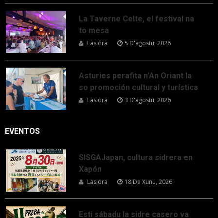
La Taverne Celte, el festival na
to mesa
Lasidra
5 D'agostu, 2026
Asturies perafita n’An Oriant la
so promoción cultural y turística
Lasidra
3 D'agostu, 2026
EVENTOS
SISGAJapan, cultura sidrera en
Xapón
Lasidra
18 De Xunu, 2026
Esti sábadu la sidre casero va