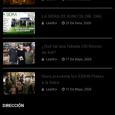
LA SIDRA DE XUNU’26 (Nb. 266)
Lasidra
25 De Xunu, 2026
¿Qué tal una fabada n’El Rincón
de Adi?
Lasidra
17 De Mayu, 2026
Nava presenta los XXXVII Platos
a la Sidre
Lasidra
15 De Mayu, 2026
DIRECCIÓN