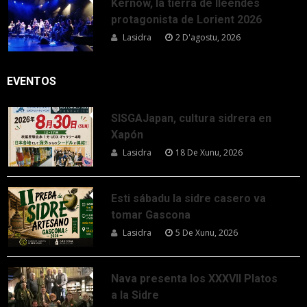
Kernow, la tierra de lleendes
protagonista de Lorient 2026
Lasidra
2 D'agostu, 2026
EVENTOS
SISGAJapan, cultura sidrera en
Xapón
Lasidra
18 De Xunu, 2026
Esti sábadu la sidre casero va
tomar Gascona
Lasidra
5 De Xunu, 2026
Nava presenta los XXXVII Platos
a la Sidre