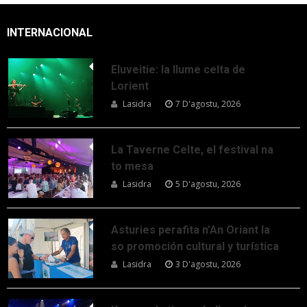
INTERNACIONAL
Eluveitie: la llume celta de
Lorient
Lasidra
7 D'agostu, 2026
La Taverne Celte, el festival na
to mesa
Lasidra
5 D'agostu, 2026
Asturies perafita n’An Oriant la
so promoción cultural y turística
Lasidra
3 D'agostu, 2026