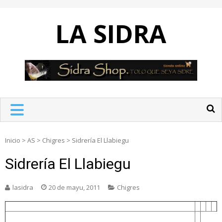
Skip
to
LA SIDRA
content
Inicio
>
AS
>
Chigres
>
Sidrería El Llabiegu
Sidrería El Llabiegu
lasidra
20 de mayu, 2011
Chigres