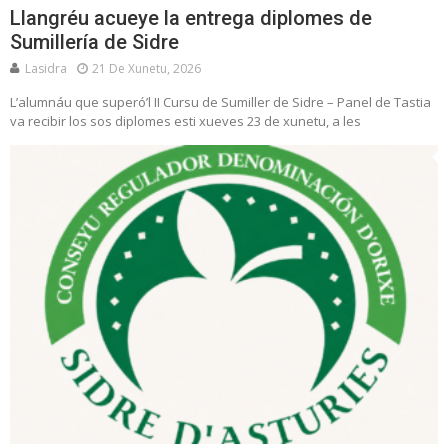
Llangréu acueye la entrega diplomes de
Sumillería de Sidre
Lasidra
21 De Xunetu, 2026
L’alumnáu que superó’l II Cursu de Sumiller de Sidre – Panel de Tastia
va recibir los sos diplomes esti xueves 23 de xunetu, a les