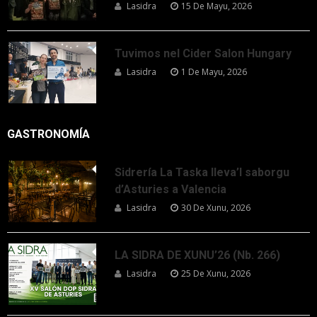
Lasidra
15 De Mayu, 2026
Tuvimos nel Cider Salon Hungary
Lasidra
1 De Mayu, 2026
GASTRONOMÍA
Sidrería La Taska lleva’l saborgu
d’Asturies a Valencia
Lasidra
30 De Xunu, 2026
LA SIDRA DE XUNU’26 (Nb. 266)
Lasidra
25 De Xunu, 2026