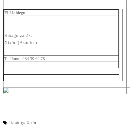
El Llabiegu
Ribagorza 27.
Xixón (Asturies)
Teléfonu:
984 39 69 78
Llabiegu
Xixón