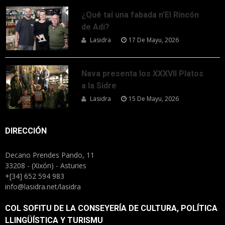
¿Qué tal una fabada n’El Rincón
de Adi?
Lasidra
17 De Mayu, 2026
Nava presenta los XXXVII Platos
a la Sidre
Lasidra
15 De Mayu, 2026
DIRECCIÓN
Decano Prendes Pando, 11
33208 - (Xixón) - Asturies
+[34] 652 594 983
info@lasidra.net/lasidra
COL SOFITU DE LA CONSEYERÍA DE CULTURA, POLÍTICA
LLINGÜÍSTICA Y TURISMU