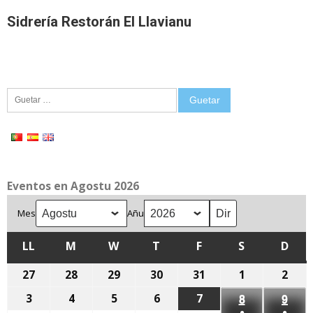
Sidrería Restorán El Llavianu
Guetar:
Eventos en Agostu 2026
Mes
Añu
LL
LLUNES
M
MARTES
W
MIÉRCOLES
T
XUEVES
F
VIENRES
S
SÁBADU
D
DOM
27
27
28
28
29
29
30
30
31
31
1
1
2
2
de
de
de
de
de
d'agostu,
d'ag
3
3
4
4
5
5
6
6
7
7
8
8
9
9
xunetu,
xunetu,
xunetu,
xunetu,
xunetu,
2026
2026
●
●