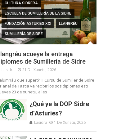
CULTURA SIDRERA
ESCUELA DE SUMILLERÍA DE LA SIDRE
FUNDACIÓN ASTURIES XXI
LLANGRÉU
SUMILLERÍA DE SIDRE
langréu acueye la entrega
iplomes de Sumillería de Sidre
Lasidra
21 De Xunetu, 2026
’alumnáu que superó’l II Cursu de Sumiller de Sidre
 Panel de Tastia va recibir los sos diplomes esti
ueves 23 de xunetu, a les
¿Qué ye la DOP Sidre
d’Asturies?
Lasidra
1 De Xunetu, 2026