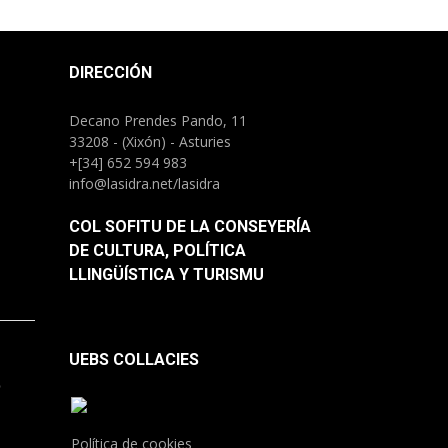
DIRECCIÓN
Decano Prendes Pando, 11
33208 - (Xixón) - Asturies
+[34] 652 594 983
info@lasidra.net/lasidra
COL SOFITU DE LA CONSEYERÍA
DE CULTURA, POLÍTICA
LLINGÜÍSTICA Y TURISMU
UEBS COLLACIES
.
Política de cookies