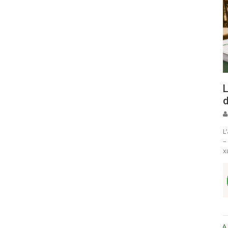
L
d
L
–
x