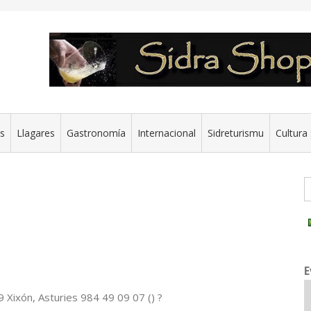
es
Llagares
Gastronomía
Internacional
Sidreturismu
Cultura 
G
E
9 Xixón, Asturies 984 49 09 07 ()
?