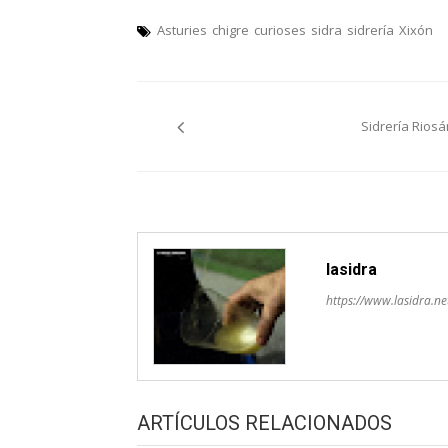
Asturies
chigre
curioses
sidra
sidrería
Xixón
Navegación
Sidrería Riosá
pelos
artículos
lasidra
https://www.lasidra.ne
ARTÍCULOS RELACIONADOS