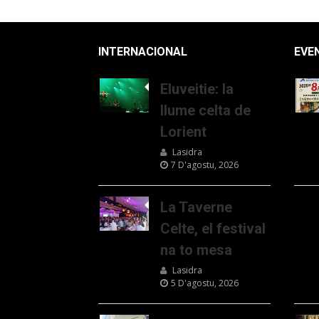
INTERNACIONAL
EVE
Eluveitie: la
llume celta de
Lorient
Lasidra
7 D'agostu, 2026
La Taverne
Celte, el festival
na to mesa
Lasidra
5 D'agostu, 2026