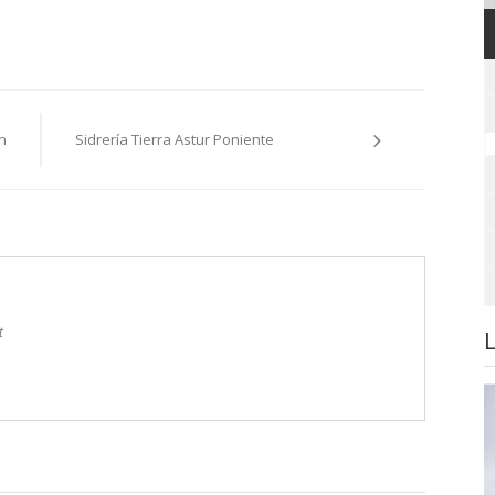
n
Sidrería Tierra Astur Poniente
t