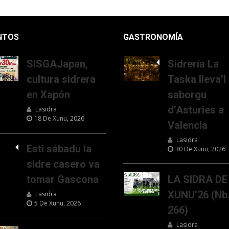
NTOS
GASTRONOMÍA
SISGAJapan,
Sidrería La
cultura sidrera
Taska lleva’l
en Xapón
saborgu
d’Asturies a
Lasidra
18 De Xunu, 2026
Valencia
Lasidra
Esti sábadu la
30 De Xunu, 2026
sidre casero va
tomar Gascona
LA SIDRA DE
XUNU’26 (Nb
Lasidra
5 De Xunu, 2026
266)
Lasidra