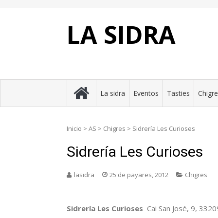
Skip
to
content
LA SIDRA
La sidra
Eventos
Tasties
Chigr
Inicio
>
AS
>
Chigres
>
Sidrería Les Curioses
Sidrería Les Curioses
lasidra
25 de payares, 2012
Chigres
Sidrería Les Curioses
Cai San José, 9, 3320