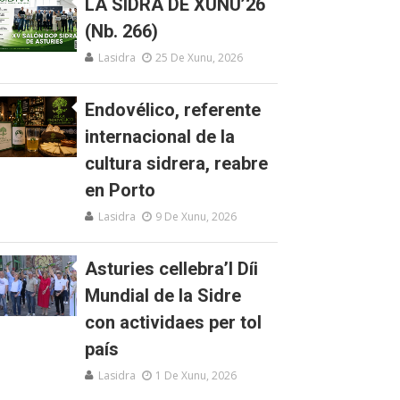
LA SIDRA DE XUNU’26
(Nb. 266)
Lasidra
25 De Xunu, 2026
Endovélico, referente
internacional de la
cultura sidrera, reabre
en Porto
Lasidra
9 De Xunu, 2026
Asturies cellebra’l Díi
Mundial de la Sidre
con actividaes per tol
país
Lasidra
1 De Xunu, 2026