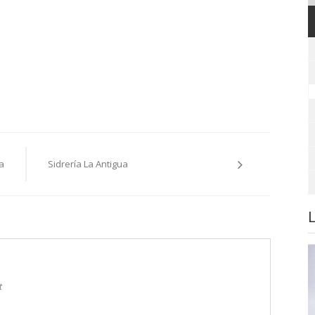
a
Sidrería La Antigua
t