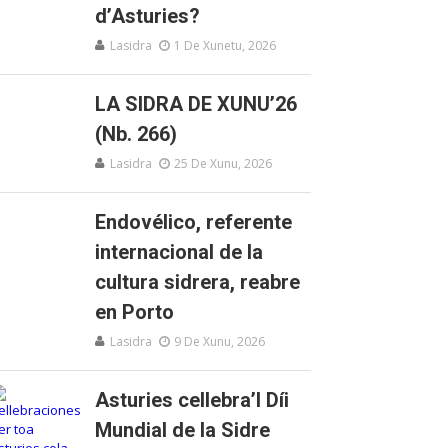
d’Asturies?
Lasidra
1 De Xunetu, 2026
LA SIDRA DE XUNU’26
(Nb. 266)
Lasidra
25 De Xunu, 2026
Endovélico, referente
internacional de la
cultura sidrera, reabre
en Porto
Lasidra
9 De Xunu, 2026
Asturies cellebra’l Díi
Mundial de la Sidre