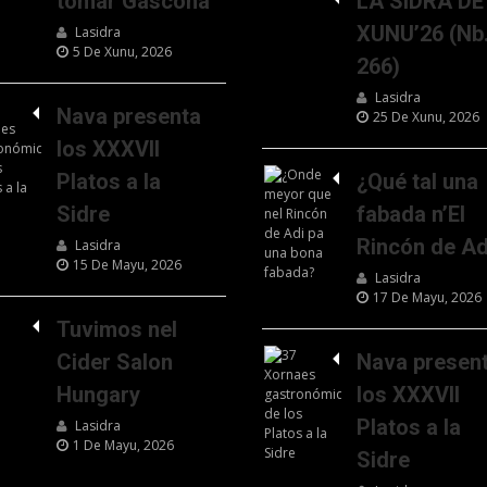
tomar Gascona
LA SIDRA DE
XUNU’26 (Nb
Lasidra
5 De Xunu, 2026
266)
Lasidra
Nava presenta
25 De Xunu, 2026
los XXXVII
Platos a la
¿Qué tal una
Sidre
fabada n’El
Rincón de Ad
Lasidra
15 De Mayu, 2026
Lasidra
17 De Mayu, 2026
Tuvimos nel
Cider Salon
Nava presen
Hungary
los XXXVII
Platos a la
Lasidra
1 De Mayu, 2026
Sidre