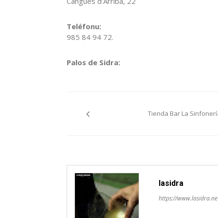
Cangues d’Arriba, 22
Teléfonu:
985 84 94 72.
Palos de Sidra:
Navegación
Tienda Bar La Sinfonerí
pelos
artículos
lasidra
https://www.lasidra.ne