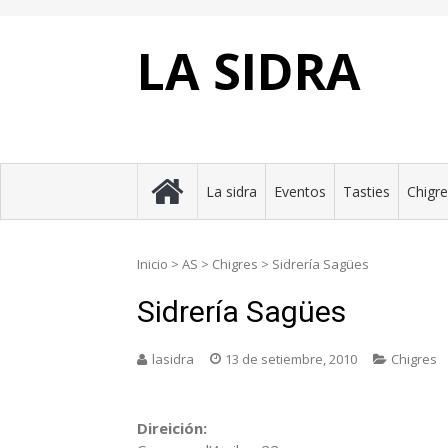
Skip
to
content
LA SIDRA
La sidra
Eventos
Tasties
Chigr
Inicio
>
AS
>
Chigres
>
Sidrería Sagües
Sidrería Sagües
lasidra
13 de setiembre, 2010
Chigres
Direición: