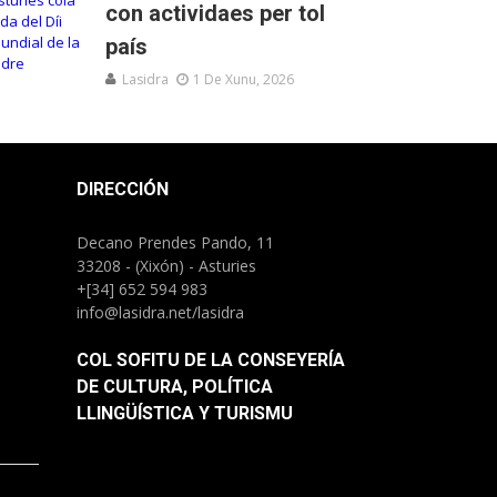
con actividaes per tol
país
Lasidra
1 De Xunu, 2026
DIRECCIÓN
Decano Prendes Pando, 11
33208 - (Xixón) - Asturies
+[34] 652 594 983
info@lasidra.net/lasidra
COL SOFITU DE LA CONSEYERÍA
DE CULTURA, POLÍTICA
LLINGÜÍSTICA Y TURISMU