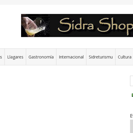
es
Llagares
Gastronomía
Internacional
Sidreturismu
Cultura 
G
E