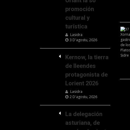
Oriant la so
promoción
cultural y
turística
Lasidra
3 D'agostu, 2026
Kernow, la tierra
de lleendes
protagonista de
Lorient 2026
Lasidra
2 D'agostu, 2026
La delegación
asturiana, de