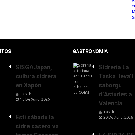
NTOS
GASTRONOMÍA
SISGAJapan,
Sidrería La
cultura sidrera
Taska lleva’l
en Xapón
saborgu
d’Asturies a
Lasidra
18 De Xunu, 2026
Valencia
Lasidra
Esti sábadu la
30 De Xunu, 2026
sidre casero va