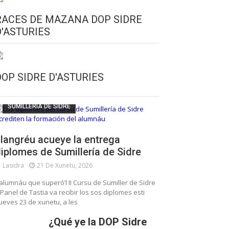
RACES DE MAZANA DOP SIDRE
D'ASTURIES
CULTURA SIDRERA
ESCUELA DE SUMILLERÍA DE LA SIDRE
DOP SIDRE D'ASTURIES
FUNDACIÓN ASTURIES XXI
LLANGRÉU
SUMILLERÍA DE SIDRE
langréu acueye la entrega
iplomes de Sumillería de Sidre
Lasidra
21 De Xunetu, 2026
’alumnáu que superó’l II Cursu de Sumiller de Sidre
 Panel de Tastia va recibir los sos diplomes esti
ueves 23 de xunetu, a les
¿Qué ye la DOP Sidre