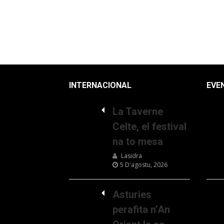
INTERNACIONAL
EVE
La Taverne
Celte, el festival
na to mesa
Lasidra
5 D'agostu, 2026
Asturies
perafita n’An