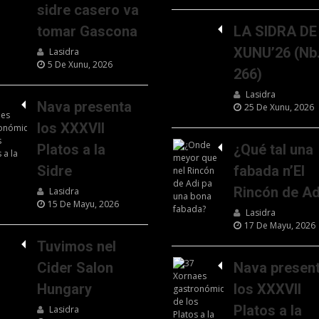
sidre casero va
tomar Gascona
LA SIDRA DE
XUNU’26 (Nb
Lasidra
5 De Xunu, 2026
266)
Lasidra
Nava presenta
25 De Xunu, 2026
los XXXVII
Platos a la
¿Qué tal una
Sidre
fabada n’El
Rincón de Ad
Lasidra
15 De Mayu, 2026
Lasidra
17 De Mayu, 2026
Tuvimos nel
Cider Salon
Nava presen
Hungary
los XXXVII
Platos a la
Lasidra