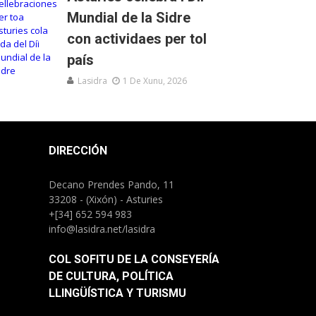
Mundial de la Sidre
con actividaes per tol
país
Lasidra
1 De Xunu, 2026
DIRECCIÓN
Decano Prendes Pando, 11
33208 - (Xixón) - Asturies
+[34] 652 594 983
info@lasidra.net/lasidra
COL SOFITU DE LA CONSEYERÍA
DE CULTURA, POLÍTICA
LLINGÜÍSTICA Y TURISMU