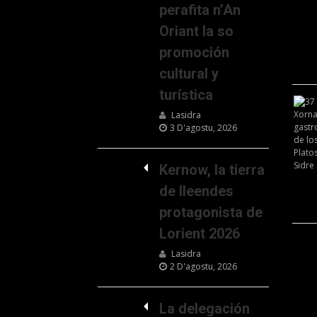
perafita n’An
Oriant la so
promoción
cultural y
turística
Lasidra
3 D'agostu, 2026
Kernow, la tierra
de lleendes
protagonista de
Lorient 2026
Lasidra
2 D'agostu, 2026
La delegación