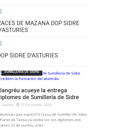
RACES DE MAZANA DOP SIDRE
D'ASTURIES
CULTURA SIDRERA
ESCUELA DE SUMILLERÍA DE LA SIDRE
DOP SIDRE D'ASTURIES
FUNDACIÓN ASTURIES XXI
LLANGRÉU
SUMILLERÍA DE SIDRE
langréu acueye la entrega
iplomes de Sumillería de Sidre
Lasidra
21 De Xunetu, 2026
’alumnáu que superó’l II Cursu de Sumiller de Sidre
 Panel de Tastia va recibir los sos diplomes esti
ueves 23 de xunetu, a les