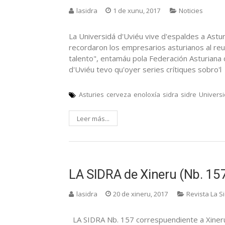
lasidra
1 de xunu, 2017
Noticies
La Universidá d'Uviéu vive d'espaldes a Astur
recordaron los empresarios asturianos al reu
talento", entamáu pola Federación Asturiana 
d'Uviéu tevo qu'oyer series crítiques sobro'l
Asturies
cerveza
enoloxía
sidra
sidre
Univers
Leer más...
LA SIDRA de Xineru (Nb. 15
lasidra
20 de xineru, 2017
Revista La S
LA SIDRA Nb. 157 correspuendiente a Xin