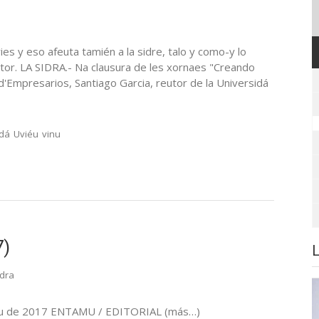
ies y eso afeuta tamién a la sidre, talo y como-y lo
tor. LA SIDRA.- Na clausura de les xornaes "Creando
d'Empresarios, Santiago Garcia, reutor de la Universidá
idá
Uviéu
vinu
7)
idra
eru de 2017 ENTAMU / EDITORIAL (más…)