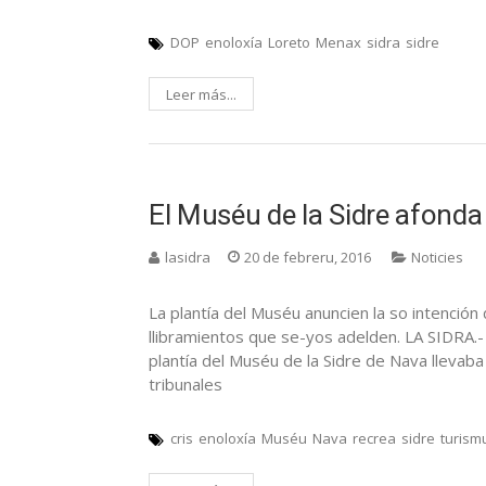
DOP
enoloxía
Loreto
Menax
sidra
sidre
Leer más...
El Muséu de la Sidre afonda 
lasidra
20 de febreru, 2016
Noticies
La plantía del Muséu anuncien la so intención 
llibramientos que se-yos adelden. LA SIDRA.- T
plantía del Muséu de la Sidre de Nava llevab
tribunales
cris
enoloxía
Muséu
Nava
recrea
sidre
turism