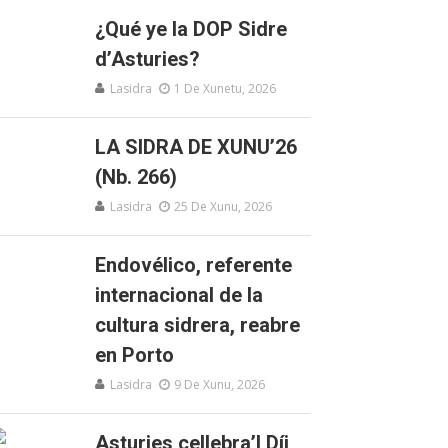
¿Qué ye la DOP Sidre
d’Asturies?
Lasidra
1 De Xunetu, 2026
LA SIDRA DE XUNU’26
(Nb. 266)
Lasidra
25 De Xunu, 2026
Endovélico, referente
internacional de la
cultura sidrera, reabre
en Porto
Lasidra
9 De Xunu, 2026
Asturies cellebra’l Díi