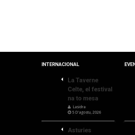
INTERNACIONAL
EVE
La Taverne
Celte, el festival
na to mesa
Lasidra
5 D'agostu, 2026
Asturies