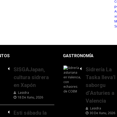
NTOS
GASTRONOMÍA
SISGAJapan,
Sidrería La
cultura sidrera
Taska lleva’l
en Xapón
saborgu
d’Asturies a
Lasidra
18 De Xunu, 2026
Valencia
Lasidra
Esti sábadu la
30 De Xunu, 2026