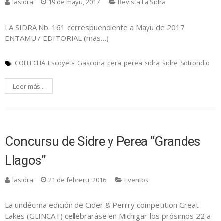
lasidra
19 de mayu, 2017
Revista La Sidra
LA SIDRA Nb. 161 correspuendiente a Mayu de 2017
ENTAMU / EDITORIAL (más…)
COLLECHA
Escoyeta
Gascona
pera
perea
sidra
sidre
Sotrondio
Leer más...
Concursu de Sidre y Perea “Grandes
Llagos”
lasidra
21 de febreru, 2016
Eventos
La undécima edición de Cider & Perrry competition Great
Lakes (GLINCAT) cellebraráse en Michigan los prósimos 22 a