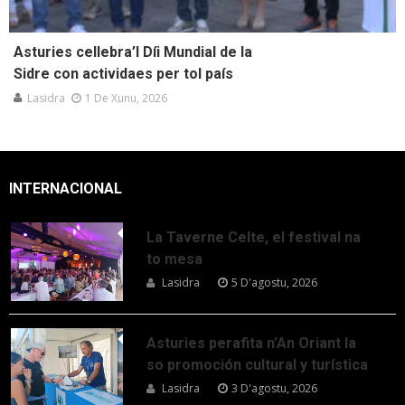
Asturies cellebra’l Díi Mundial de la
Sidre con actividaes per tol país
Lasidra
1 De Xunu, 2026
INTERNACIONAL
La Taverne Celte, el festival na
to mesa
Lasidra
5 D'agostu, 2026
Asturies perafita n’An Oriant la
so promoción cultural y turística
Lasidra
3 D'agostu, 2026