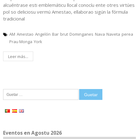
alcuéntrase esti emblemáticu llocal conocíu ente otres virtúes
pol so deliciosu vermú Amestao, ellaborao sigún la fórmula
tradicional
AM
Amestao
Angelón
Bar
brut
Dominganes
Nava
Naveta
perea
Prau Monga
York
Leer más...
Guetar:
Eventos en Agostu 2026