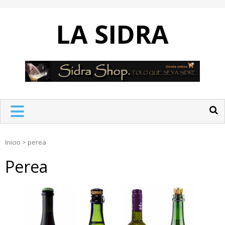
Skip
to
LA SIDRA
content
Inicio
>
perea
Perea