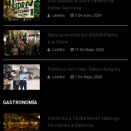
Esti sábadu la sidre casero va
tomar Gascona
Lasidra
5 De Xunu, 2026
Nava presenta los XXXVII Platos
a la Sidre
Lasidra
15 De Mayu, 2026
Tuvimos nel Cider Salon Hungary
Lasidra
1 De Mayu, 2026
GASTRONOMÍA
Sidrería La Taska lleva’l saborgu
d’Asturies a Valencia