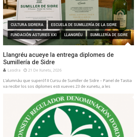
CULTURA SIDRERA
ESCUELA DE SUMILLERÍA DE LA SIDRE
FUNDACIÓN ASTURIES XXI
LLANGRÉU
SUMILLERÍA DE SIDRE
Llangréu acueye la entrega diplomes de
Sumillería de Sidre
Lasidra
21 De Xunetu, 2026
L’alumnáu que superó’l II Cursu de Sumiller de Sidre – Panel de Tastia
va recibir los sos diplomes esti xueves 23 de xunetu, a les