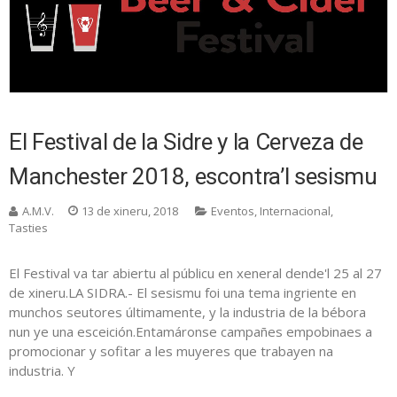
El Festival de la Sidre y la Cerveza de
Manchester 2018, escontra’l sesismu
A.M.V.
13 de xineru, 2018
Eventos
,
Internacional
,
Tasties
El Festival va tar abiertu al públicu en xeneral dende'l 25 al 27
de xineru.LA SIDRA.- El sesismu foi una tema ingriente en
munchos seutores últimamente, y la industria de la bébora
nun ye una esceición.Entamáronse campañes empobinaes a
promocionar y sofitar a les muyeres que trabayen na
industria. Y