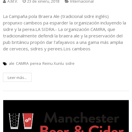
A.M.V.
23 de xineru, 2018
Internacional
La Campaña pola Braera Ale (tradicional sidre inglés)
propunxo cambeos pa esparder la organización incluyendo la
sidre y la perea.LA SIDRA.- La organización CAMRA, que
tradicionalmente defendi la braera ale y la preservación del
pub británicu propón dar l'afayaivos a una gama más amplia
de cerveces, sidres y perees.Los cambeos
ale
CAMRA
perea
Reinu Xuníu
sidre
Leer más...