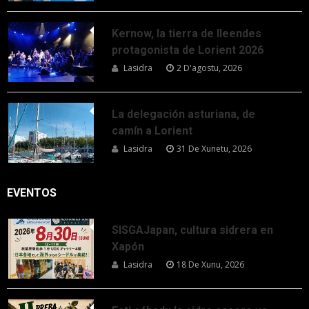
Kernow, la tierra de lleendes
protagonista de Lorient 2026
Lasidra
2 D'agostu, 2026
La delegación asturiana, de
camín a Lorient
Lasidra
31 De Xunetu, 2026
EVENTOS
SISGAJapan, cultura sidrera en
Xapón
Lasidra
18 De Xunu, 2026