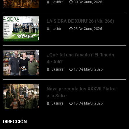
Lasidra
30 De Xunu, 2026
LA SIDRA DE XUNU’26 (Nb. 266)
Lasidra
25 De Xunu, 2026
¿Qué tal una fabada n’El Rincón
de Adi?
Lasidra
17 De Mayu, 2026
Nava presenta los XXXVII Platos
a la Sidre
Lasidra
15 De Mayu, 2026
DIRECCIÓN