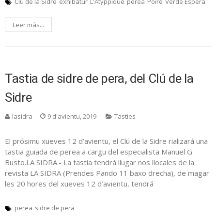
Clú de la Sidre
exhibatur
L'Atyppique
perea
Poiré
Verde Espera
Leer más...
Tastia de sidre de pera, del Clú de la
Sidre
lasidra
9 d'avientu, 2019
Tasties
El prósimu xueves 12 d’avientu, el Clú de la Sidre rializará una
tastia guiada de perea a cargu del especialista Manuel G
Busto.LA SIDRA.- La tastia tendrá llugar nos llocales de la
revista LA SIDRA (Prendes Pando 11 baxo drecha), de magar
les 20 hores del xueves 12 d’avientu, tendrá
perea
sidre de pera