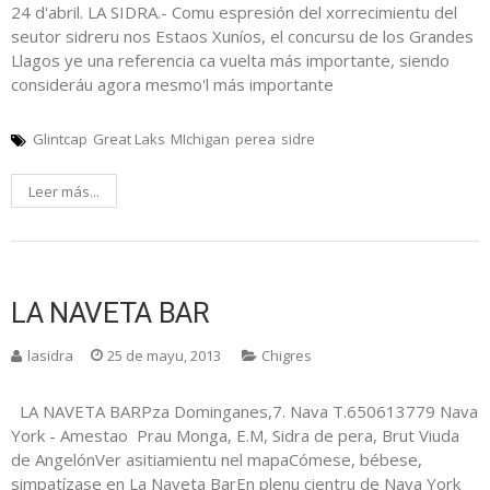
24 d'abril. LA SIDRA.- Comu espresión del xorrecimientu del
seutor sidreru nos Estaos Xuníos, el concursu de los Grandes
Llagos ye una referencia ca vuelta más importante, siendo
consideráu agora mesmo'l más importante
Glintcap
Great Laks
MIchigan
perea
sidre
Leer más...
LA NAVETA BAR
lasidra
25 de mayu, 2013
Chigres
LA NAVETA BARPza Dominganes,7. Nava T.650613779 Nava
York - Amestao Prau Monga, E.M, Sidra de pera, Brut Viuda
de AngelónVer asitiamientu nel mapaCómese, bébese,
simpatízase en La Naveta BarEn plenu cientru de Nava York