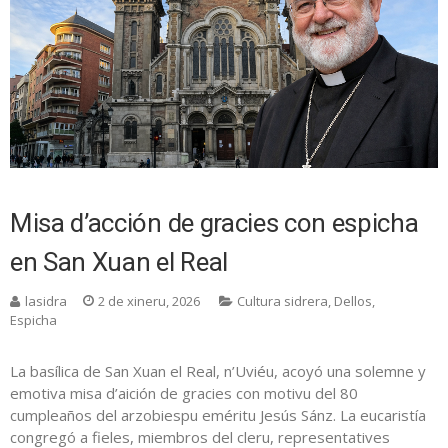
Misa d’acción de gracies con espicha
en San Xuan el Real
lasidra
2 de xineru, 2026
Cultura sidrera
,
Dellos
,
Espicha
La basílica de San Xuan el Real, n’Uviéu, acoyó una solemne y
emotiva misa d’aición de gracies con motivu del 80
cumpleaños del arzobiespu eméritu Jesús Sánz. La eucaristía
congregó a fieles, miembros del cleru, representatives