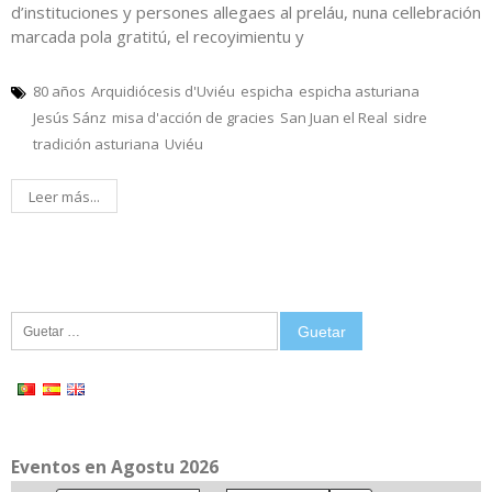
d’instituciones y persones allegaes al preláu, nuna cellebración
marcada pola gratitú, el recoyimientu y
80 años
Arquidiócesis d'Uviéu
espicha
espicha asturiana
Jesús Sánz
misa d'acción de gracies
San Juan el Real
sidre
tradición asturiana
Uviéu
Leer más...
Guetar:
Eventos en Agostu 2026