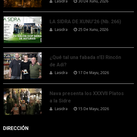
Lasidra
30 De Xunu, 2026
LA SIDRA DE XUNU’26 (Nb. 266)
Lasidra
25 De Xunu, 2026
¿Qué tal una fabada n’El Rincón
de Adi?
Lasidra
17 De Mayu, 2026
Nava presenta los XXXVII Platos
a la Sidre
Lasidra
15 De Mayu, 2026
DIRECCIÓN