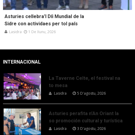
Asturies cellebra’l Díi Mundial de la
Sidre con actividaes per tol país
Lasidra
1 De Xunu, 2026
INTERNACIONAL
La Taverne Celte, el festival na
to mesa
Lasidra
5 D'agostu, 2026
Asturies perafita n’An Oriant la
so promoción cultural y turística
Lasidra
3 D'agostu, 2026