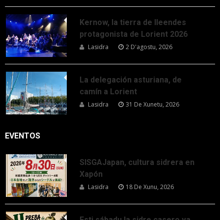
Kernow, la tierra de lleendes
protagonista de Lorient 2026
Lasidra
2 D'agostu, 2026
La delegación asturiana, de
camín a Lorient
Lasidra
31 De Xunetu, 2026
EVENTOS
SISGAJapan, cultura sidrera en
Xapón
Lasidra
18 De Xunu, 2026
Esti sábadu la sidre casero va