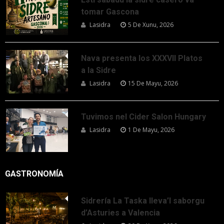
tomar Gascona
Lasidra
5 De Xunu, 2026
Nava presenta los XXXVII Platos
a la Sidre
Lasidra
15 De Mayu, 2026
Tuvimos nel Cider Salon Hungary
Lasidra
1 De Mayu, 2026
GASTRONOMÍA
Sidrería La Taska lleva’l saborgu
d’Asturies a Valencia