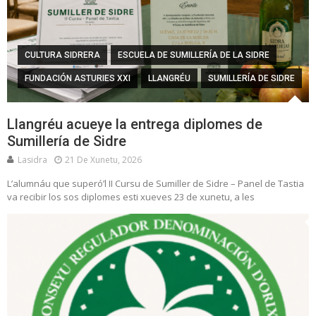
CULTURA SIDRERA
ESCUELA DE SUMILLERÍA DE LA SIDRE
FUNDACIÓN ASTURIES XXI
LLANGRÉU
SUMILLERÍA DE SIDRE
Llangréu acueye la entrega diplomes de
Sumillería de Sidre
Lasidra
21 De Xunetu, 2026
L’alumnáu que superó’l II Cursu de Sumiller de Sidre – Panel de Tastia
va recibir los sos diplomes esti xueves 23 de xunetu, a les