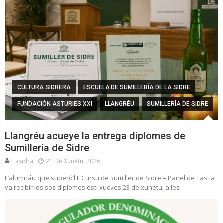
CULTURA SIDRERA
ESCUELA DE SUMILLERÍA DE LA SIDRE
FUNDACIÓN ASTURIES XXI
LLANGRÉU
SUMILLERÍA DE SIDRE
Llangréu acueye la entrega diplomes de
Sumillería de Sidre
Lasidra
21 De Xunetu, 2026
L’alumnáu que superó’l II Cursu de Sumiller de Sidre – Panel de Tastia
va recibir los sos diplomes esti xueves 23 de xunetu, a les