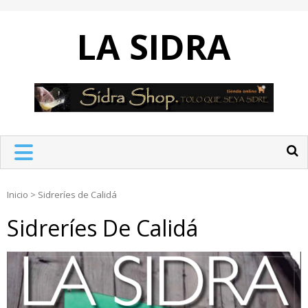
Skip
to
LA SIDRA
content
Inicio
>
Sidreríes de Calidá
Sidreríes De Calidá