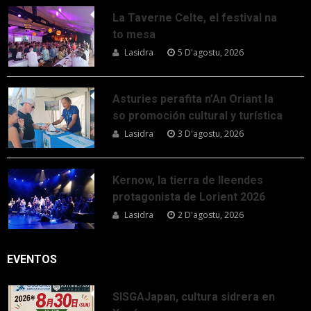
La Taverne Celte, el festival na
to mesa
Lasidra
5 D'agostu, 2026
Asturies perafita n’An Oriant la
so promoción cultural y turística
Lasidra
3 D'agostu, 2026
Kernow, la tierra de lleendes
protagonista de Lorient 2026
Lasidra
2 D'agostu, 2026
EVENTOS
SISGAJapan, cultura sidrera en