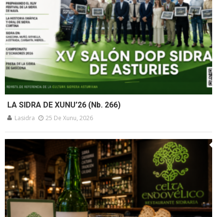
LA SIDRA DE XUNU’26 (Nb. 266)
Lasidra
25 De Xunu, 2026