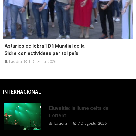
Asturies cellebra’l Díi Mundial de la
Sidre con actividaes per tol país
Lasidra
1 De Xunu, 2026
INTERNACIONAL
Eluveitie: la llume celta de
Lorient
Lasidra
7 D'agostu, 2026