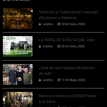
Sidrería La Taska lleva’l saborgu
d’Asturies a Valencia
Lasidra
30 De Xunu, 2026
LA SIDRA DE XUNU’26 (Nb. 266)
Lasidra
25 De Xunu, 2026
¿Qué tal una fabada n’El Rincón
de Adi?
Lasidra
17 De Mayu, 2026
Nava presenta los XXXVII Platos
a la Sidre