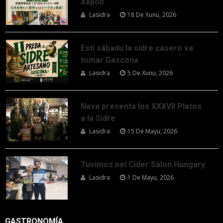
Xapón
Lasidra
18 De Xunu, 2026
Esti sábadu la sidre casero va
tomar Gascona
Lasidra
5 De Xunu, 2026
Nava presenta los XXXVII Platos
a la Sidre
Lasidra
15 De Mayu, 2026
Tuvimos nel Cider Salon Hungary
Lasidra
1 De Mayu, 2026
GASTRONOMÍA