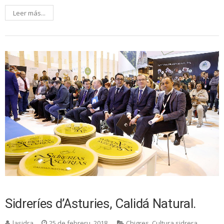
Leer más...
Sidreríes d’Asturies, Calidá Natural.
lasidra
25 de febreru, 2018
Chigres
,
Cultura sidrera
,