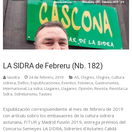
LA SIDRA de Febreru (Nb. 182)
lasidra
24 de febreru, 2019
AS
,
Chigres
,
Chigres
,
Cultura
sidrera
,
Dellos
,
Espublizaciones
,
Eventos
,
Fototeca
,
Gastronomía
,
Internacional
,
La sidra
,
Llagares
,
Llagares
,
Opinión
,
Revista
,
Revista La
Sidra
,
Sidreturismu
,
Tasties
Espublización correspuendiente al mes de febreru de 2019
con artículu sobro los embaxaores de la cultura sidrera
asturiana, FITUR y Madrid Fusión 2019, entrega premios del
Concursu Semeyes LA SIDRA, Sidreríes d'Asturies Calidá