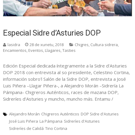
Especial Sidre d’Asturies DOP
lasidra
28 de xunetu, 2018
Chigres
,
Cultura sidrera
,
Encamientos
,
Eventos
,
Llagares
,
Tasties
Edición Especial dedicada íntegramente a la Sidre d'Asturies
DOP 2018 con entrevista al so presidente, Celestino Cortina,
información sobro'l Salón de la Sidre DOP, entrevista a José
Luis Piñera –Llagar Piñera-, a Alejandro Morán –Sidrería La
Pámpana- Chigreros Auténticos, races de mazana DOP,
Sidreríes d'Asturies y muncho, muncho más. Entamu /
Alejandro Morán
Chigreros Auténticos
DOP Sidre d'Asturies
José Luis Piñera
La Pámpana
Sidreríes d'Asturies
Sidreríes de Calidá
Tino Cortina