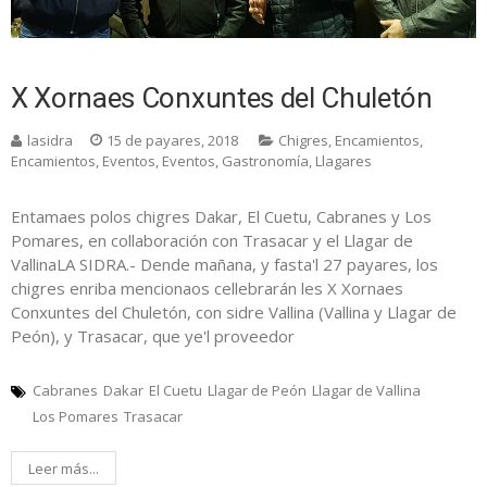
X Xornaes Conxuntes del Chuletón
lasidra
15 de payares, 2018
Chigres
,
Encamientos
,
Encamientos
,
Eventos
,
Eventos
,
Gastronomía
,
Llagares
Entamaes polos chigres Dakar, El Cuetu, Cabranes y Los
Pomares, en collaboración con Trasacar y el Llagar de
VallinaLA SIDRA.- Dende mañana, y fasta'l 27 payares, los
chigres enriba mencionaos cellebrarán les X Xornaes
Conxuntes del Chuletón, con sidre Vallina (Vallina y Llagar de
Peón), y Trasacar, que ye'l proveedor
Cabranes
Dakar
El Cuetu
Llagar de Peón
Llagar de Vallina
Los Pomares
Trasacar
Leer más...