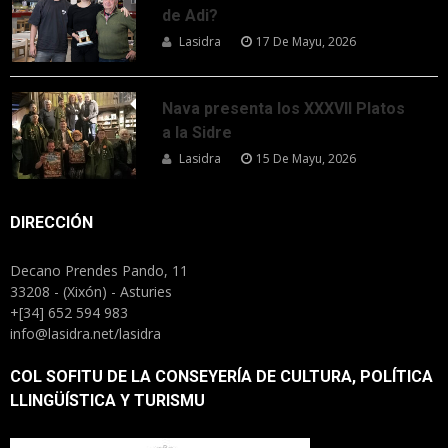
de Adi?
Lasidra
17 De Mayu, 2026
Nava presenta los XXXVII Platos
a la Sidre
Lasidra
15 De Mayu, 2026
DIRECCIÓN
Decano Prendes Pando, 11
33208 - (Xixón) - Asturies
+[34] 652 594 983
info@lasidra.net/lasidra
COL SOFITU DE LA CONSEYERÍA DE CULTURA, POLÍTICA
LLINGÜÍSTICA Y TURISMU