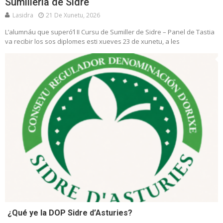
Sumillería de Sidre
Lasidra
21 De Xunetu, 2026
L’alumnáu que superó’l II Cursu de Sumiller de Sidre – Panel de Tastia
va recibir los sos diplomes esti xueves 23 de xunetu, a les
¿Qué ye la DOP Sidre d’Asturies?