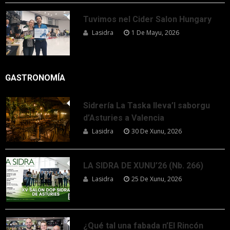
Tuvimos nel Cider Salon Hungary
Lasidra
1 De Mayu, 2026
GASTRONOMÍA
Sidrería La Taska lleva’l saborgu
d’Asturies a Valencia
Lasidra
30 De Xunu, 2026
LA SIDRA DE XUNU’26 (Nb. 266)
Lasidra
25 De Xunu, 2026
¿Qué tal una fabada n’El Rincón