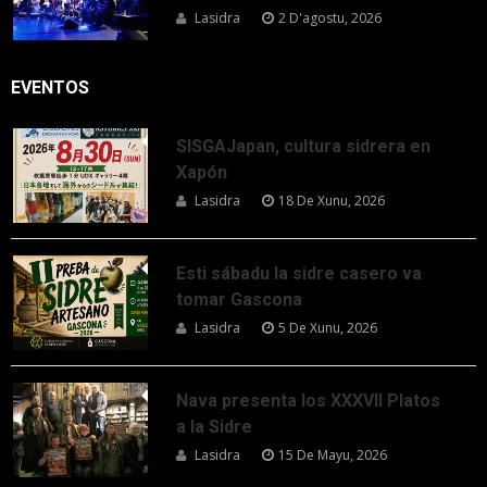
Lasidra
2 D'agostu, 2026
EVENTOS
SISGAJapan, cultura sidrera en
Xapón
Lasidra
18 De Xunu, 2026
Esti sábadu la sidre casero va
tomar Gascona
Lasidra
5 De Xunu, 2026
Nava presenta los XXXVII Platos
a la Sidre
Lasidra
15 De Mayu, 2026