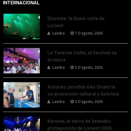
INTERNACIONAL
Eluveitie: la llume celta de
Lorient
Lasidra
7 D'agostu, 2026
La Taverne Celte, el festival na
to mesa
Lasidra
5 D'agostu, 2026
Asturies perafita n’An Oriant la
so promoción cultural y turística
Lasidra
3 D'agostu, 2026
Kernow, la tierra de lleendes
protagonista de Lorient 2026