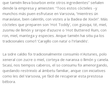
que tamién lleva bourbon ente otros ingredientes” señalen
dende la empresa y amiesten: “Toos estos cócteles –y
munchos más puen esfrutase en Varsovia, “mientres ún
maravíase, bien calentín, con vistes a la Badea de Xixón”. Más
cócteles que preparen son ‘Hot Toddy’, con güisqui, té, miel,
zusmiu de llimón y sirope d’azucre o ‘Hot Buttered Rum, con
ron, miel, mantega y especies. Anque tamién hai sitiu pa los
tradicionales como’l ‘Carajillo con nata’ o l’Irlandés’.
La sidre caldio foi tradicionalmente consumío n’Asturies, polo
xeneral con zucre o miel, corteya de naranxa o llimón y canela.
Sicasí, nos tiempos caberos, el so consumu foi amenorgando,
quedando restrinxío al ámbetu familiar, anque con iniciatives
como les del Varsovia, ye fácil de recuperar esta prestosa
bébora.