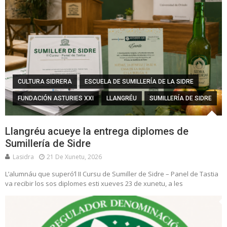
CULTURA SIDRERA
ESCUELA DE SUMILLERÍA DE LA SIDRE
FUNDACIÓN ASTURIES XXI
LLANGRÉU
SUMILLERÍA DE SIDRE
Llangréu acueye la entrega diplomes de
Sumillería de Sidre
Lasidra
21 De Xunetu, 2026
L’alumnáu que superó’l II Cursu de Sumiller de Sidre – Panel de Tastia
va recibir los sos diplomes esti xueves 23 de xunetu, a les