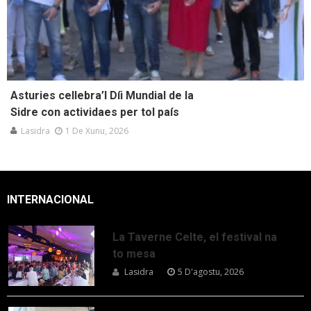
Asturies cellebra’l Díi Mundial de la
Sidre con actividaes per tol país
Lasidra
1 De Xunu, 2026
INTERNACIONAL
La Taverne Celte, el festival na
to mesa
Lasidra
5 D'agostu, 2026