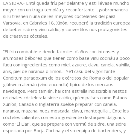
LA SIDRA.- Entá queda fríu per delantre y esti llévase muncho
meyor con un tragu templáu y reconfortante… ¡sobromanera
si lu tresnen n’una de les meyores cocteleríes del país!
Varsovia, en Cabrales 18, Xixón, recuperó la tradición europea
de beber sidre y vinu caldio, y convertilos nos protagonistes
de creativos cócteles.
“El fríu combatióse dende fai miles d’años con intenses y
arumoses bébores que tienen como base vinu cocináu a poco
fueu con ingredientes como miel, azucre, clavu, canela, vainilla,
anís, piel de naranxa o llimón… Ye’l casu del vigorizante
Conditum paradoxum de los exércitos de Roma o del popular
glühwein alemán (vinu encendíu) típicu de los mercaos
navidiegos. Pero tamién, hai otra estrella indiscutible nestos
orixinales cócteles: la sidre caldio, qu’en países como Estaos
Xuníos, Canadá o Inglaterra suelse preparar con canela,
naranxa, mazana, nuez moscada, clavu, mantequilla… Ente los
cócteles calientes con esti ingrediente destaquen dalgunos
como ‘El Llar’, que se prepara con vermú de sidre, una sidre
especiada por Borja Cortina y el so equipu de bartenders, y