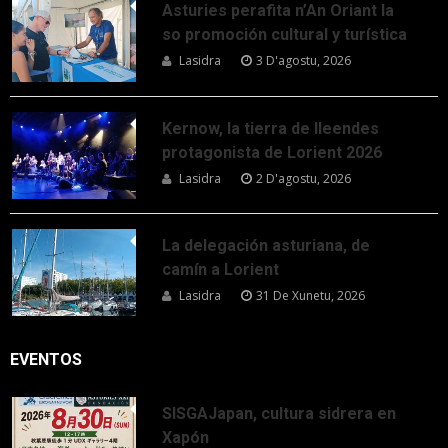
Asturies perafita n’An Oriant la
so promoción cultural y turística
Lasidra
3 D'agostu, 2026
Kernow, la tierra de lleendes
protagonista de Lorient 2026
Lasidra
2 D'agostu, 2026
La delegación asturiana, de
camín a Lorient
Lasidra
31 De Xunetu, 2026
EVENTOS
SISGAJapan, cultura sidrera en
Xapón