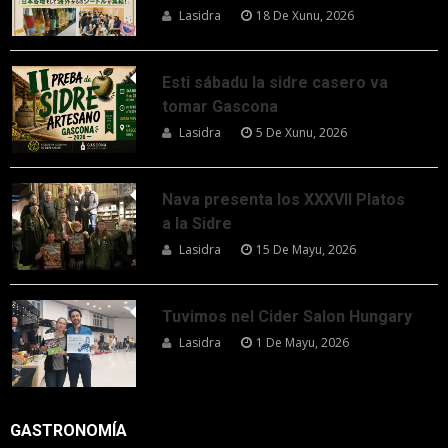
Lasidra
18 De Xunu, 2026
Esti sábadu la sidre casero va
tomar Gascona
Lasidra
5 De Xunu, 2026
Nava presenta los XXXVII Platos
a la Sidre
Lasidra
15 De Mayu, 2026
Tuvimos nel Cider Salon Hungary
Lasidra
1 De Mayu, 2026
GASTRONOMÍA