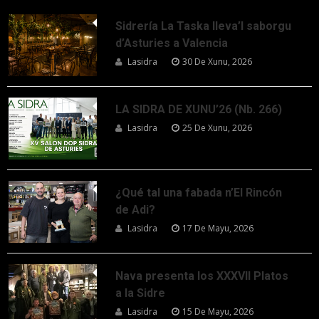
Sidrería La Taska lleva’l saborgu
d’Asturies a Valencia
Lasidra
30 De Xunu, 2026
LA SIDRA DE XUNU’26 (Nb. 266)
Lasidra
25 De Xunu, 2026
¿Qué tal una fabada n’El Rincón
de Adi?
Lasidra
17 De Mayu, 2026
Nava presenta los XXXVII Platos
a la Sidre
Lasidra
15 De Mayu, 2026