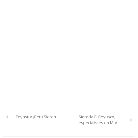
Navegación
Teyastur ¡Retu Sidreru!!
Sidrería El Beyusco,
pelos
especialistes en Mar
artículos