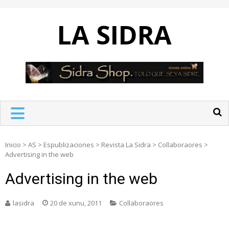
Skip
to
LA SIDRA
content
Inicio
>
AS
>
Espublizaciones
>
Revista La Sidra
>
Collaboraores
>
Advertising in the web
Advertising in the web
lasidra
20 de xunu, 2011
Collaboraores