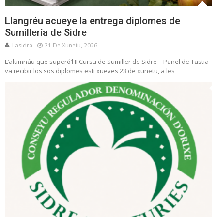
Llangréu acueye la entrega diplomes de
Sumillería de Sidre
Lasidra
21 De Xunetu, 2026
L’alumnáu que superó’l II Cursu de Sumiller de Sidre – Panel de Tastia
va recibir los sos diplomes esti xueves 23 de xunetu, a les