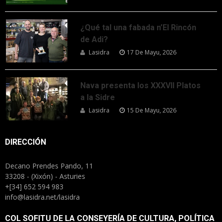
¿Qué tal una fabada n’El Rincón
de Adi?
Lasidra
17 De Mayu, 2026
Nava presenta los XXXVII Platos
a la Sidre
Lasidra
15 De Mayu, 2026
DIRECCIÓN
Decano Prendes Pando, 11
33208 - (Xixón) - Asturies
+[34] 652 594 983
info@lasidra.net/lasidra
COL SOFITU DE LA CONSEYERÍA DE CULTURA, POLÍTICA