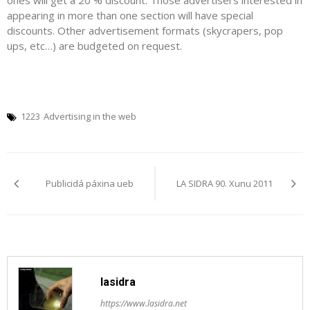
ones will get a 20 % discount. Those advertisers interested in
appearing in more than one section will have special
discounts. Other advertisement formats (skycrapers, pop
ups, etc…) are budgeted on request.
1223
Advertising in the web
Navegación
Publicidá páxina ueb
LA SIDRA 90. Xunu 2011
pelos
artículos
lasidra
https://www.lasidra.net