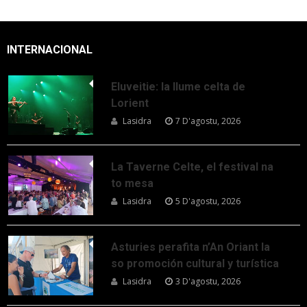
INTERNACIONAL
Eluveitie: la llume celta de
Lorient
Lasidra
7 D'agostu, 2026
La Taverne Celte, el festival na
to mesa
Lasidra
5 D'agostu, 2026
Asturies perafita n’An Oriant la
so promoción cultural y turística
Lasidra
3 D'agostu, 2026