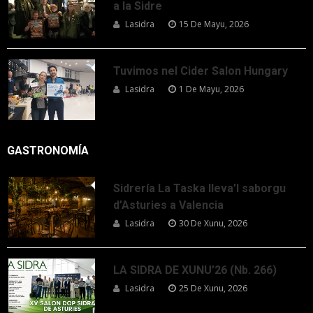
a la Sidre
Lasidra
15 De Mayu, 2026
Tuvimos nel Cider Salon Hungary
Lasidra
1 De Mayu, 2026
GASTRONOMÍA
Sidrería La Taska lleva’l saborgu
d’Asturies a Valencia
Lasidra
30 De Xunu, 2026
LA SIDRA DE XUNU’26 (Nb. 266)
Lasidra
25 De Xunu, 2026