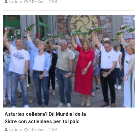
Lasidra
9 De Xunu, 2026
Asturies cellebra’l Díi Mundial de la
Sidre con actividaes per tol país
Lasidra
1 De Xunu, 2026