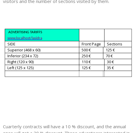
visitors and the number of sections visited by them.
ADVERTISING TARIFF
S
www.localhost/lasidra
SIDE
Front Page
Sections
Superior (468 x 60)
500 €
125 €
Inferior (234 x 72)
250 €
70 €
Right (120 x 90)
110 €
30 €
Left (125 x 125)
125 €
35 €
Cuarterly contracts will have a 10 % discount, and the annual