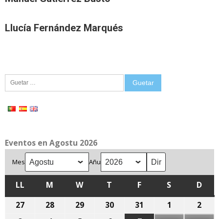
Llucía Fernández Marqués
Guetar:
Eventos en Agostu 2026
Mes
Añu
LL
LLUNES
M
MARTES
W
MIÉRCOLES
T
XUEVES
F
VIENRES
S
SÁBADU
D
DOM
27
27
28
28
29
29
30
30
31
31
1
1
2
2
de
de
de
de
de
d'agostu,
d'ag