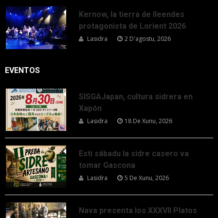
Kernow, la tierra de lleendes
protagonista de Lorient 2026
Lasidra
2 D'agostu, 2026
EVENTOS
SISGAJapan, cultura sidrera en
Xapón
Lasidra
18 De Xunu, 2026
Esti sábadu la sidre casero va
tomar Gascona
Lasidra
5 De Xunu, 2026
Nava presenta los XXXVII Platos