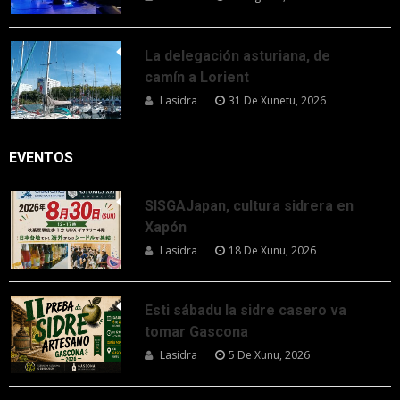
La delegación asturiana, de
camín a Lorient
Lasidra
31 De Xunetu, 2026
EVENTOS
SISGAJapan, cultura sidrera en
Xapón
Lasidra
18 De Xunu, 2026
Esti sábadu la sidre casero va
tomar Gascona
Lasidra
5 De Xunu, 2026