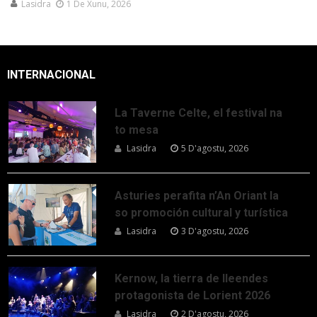
Lasidra
1 De Xunu, 2026
INTERNACIONAL
La Taverne Celte, el festival na
to mesa
Lasidra
5 D'agostu, 2026
Asturies perafita n’An Oriant la
so promoción cultural y turística
Lasidra
3 D'agostu, 2026
Kernow, la tierra de lleendes
protagonista de Lorient 2026
Lasidra
2 D'agostu, 2026