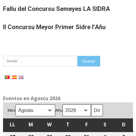
Fallu del Concursu Semeyes LA SIDRA
II Concursu Meyor Primer Sidre l’Añu
Guetar:
Eventos en Agostu 2026
Mes
Añu
LL
LLUNES
M
MARTES
W
MIÉRCOLES
T
XUEVES
F
VIENRES
S
SÁBADU
D
DOM