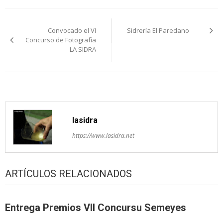
Navegación
Convocado el VI
Sidrería El Paredano
pelos
Concurso de Fotografía
LA SIDRA
artículos
lasidra
https://www.lasidra.net
ARTÍCULOS RELACIONADOS
Entrega Premios VII Concursu Semeyes