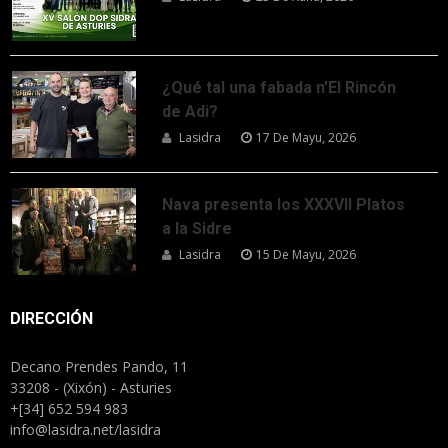
¿Qué tal una fabada n’El Rincón
de Adi?
Lasidra
17 De Mayu, 2026
Nava presenta los XXXVII Platos
a la Sidre
Lasidra
15 De Mayu, 2026
DIRECCIÓN
Decano Prendes Pando, 11
33208 - (Xixón) - Asturies
+[34] 652 594 983
info@lasidra.net/lasidra