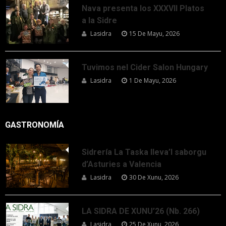
Nava presenta los XXXVII Platos
a la Sidre
Lasidra
15 De Mayu, 2026
Tuvimos nel Cider Salon Hungary
Lasidra
1 De Mayu, 2026
GASTRONOMÍA
Sidrería La Taska lleva’l saborgu
d’Asturies a Valencia
Lasidra
30 De Xunu, 2026
LA SIDRA DE XUNU’26 (Nb. 266)
Lasidra
25 De Xunu, 2026