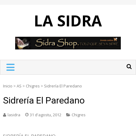
Skip
to
LA SIDRA
content
Inicio
>
AS
>
Chigres
>
Sidrería El Paredano
Sidrería El Paredano
lasidra
31 d'agostu, 2012
Chigres
SIDRERÍA EL PAREDANO.