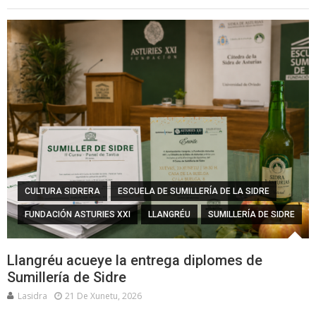
CULTURA SIDRERA
ESCUELA DE SUMILLERÍA DE LA SIDRE
FUNDACIÓN ASTURIES XXI
LLANGRÉU
SUMILLERÍA DE SIDRE
Llangréu acueye la entrega diplomes de
Sumillería de Sidre
Lasidra
21 De Xunetu, 2026