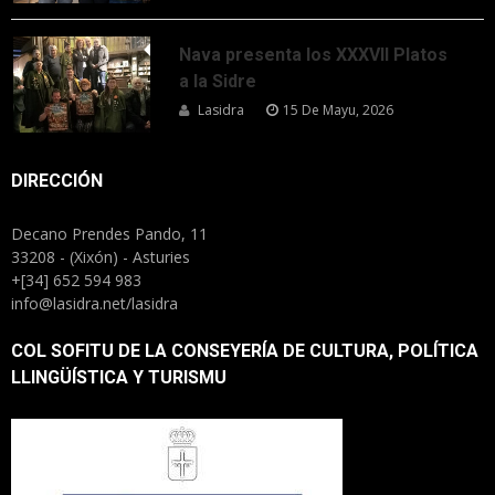
Nava presenta los XXXVII Platos
a la Sidre
Lasidra
15 De Mayu, 2026
DIRECCIÓN
Decano Prendes Pando, 11
33208 - (Xixón) - Asturies
+[34] 652 594 983
info@lasidra.net/lasidra
COL SOFITU DE LA CONSEYERÍA DE CULTURA, POLÍTICA
LLINGÜÍSTICA Y TURISMU