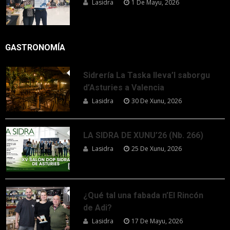
Lasidra
1 De Mayu, 2026
GASTRONOMÍA
Sidrería La Taska lleva’l saborgu
d’Asturies a Valencia
Lasidra
30 De Xunu, 2026
LA SIDRA DE XUNU’26 (Nb. 266)
Lasidra
25 De Xunu, 2026
¿Qué tal una fabada n’El Rincón
de Adi?
Lasidra
17 De Mayu, 2026