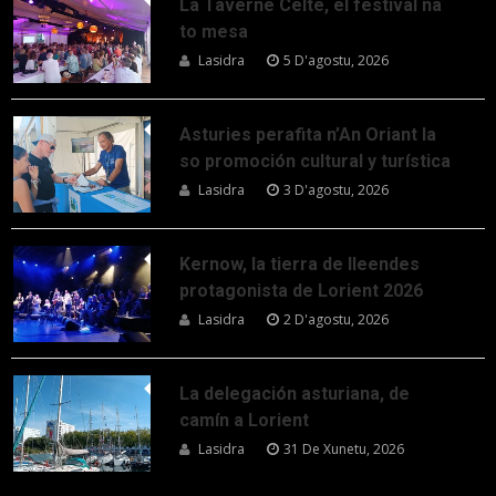
La Taverne Celte, el festival na
to mesa
Lasidra
5 D'agostu, 2026
Asturies perafita n’An Oriant la
so promoción cultural y turística
Lasidra
3 D'agostu, 2026
Kernow, la tierra de lleendes
protagonista de Lorient 2026
Lasidra
2 D'agostu, 2026
La delegación asturiana, de
camín a Lorient
Lasidra
31 De Xunetu, 2026