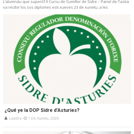
L’alumnáu que superó’l II Cursu de Sumiller de Sidre – Panel de Tastia
va recibir los sos diplomes esti xueves 23 de xunetu, a les
¿Qué ye la DOP Sidre d’Asturies?
Lasidra
1 De Xunetu, 2026