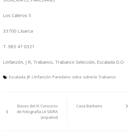
Los Caleros 5
33700 L.luarca
T. 985 47 0321
LInfanzón, J R, Trabanco, Trabanco Selección, Escalada D.O
Escalada
JR
L'Infanzón
Paredano
sidra
sidrería
Trabanco
Navegación
Bases del IX Concurso
Casa Barbeiro
pelos
de Fotografía LA SIDRA
(español)
artículos