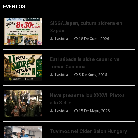
EVENTOS
SISGAJapan, cultura sidrera en
Xapón
Lasidra
18 De Xunu, 2026
Esti sábadu la sidre casero va
tomar Gascona
Lasidra
5 De Xunu, 2026
Nava presenta los XXXVII Platos
a la Sidre
Lasidra
15 De Mayu, 2026
Tuvimos nel Cider Salon Hungary