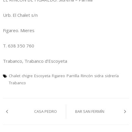
Urb. El Chalet s/n
Figareo. Mieres
T. 638 350 760
Trabanco, Trabanco d’Escoyeta
Chalet
chigre
Escoyeta
Figareo
Parrilla
Rincón
sidra
sidrería
Trabanco
Navegación
CASA PEDRO
BAR SAN FERMÍN
pelos
artículos