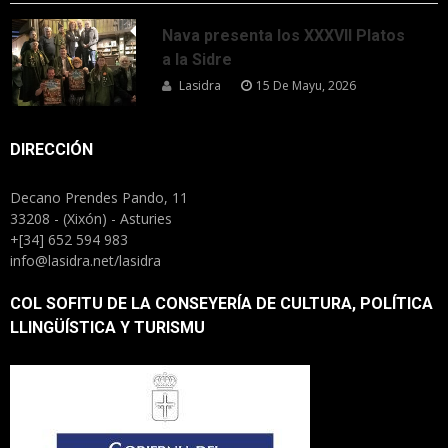
Nava presenta los XXXVII Platos
a la Sidre
Lasidra
15 De Mayu, 2026
DIRECCIÓN
Decano Prendes Pando, 11
33208 - (Xixón) - Asturies
+[34] 652 594 983
info@lasidra.net/lasidra
COL SOFITU DE LA CONSEYERÍA DE CULTURA, POLÍTICA
LLINGÜÍSTICA Y TURISMU