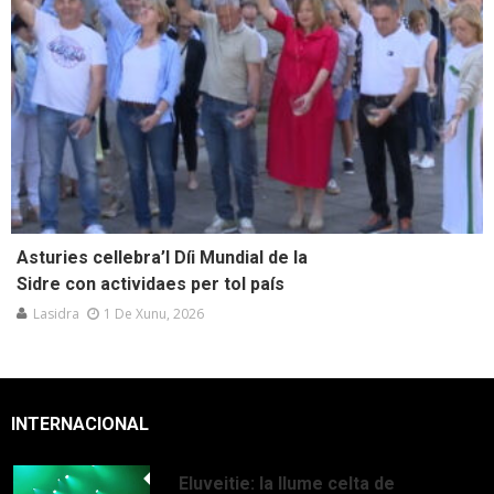
Asturies cellebra’l Díi Mundial de la
Sidre con actividaes per tol país
Lasidra
1 De Xunu, 2026
INTERNACIONAL
Eluveitie: la llume celta de