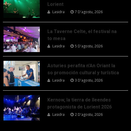
Lorient
Lasidra
7 D'agostu, 2026
La Taverne Celte, el festival na
to mesa
Lasidra
5 D'agostu, 2026
Asturies perafita n’An Oriant la
so promoción cultural y turística
Lasidra
3 D'agostu, 2026
Kernow, la tierra de lleendes
protagonista de Lorient 2026
Lasidra
2 D'agostu, 2026