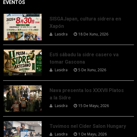
EVENTOS
SISGAJapan, cultura sidrera en
Xapón
Lasidra
18 De Xunu, 2026
Esti sábadu la sidre casero va
tomar Gascona
Lasidra
5 De Xunu, 2026
Nava presenta los XXXVII Platos
a la Sidre
Lasidra
15 De Mayu, 2026
Tuvimos nel Cider Salon Hungary
Lasidra
1 De Mayu, 2026