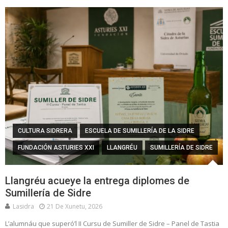
CULTURA SIDRERA
ESCUELA DE SUMILLERÍA DE LA SIDRE
FUNDACIÓN ASTURIES XXI
LLANGRÉU
SUMILLERÍA DE SIDRE
Llangréu acueye la entrega diplomes de
Sumillería de Sidre
Lasidra
21 De Xunetu, 2026
L’alumnáu que superó’l II Cursu de Sumiller de Sidre – Panel de Tastia