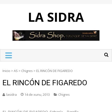
Skip
to
LA SIDRA
content
Inicio
>
AS
>
Chigres
>
EL RINCÓN DE FIGAREDO
EL RINCÓN DE FIGAREDO
lasidra
14 de xunu, 2013
Chigres
EL RINCÓN DE FIGAREDO. Sidrería – Parrilla