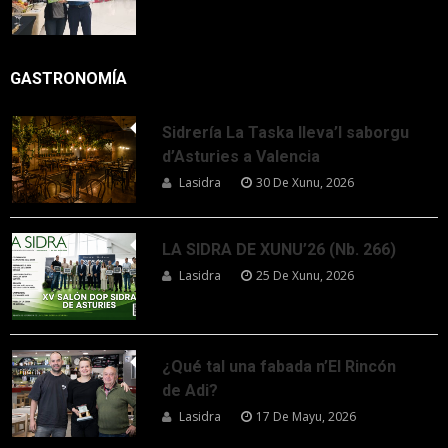
GASTRONOMÍA
Sidrería La Taska lleva’l saborgu
d’Asturies a Valencia
Lasidra
30 De Xunu, 2026
LA SIDRA DE XUNU’26 (Nb. 266)
Lasidra
25 De Xunu, 2026
¿Qué tal una fabada n’El Rincón
de Adi?
Lasidra
17 De Mayu, 2026