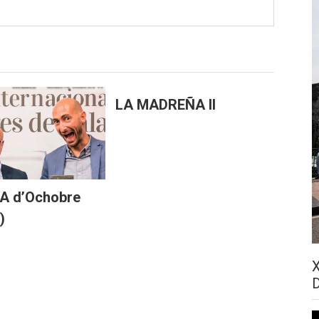
LA MADREÑA II
A d’Ochobre
)