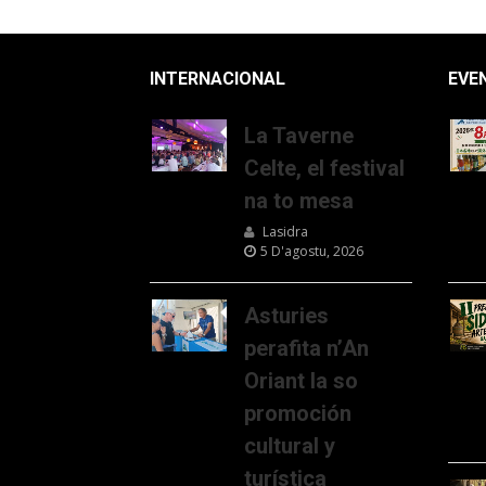
INTERNACIONAL
EVE
La Taverne
Celte, el festival
na to mesa
Lasidra
5 D'agostu, 2026
Asturies
perafita n’An
Oriant la so
promoción
cultural y
turística