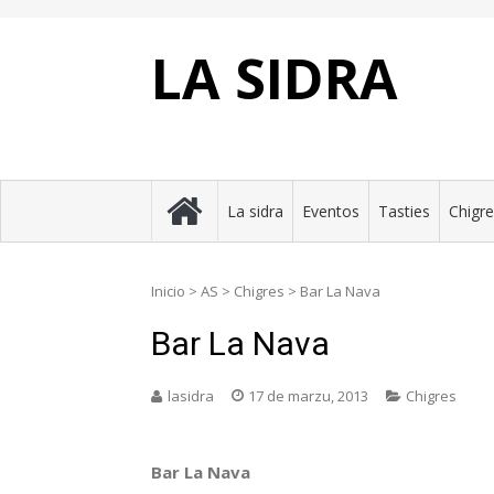
Skip
to
content
LA SIDRA
La sidra
Eventos
Tasties
Chigr
Inicio
>
AS
>
Chigres
>
Bar La Nava
Bar La Nava
lasidra
17 de marzu, 2013
Chigres
Bar La Nava