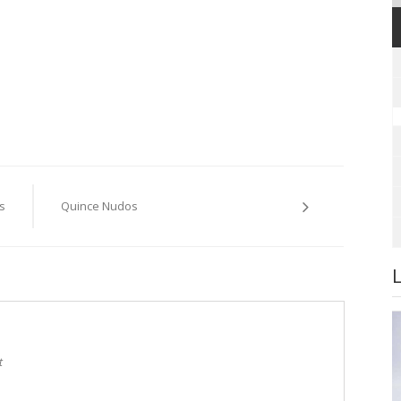
s
Quince Nudos
t