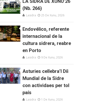
LA SIDRA DE XUNU’26
(Nb. 266)
Lasidra
25 De Xunu, 2026
Endovélico, referente
internacional de la
cultura sidrera, reabre
en Porto
Lasidra
9 De Xunu, 2026
Asturies cellebra’l Díi
Mundial de la Sidre
con actividaes per tol
país
Lasidra
1 De Xunu, 2026