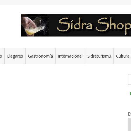
es
Llagares
Gastronomía
Internacional
Sidreturismu
Cultura 
G
E