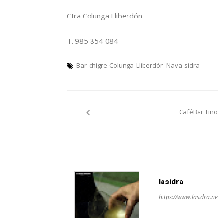
Ctra Colunga Lliberdón.
T. 985 854 084
Bar
chigre
Colunga
Lliberdón
Nava
sidra
Navegación
CaféBar Tino
pelos
artículos
lasidra
https://www.lasidra.ne