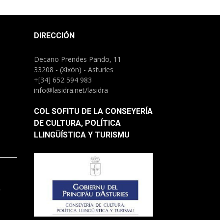
DIRECCIÓN
Decano Prendes Pando, 11
33208 - (Xixón) - Asturies
+[34] 652 594 983
info@lasidra.net/lasidra
COL SOFITU DE LA CONSEYERÍA
DE CULTURA, POLÍTICA
LLINGÜÍSTICA Y TURISMU
.