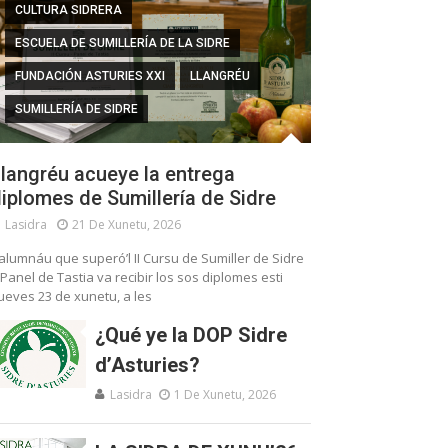
CULTURA SIDRERA
ESCUELA DE SUMILLERÍA DE LA SIDRE
FUNDACIÓN ASTURIES XXI
LLANGRÉU
SUMILLERÍA DE SIDRE
langréu acueye la entrega
iplomes de Sumillería de Sidre
Lasidra
21 De Xunetu, 2026
’alumnáu que superó’l II Cursu de Sumiller de Sidre
 Panel de Tastia va recibir los sos diplomes esti
ueves 23 de xunetu, a les
¿Qué ye la DOP Sidre
d’Asturies?
Lasidra
1 De Xunetu, 2026