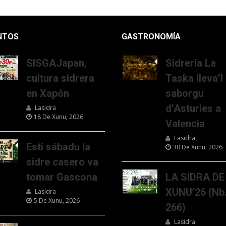
NTOS
GASTRONOMÍA
SISGAJapan,
Sidrería La
cultura sidrera
Taska lleva’l
en Xapón
saborgu
d’Asturies a
Lasidra
18 De Xunu, 2026
Valencia
Lasidra
Esti sábadu la
30 De Xunu, 2026
sidre casero va
tomar Gascona
LA SIDRA DE
XUNU’26 (Nb
Lasidra
5 De Xunu, 2026
266)
Lasidra