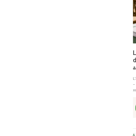
L
d
L
–
x