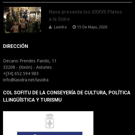
Nava presenta los XXXVII Platos
a la Sidre
Lasidra
15 De Mayu, 2026
DIRECCIÓN
Decano Prendes Pando, 11
33208 - (Xixón) - Asturies
+[34] 652 594 983
info@lasidra.net/lasidra
COL SOFITU DE LA CONSEYERÍA DE CULTURA, POLÍTICA
LLINGÜÍSTICA Y TURISMU