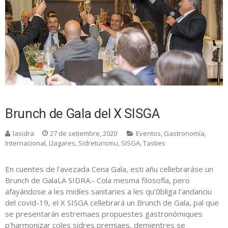
Brunch de Gala del X SISGA
lasidra
27 de setiembre, 2020
Eventos
,
Gastronomía
,
Internacional
,
Llagares
,
Sidreturismu
,
SISGA
,
Tasties
En cuentes de l'avezada Cena Gala, esti añu cellebraráse un
Brunch de GalaLA SIDRA.- Cola mesma filosofía, pero
afayándose a les midíes sanitaries a les qu'0bliga l'andanciu
del covid-19, el X SISGA cellebrará un Brunch de Gala, pal que
se presentarán estremaes propuestes gastronómiques
p'harmonizar coles sidres premiaes, demientres se