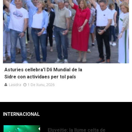
Asturies cellebra’l Díi Mundial de la
Sidre con actividaes per tol país
Lasidra
1 De Xunu, 2026
INTERNACIONAL
Eluveitie: la llume celta de