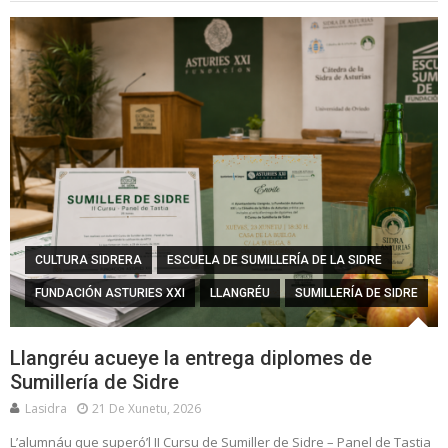
CULTURA SIDRERA
ESCUELA DE SUMILLERÍA DE LA SIDRE
FUNDACIÓN ASTURIES XXI
LLANGRÉU
SUMILLERÍA DE SIDRE
Llangréu acueye la entrega diplomes de
Sumillería de Sidre
Lasidra
21 De Xunetu, 2026
L’alumnáu que superó’l II Cursu de Sumiller de Sidre – Panel de Tastia