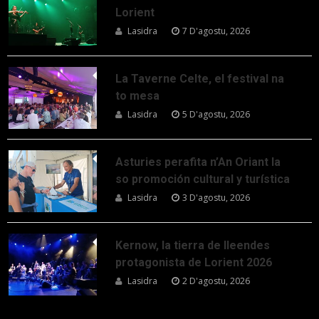
Lorient
Lasidra
7 D'agostu, 2026
La Taverne Celte, el festival na
to mesa
Lasidra
5 D'agostu, 2026
Asturies perafita n’An Oriant la
so promoción cultural y turística
Lasidra
3 D'agostu, 2026
Kernow, la tierra de lleendes
protagonista de Lorient 2026
Lasidra
2 D'agostu, 2026