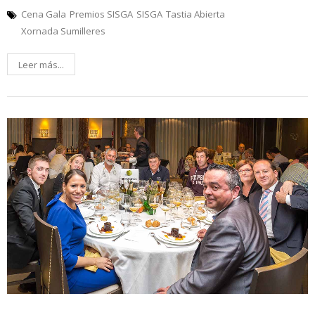
Cena Gala
Premios SISGA
SISGA
Tastia Abierta
Xornada Sumilleres
Leer más...