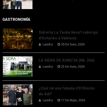
GASTRONOMÍA
Sidrería La Taska lleva’l saborgu
d’Asturies a Valencia
Lasidra
30 De Xunu, 2026
LA SIDRA DE XUNU’26 (Nb. 266)
Lasidra
25 De Xunu, 2026
¿Qué tal una fabada n’El Rincón
de Adi?
Lasidra
17 De Mayu, 2026