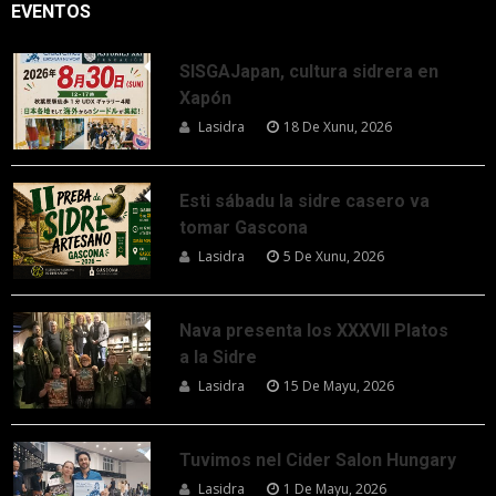
EVENTOS
SISGAJapan, cultura sidrera en
Xapón
Lasidra
18 De Xunu, 2026
Esti sábadu la sidre casero va
tomar Gascona
Lasidra
5 De Xunu, 2026
Nava presenta los XXXVII Platos
a la Sidre
Lasidra
15 De Mayu, 2026
Tuvimos nel Cider Salon Hungary
Lasidra
1 De Mayu, 2026