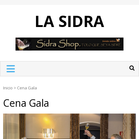
Skip
to
LA SIDRA
content
Inicio
>
Cena Gala
Cena Gala