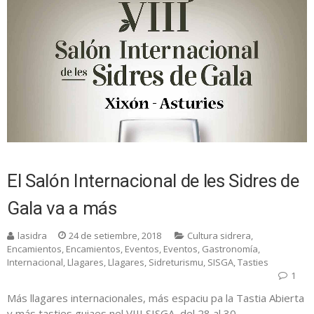
El Salón Internacional de les Sidres de
Gala va a más
lasidra
24 de setiembre, 2018
Cultura sidrera
,
Encamientos
,
Encamientos
,
Eventos
,
Eventos
,
Gastronomía
,
Internacional
,
Llagares
,
Llagares
,
Sidreturismu
,
SISGA
,
Tasties
1
Más llagares internacionales, más espaciu pa la Tastia Abierta
y más tasties guiaes nel VIII SISGA, del 28 al 30