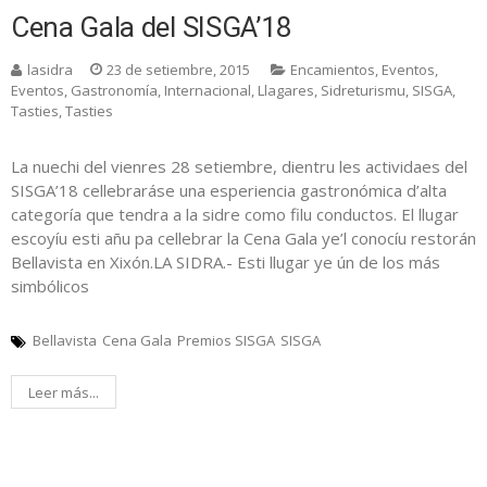
Cena Gala del SISGA’18
lasidra
23 de setiembre, 2015
Encamientos
,
Eventos
,
Eventos
,
Gastronomía
,
Internacional
,
Llagares
,
Sidreturismu
,
SISGA
,
Tasties
,
Tasties
La nuechi del vienres 28 setiembre, dientru les actividaes del
SISGA’18 cellebraráse una esperiencia gastronómica d’alta
categoría que tendra a la sidre como filu conductos. El llugar
escoyíu esti añu pa cellebrar la Cena Gala ye’l conocíu restorán
Bellavista en Xixón.LA SIDRA.- Esti llugar ye ún de los más
simbólicos
Bellavista
Cena Gala
Premios SISGA
SISGA
Leer más...