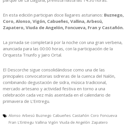
parque de La Llaguna, prevista hasta las 14:30 horas.
En esta edición participan doce llagares asturianos:
Buznego,
Coro, Alonso, Vigón, Cabueñes, Vallina, Arbesú,
Zapatero, Viuda de Angelón, Foncueva, Fran y Castañón.
La jornada se completará por la noche con una gran verbena,
anunciada para las 00:00 horas, con la participación de la
Orquesta Triunfo y Jairo Ortal.
El Descorche sigue consolidándose como una de las
principales convocatorias sidreras de la cuenca del Nalón,
combinando degustación de sidra, música tradicional,
mercado artesano y actividad festiva en torno a una
celebración cada vez más asentada en el calendario de
primavera de L’Entregu.
Alonso
Arbesú
Buznego
Cabueñes
Castañón
Coro
Foncueva
Fran
L'Entregu
Vallina
Vigón
Viuda de Angelón
Zapatero