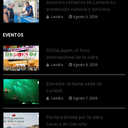
Asturies refuerza en Lorient su
promoción cultural y turística
Lasidra
Agosto 3, 2026
EVENTOS
SISGAJapan, el foco
internacional de la sidra
Lasidra
Agosto 8, 2026
Eluveitie: la llama celta de
Lorient
Lasidra
Agosto 7, 2026
Perlora brinda por la sidra
casera de Carreño