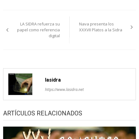
Navegación
LA SIDRA refuerza su
Nava presenta los
de
papel como referencia
XXXVII Platos a la Sidra
digital
entradas
lasidra
https://www.lasidra.net
ARTÍCULOS RELACIONADOS