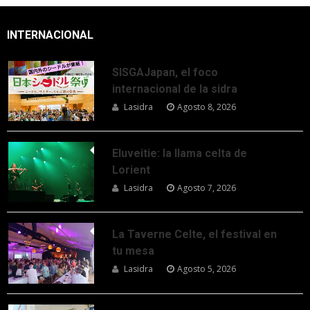
INTERNACIONAL
SISGAJapan, el foco
internacional de la sidra
Lasidra
Agosto 8, 2026
Eluveitie: la llama celta de
Lorient
Lasidra
Agosto 7, 2026
La Taverne Celte, el festival en
tu mesa
Lasidra
Agosto 5, 2026