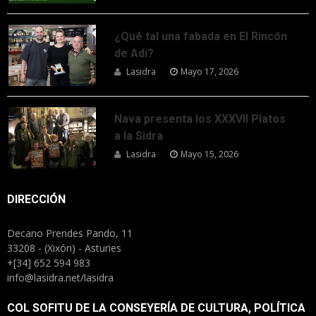
¿Qué tal una fabada en El Rincón
de Adi?
Lasidra
Mayo 17, 2026
Nava presenta los XXXVII Platos
a la Sidra
Lasidra
Mayo 15, 2026
DIRECCIÓN
Decano Prendes Pando, 11
33208 - (Xixón) - Asturies
+[34] 652 594 983
info@lasidra.net/lasidra
COL SOFITU DE LA CONSEYERÍA DE CULTURA, POLÍTICA