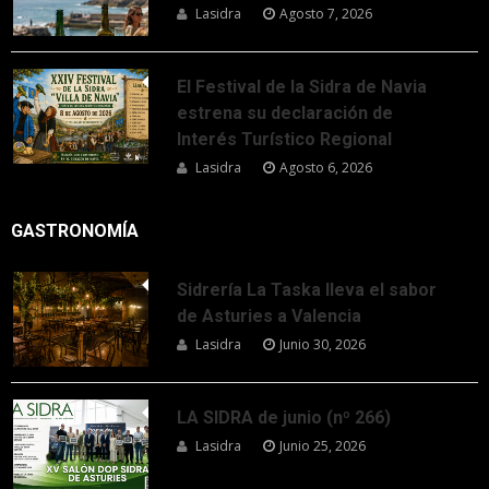
Lasidra
Agosto 7, 2026
El Festival de la Sidra de Navia
estrena su declaración de
Interés Turístico Regional
Lasidra
Agosto 6, 2026
GASTRONOMÍA
Sidrería La Taska lleva el sabor
de Asturies a Valencia
Lasidra
Junio 30, 2026
LA SIDRA de junio (nº 266)
Lasidra
Junio 25, 2026