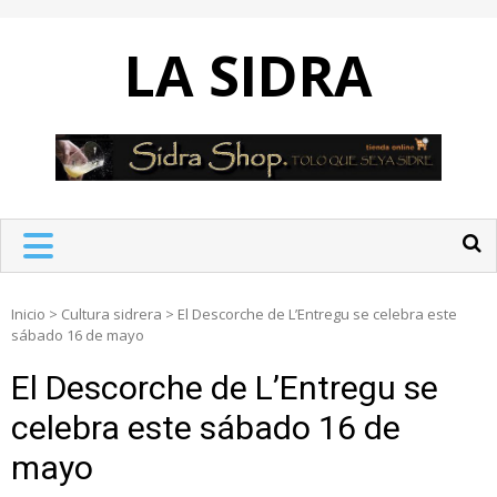
Skip
to
LA SIDRA
content
Inicio
>
Cultura sidrera
>
El Descorche de L’Entregu se celebra este
sábado 16 de mayo
El Descorche de L’Entregu se
celebra este sábado 16 de
mayo