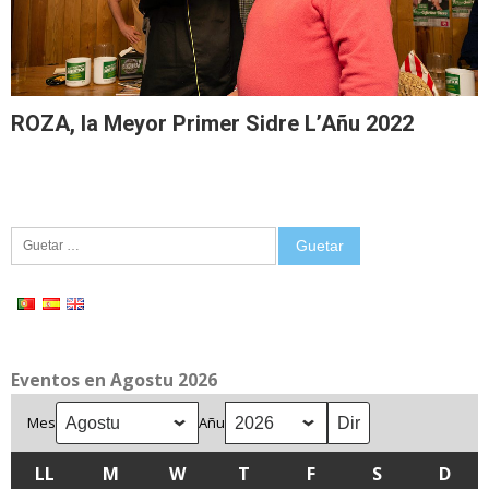
ROZA, la Meyor Primer Sidre L’Añu 2022
Guetar:
Eventos en Agostu 2026
Mes
Añu
LL
LLUNES
M
MARTES
W
MIÉRCOLES
T
XUEVES
F
VIENRES
S
SÁBADU
D
DOM