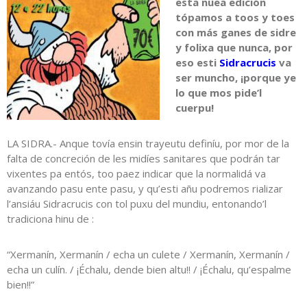
esta nuea edición
tópamos a toos y toes
con más ganes de sidre
y folixa que nunca, por
eso esti
Sidracrucis
va
ser muncho, ¡porque ye
lo que mos pide’l
cuerpu!
LA SIDRA.- Anque tovía ensin trayeutu definíu, por mor de la
falta de concreción de les midíes sanitares que podrán tar
vixentes pa entós, too paez indicar que la normalidá va
avanzando pasu ente pasu, y qu’esti añu podremos rializar
l’ansiáu Sidracrucis con tol puxu del mundiu, entonando’l
tradiciona hinu de :
“Xermanín, Xermanín / echa un culete / Xermanín, Xermanín /
echa un culín. / ¡Échalu, dende bien altu!! / ¡Échalu, qu’espalme
bien!!”