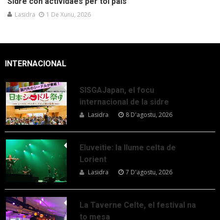
Sidre con actividaes per tol país
Lasidra
1 De Xunu, 2026
INTERNACIONAL
SISGAJapan, el focu
internacional de la sidre
Lasidra
8 D'agostu, 2026
Eluveitie: la llume celta de
Lorient
Lasidra
7 D'agostu, 2026
La Taverne Celte, el festival na
to mesa