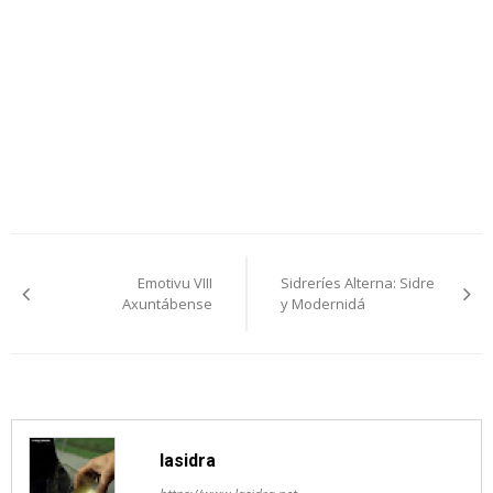
Navegación
Emotivu VIII
Sidreríes Alterna: Sidre
pelos
Axuntábense
y Modernidá
artículos
lasidra