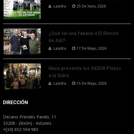
Lasidra
25 De Xunu, 2026
¿Qué tal una fabada n’El Rincón
de Adi?
Lasidra
17 De Mayu, 2026
Nava presenta los XXXVII Platos
a la Sidre
Lasidra
15 De Mayu, 2026
DIRECCIÓN
Decano Prendes Pando, 11
33208 - (Xixón) - Asturies
+[34] 652 594 983