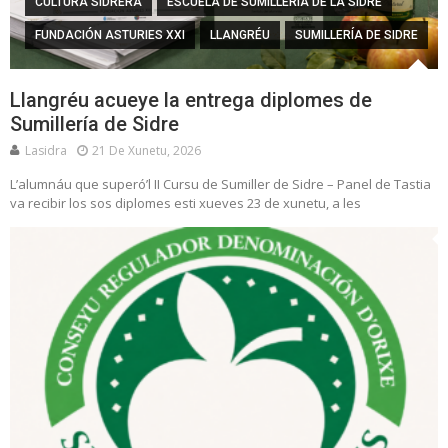
CULTURA SIDRERA
ESCUELA DE SUMILLERÍA DE LA SIDRE
FUNDACIÓN ASTURIES XXI
LLANGRÉU
SUMILLERÍA DE SIDRE
Llangréu acueye la entrega diplomes de
Sumillería de Sidre
Lasidra
21 De Xunetu, 2026
L’alumnáu que superó’l II Cursu de Sumiller de Sidre – Panel de Tastia
va recibir los sos diplomes esti xueves 23 de xunetu, a les