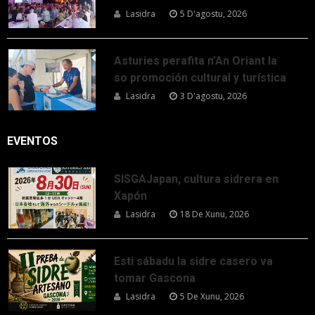
Lasidra
5 D'agostu, 2026
Asturies perafita n’An Oriant la
so promoción cultural y turística
Lasidra
3 D'agostu, 2026
EVENTOS
SISGAJapan, cultura sidrera en
Xapón
Lasidra
18 De Xunu, 2026
Esti sábadu la sidre casero va
tomar Gascona
Lasidra
5 De Xunu, 2026