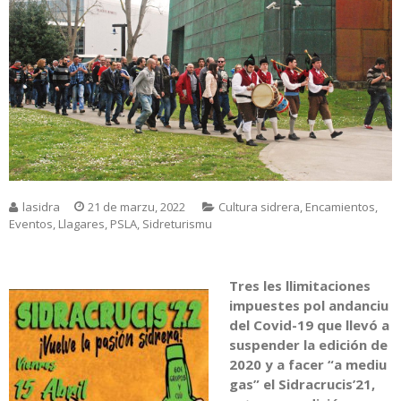
lasidra
21 de marzu, 2022
Cultura sidrera
,
Encamientos
,
Eventos
,
Llagares
,
PSLA
,
Sidreturismu
Tres les llimitaciones
impuestes pol andanciu
del Covid-19 que llevó a
suspender la edición de
2020 y a facer “a mediu
gas” el Sidracrucis’21,