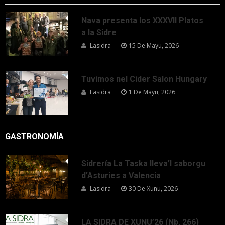
Nava presenta los XXXVII Platos
a la Sidre
Lasidra
15 De Mayu, 2026
Tuvimos nel Cider Salon Hungary
Lasidra
1 De Mayu, 2026
GASTRONOMÍA
Sidrería La Taska lleva’l saborgu
d’Asturies a Valencia
Lasidra
30 De Xunu, 2026
LA SIDRA DE XUNU’26 (Nb. 266)