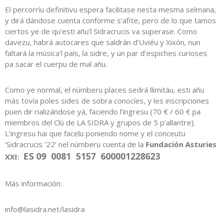
El percorríu definitivu espera facilitase nesta mesma selmana,
y dirá dándose cuenta conforme s’afite, pero de lo que tamos
ciertos ye de qu’esti añu’l Sidracrucis va superase. Como
davezu, habrá autocares que saldrán d’Uviéu y Xixón, nun
faltará la música’l país, la sidre, y un par d’espiches curioses
pa sacar el cuerpu de mal añu.
Como ye normal, el númberu places sedrá llimitáu, esti añu
más tovía poles sides de sobra conocíes, y les inscripciones
puen dir rializándose yá, faciendo l’ingresu (70 € / 60 € pa
miembros del Clú de LA SIDRA y grupos de 5 p’allantre).
L’ingresu hai que facelu poniendo nome y el conceutu
‘Sidracrucis ’22’ nel númberu cuenta de la
Fundación Asturies
ES 09 0081 5157 600001228623
XXI:
Más información:
info@lasidra.net/lasidra