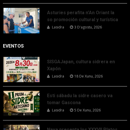
Asturies perafita n’An Oriant la
so promoción cultural y turística
Lasidra
3 D'agostu, 2026
EVENTOS
SISGAJapan, cultura sidrera en
Xapón
Lasidra
18 De Xunu, 2026
Esti sábadu la sidre casero va
tomar Gascona
Lasidra
5 De Xunu, 2026
Nava presenta los XXXVII Platos