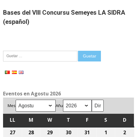
Bases del VIII Concursu Semeyes LA SIDRA
(español)
Guetar:
Eventos en Agostu 2026
Mes
Añu
LL
LLUNES
M
MARTES
W
MIÉRCOLES
T
XUEVES
F
VIENRES
S
SÁBADU
D
DOM
27
27
28
28
29
29
30
30
31
31
1
1
2
2