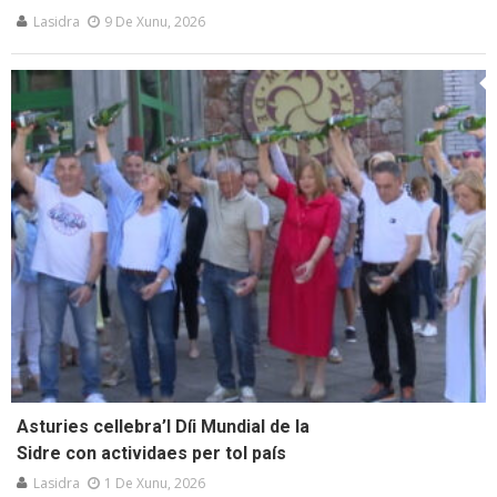
Lasidra
9 De Xunu, 2026
Asturies cellebra’l Díi Mundial de la
Sidre con actividaes per tol país
Lasidra
1 De Xunu, 2026