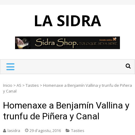
Skip
to
LA SIDRA
content
Inicio
>
AS
>
Tasties
>
Homenaxe a Benjamín Vallina y trunfu de Piñera
y Canal
Homenaxe a Benjamín Vallina y
trunfu de Piñera y Canal
lasidra
29 d'agostu, 2016
Tasties