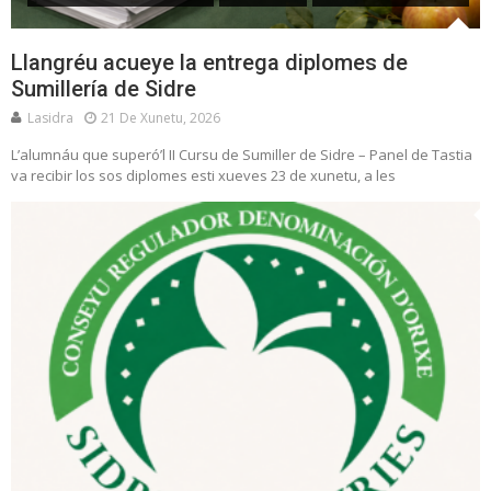
Llangréu acueye la entrega diplomes de
Sumillería de Sidre
Lasidra
21 De Xunetu, 2026
L’alumnáu que superó’l II Cursu de Sumiller de Sidre – Panel de Tastia
va recibir los sos diplomes esti xueves 23 de xunetu, a les