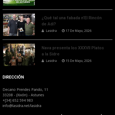
¿Qué tal una fabada n’El Rincón
de Adi?
Lasidra
17 De Mayu, 2026
Nava presenta los XXXVII Platos
a la Sidre
Lasidra
15 De Mayu, 2026
DIRECCIÓN
Decano Prendes Pando, 11
33208 - (Xixón) - Asturies
+[34] 652 594 983
info@lasidra.net/lasidra