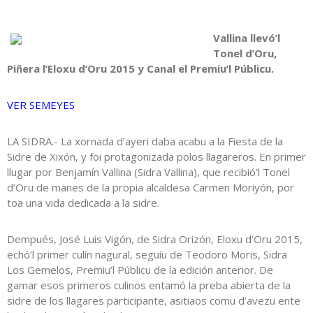
Vallina llevó’l
Tonel d’Oru,
Piñera l’Eloxu d’Oru 2015 y Canal el Premiu’l Públicu.
VER SEMEYES
LA SIDRA.- La xornada d’ayeri daba acabu a la Fiesta de la
Sidre de Xixón, y foi protagonizada polos llagareros. En primer
llugar por Benjamín Vallina (Sidra Vallina), que recibió’l Tonel
d’Oru de manes de la propia alcaldesa Carmen Moriyón, por
toa una vida dedicada a la sidre.
Dempués, José Luis Vigón, de Sidra Orizón, Eloxu d’Oru 2015,
echó’l primer culín nagural, seguíu de Teodoro Moris, Sidra
Los Gemelos, Premiu’l Públicu de la edición anterior. De
gamar esos primeros culinos entamó la preba abierta de la
sidre de los llagares participante, asitiaos comu d’avezu ente