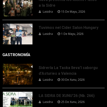
a la Sidre
Lasidra
15 De Mayu, 2026
Tuvimos nel Cider Salon Hungary
Lasidra
1 De Mayu, 2026
GASTRONOMÍA
Sidrería La Taska lleva’l saborgu
d’Asturies a Valencia
Lasidra
30 De Xunu, 2026
LA SIDRA DE XUNU’26 (Nb. 266)
Lasidra
25 De Xunu, 2026