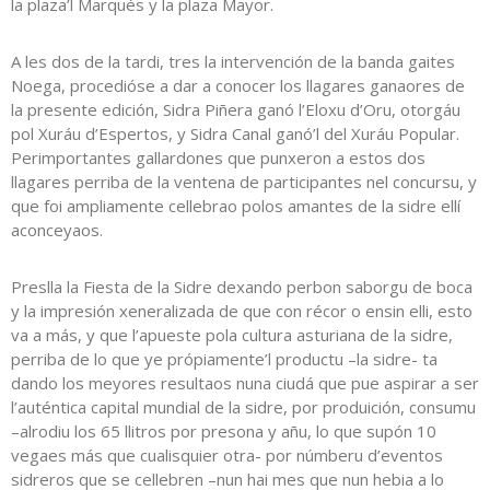
la plaza’l Marqués y la plaza Mayor.
A les dos de la tardi, tres la intervención de la banda gaites
Noega, procedióse a dar a conocer los llagares ganaores de
la presente edición, Sidra Piñera ganó l’Eloxu d’Oru, otorgáu
pol Xuráu d’Espertos, y Sidra Canal ganó’l del Xuráu Popular.
Perimportantes gallardones que punxeron a estos dos
llagares perriba de la ventena de participantes nel concursu, y
que foi ampliamente cellebrao polos amantes de la sidre ellí
aconceyaos.
Preslla la Fiesta de la Sidre dexando perbon saborgu de boca
y la impresión xeneralizada de que con récor o ensin elli, esto
va a más, y que l’apueste pola cultura asturiana de la sidre,
perriba de lo que ye própiamente’l productu –la sidre- ta
dando los meyores resultaos nuna ciudá que pue aspirar a ser
l’auténtica capital mundial de la sidre, por produición, consumu
–alrodiu los 65 llitros por presona y añu, lo que supón 10
vegaes más que cualisquier otra- por númberu d’eventos
sidreros que se cellebren –nun hai mes que nun hebia a lo