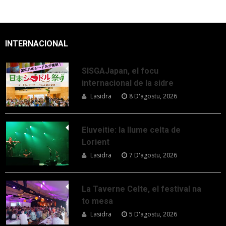
INTERNACIONAL
SISGAJapan, el focu
internacional de la sidre
Lasidra
8 D'agostu, 2026
Eluveitie: la llume celta de
Lorient
Lasidra
7 D'agostu, 2026
La Taverne Celte, el festival na
to mesa
Lasidra
5 D'agostu, 2026