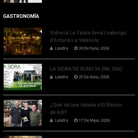
GASTRONOMÍA
Sidrería La Taska lleva’l saborgu
d’Asturies a Valencia
Lasidra
30 De Xunu, 2026
LA SIDRA DE XUNU’26 (Nb. 266)
Lasidra
25 De Xunu, 2026
¿Qué tal una fabada n’El Rincón
de Adi?
Lasidra
17 De Mayu, 2026