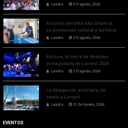
Lasidra
5 D'agostu, 2026
Asturies perafita n’An Oriant la
so promoción cultural y turística
Lasidra
3 D'agostu, 2026
Kernow, la tierra de lleendes
protagonista de Lorient 2026
Lasidra
2 D'agostu, 2026
La delegación asturiana, de
camín a Lorient
Lasidra
31 De Xunetu, 2026
EVENTOS