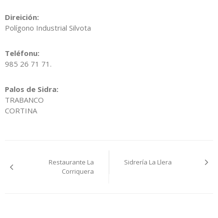
Direición:
Polígono Industrial Silvota
Teléfonu:
985 26 71 71.
Palos de Sidra:
TRABANCO
CORTINA
Navegación
Restaurante La
Sidrería La Llera
pelos
Corriquera
artículos