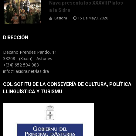
Nava presenta los XXXVII Platos
a la Sidre
Lasidra
15 De Mayu, 2026
DIRECCIÓN
Decano Prendes Pando, 11
33208 - (Xixón) - Asturies
+[34] 652 594 983
info@lasidra.net/lasidra
COL SOFITU DE LA CONSEYERÍA DE CULTURA, POLÍTICA
LLINGÜÍSTICA Y TURISMU