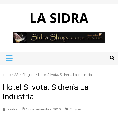
Skip
to
LA SIDRA
content
Inicio
>
AS
>
Chigres
>
Hotel Silvota. Sidrería La Industrial
Hotel Silvota. Sidrería La
Industrial
lasidra
13 de setiembre, 2010
Chigres