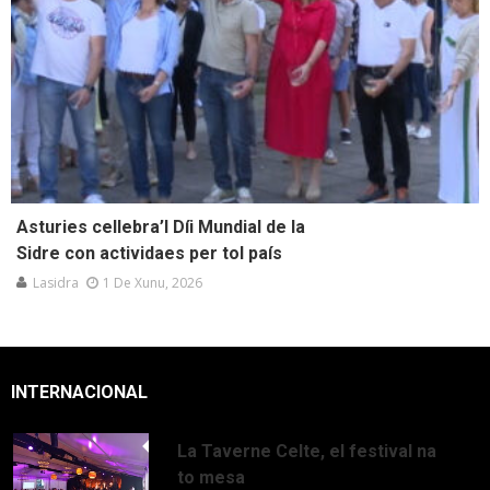
Asturies cellebra’l Díi Mundial de la
Sidre con actividaes per tol país
Lasidra
1 De Xunu, 2026
INTERNACIONAL
La Taverne Celte, el festival na
to mesa