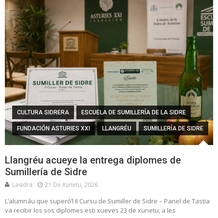
CULTURA SIDRERA
ESCUELA DE SUMILLERÍA DE LA SIDRE
FUNDACIÓN ASTURIES XXI
LLANGRÉU
SUMILLERÍA DE SIDRE
Llangréu acueye la entrega diplomes de
Sumillería de Sidre
Lasidra
21 De Xunetu, 2026
L’alumnáu que superó’l II Cursu de Sumiller de Sidre – Panel de Tastia
va recibir los sos diplomes esti xueves 23 de xunetu, a les