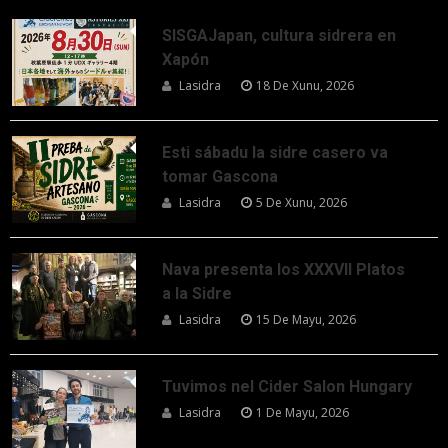
SISGAJapan, cultura sidrera en
Xapón
Lasidra
18 De Xunu, 2026
Esti sábadu la sidre casero va
tomar Gascona
Lasidra
5 De Xunu, 2026
Nava presenta los XXXVII Platos
a la Sidre
Lasidra
15 De Mayu, 2026
Tuvimos nel Cider Salon Hungary
Lasidra
1 De Mayu, 2026