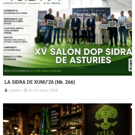
LA SIDRA DE XUNU’26 (Nb. 266)
Lasidra
25 De Xunu, 2026