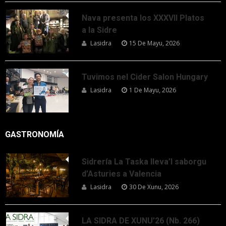
Nava presenta los XXXVII Platos
a la Sidre
Lasidra
15 De Mayu, 2026
Tuvimos nel Cider Salon Hungary
Lasidra
1 De Mayu, 2026
GASTRONOMÍA
Sidrería La Taska lleva’l saborgu
d’Asturies a Valencia
Lasidra
30 De Xunu, 2026
LA SIDRA DE XUNU’26 (Nb. 266)