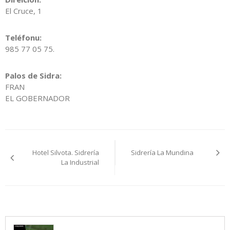
El Cruce, 1
Teléfonu:
985 77 05 75.
Palos de Sidra:
FRAN
EL GOBERNADOR
Navegación
Hotel Silvota. Sidrería
Sidrería La Mundina
pelos
La Industrial
artículos