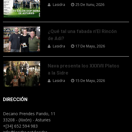
Lasidra
25 De Xunu, 2026
¿Qué tal una fabada n’El Rincón
de Adi?
Lasidra
17 De Mayu, 2026
Nava presenta los XXXVII Platos
a la Sidre
Lasidra
15 De Mayu, 2026
DIRECCIÓN
Decano Prendes Pando, 11
33208 - (Xixón) - Asturies
+[34] 652 594 983