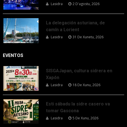
Lasidra
2 D'agostu, 2026
La delegación asturiana, de
camín a Lorient
Lasidra
31 De Xunetu, 2026
EVENTOS
SISGAJapan, cultura sidrera en
Xapón
Lasidra
18 De Xunu, 2026
Esti sábadu la sidre casero va
tomar Gascona
Lasidra
5 De Xunu, 2026