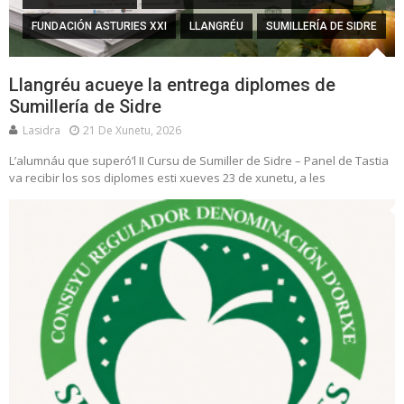
FUNDACIÓN ASTURIES XXI
LLANGRÉU
SUMILLERÍA DE SIDRE
Llangréu acueye la entrega diplomes de
Sumillería de Sidre
Lasidra
21 De Xunetu, 2026
L’alumnáu que superó’l II Cursu de Sumiller de Sidre – Panel de Tastia
va recibir los sos diplomes esti xueves 23 de xunetu, a les