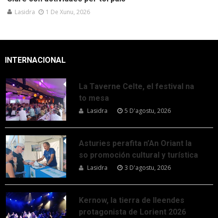
Lasidra
1 De Xunu, 2026
INTERNACIONAL
La Taverne Celte, el festival na
to mesa
Lasidra
5 D'agostu, 2026
Asturies perafita n’An Oriant la
so promoción cultural y turística
Lasidra
3 D'agostu, 2026
Kernow, la tierra de lleendes
protagonista de Lorient 2026