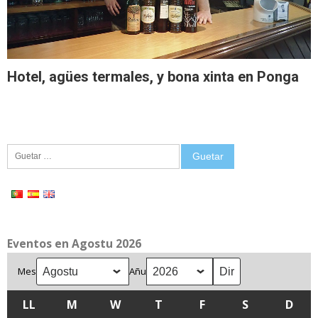
Hotel, agües termales, y bona xinta en Ponga
Guetar:
Eventos en Agostu 2026
Mes
Añu
LL
LLUNES
M
MARTES
W
MIÉRCOLES
T
XUEVES
F
VIENRES
S
SÁBADU
D
DOM