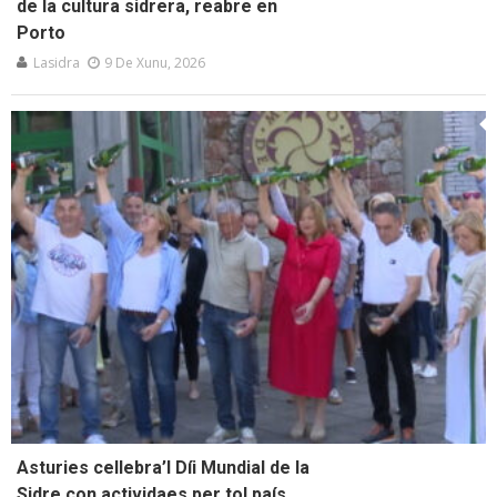
de la cultura sidrera, reabre en
Porto
Lasidra
9 De Xunu, 2026
Asturies cellebra’l Díi Mundial de la
Sidre con actividaes per tol país