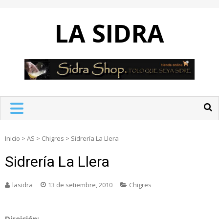
Skip
to
LA SIDRA
content
Inicio
>
AS
>
Chigres
>
Sidrería La Llera
Sidrería La Llera
lasidra
13 de setiembre, 2010
Chigres
Direición: