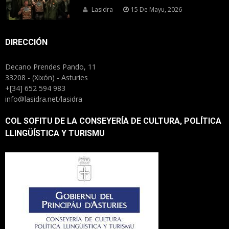
Lasidra
15 De Mayu, 2026
DIRECCIÓN
Decano Prendes Pando, 11
33208 - (Xixón) - Asturies
+[34] 652 594 983
info@lasidra.net/lasidra
COL SOFITU DE LA CONSEYERÍA DE CULTURA, POLÍTICA
LLINGÜÍSTICA Y TURISMU