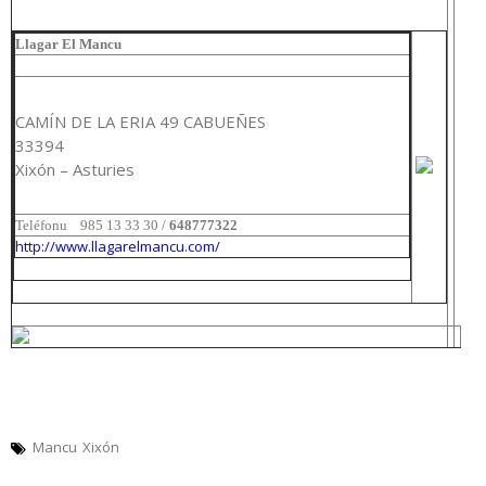
Llagar El Mancu
CAMÍN DE LA ERIA 49 CABUEÑES
33394
Xixón – Asturies
Teléfonu
985 13 33 30 /
648777322
http://www.llagarelmancu.com/
Mancu
Xixón