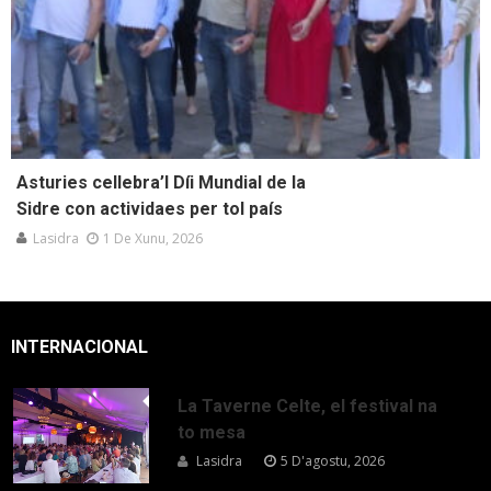
Asturies cellebra’l Díi Mundial de la
Sidre con actividaes per tol país
Lasidra
1 De Xunu, 2026
INTERNACIONAL
La Taverne Celte, el festival na
to mesa
Lasidra
5 D'agostu, 2026