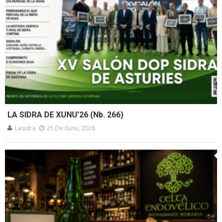
LA SIDRA DE XUNU’26 (Nb. 266)
Lasidra
25 De Xunu, 2026