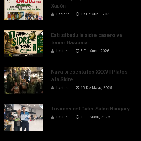
Xapón
Lasidra
18 De Xunu, 2026
Esti sábadu la sidre casero va
tomar Gascona
Lasidra
5 De Xunu, 2026
Nava presenta los XXXVII Platos
a la Sidre
Lasidra
15 De Mayu, 2026
Tuvimos nel Cider Salon Hungary
Lasidra
1 De Mayu, 2026