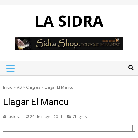
Skip
to
LA SIDRA
content
Inicio
>
AS
>
Chigres
>
Llagar El Mancu
Llagar El Mancu
lasidra
20 de mayu, 2011
Chigres