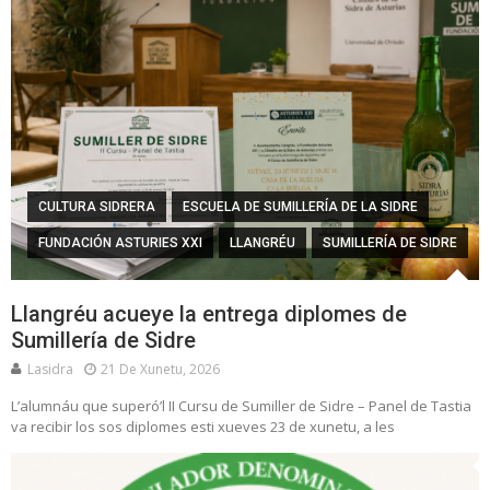
CULTURA SIDRERA
ESCUELA DE SUMILLERÍA DE LA SIDRE
FUNDACIÓN ASTURIES XXI
LLANGRÉU
SUMILLERÍA DE SIDRE
Llangréu acueye la entrega diplomes de
Sumillería de Sidre
Lasidra
21 De Xunetu, 2026
L’alumnáu que superó’l II Cursu de Sumiller de Sidre – Panel de Tastia
va recibir los sos diplomes esti xueves 23 de xunetu, a les