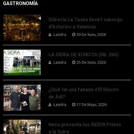
GASTRONOMÍA
Sidrería La Taska lleva’l saborgu
d’Asturies a Valencia
Lasidra
30 De Xunu, 2026
LA SIDRA DE XUNU’26 (Nb. 266)
Lasidra
25 De Xunu, 2026
¿Qué tal una fabada n’El Rincón
de Adi?
Lasidra
17 De Mayu, 2026
Nava presenta los XXXVII Platos
a la Sidre