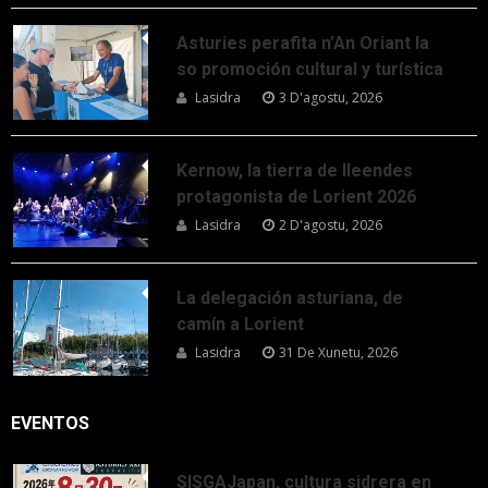
Asturies perafita n’An Oriant la
so promoción cultural y turística
Lasidra
3 D'agostu, 2026
Kernow, la tierra de lleendes
protagonista de Lorient 2026
Lasidra
2 D'agostu, 2026
La delegación asturiana, de
camín a Lorient
Lasidra
31 De Xunetu, 2026
EVENTOS
SISGAJapan, cultura sidrera en