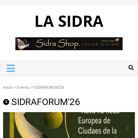
Skip
to
LA SIDRA
content
Inicio
>
Eventu
>
SIDRAFORUM’26
SIDRAFORUM'26