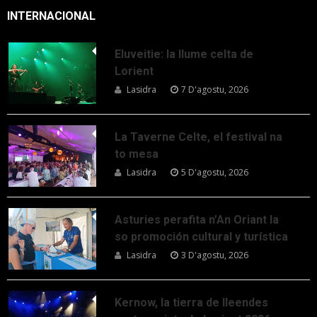
INTERNACIONAL
Eluveitie: la llume celta de
Lorient
Lasidra
7 D'agostu, 2026
La Taverne Celte, el festival na
to mesa
Lasidra
5 D'agostu, 2026
Asturies perafita n’An Oriant la
so promoción cultural y turística
Lasidra
3 D'agostu, 2026
Kernow, la tierra de lleendes