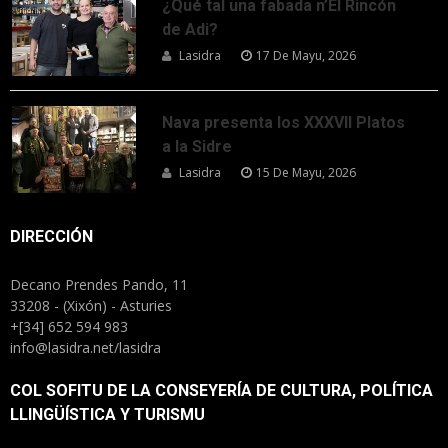
¿Qué tal una fabada n’El Rincón
de Adi?
Lasidra
17 De Mayu, 2026
Nava presenta los XXXVII Platos
a la Sidre
Lasidra
15 De Mayu, 2026
DIRECCIÓN
Decano Prendes Pando, 11
33208 - (Xixón) - Asturies
+[34] 652 594 983
info@lasidra.net/lasidra
COL SOFITU DE LA CONSEYERÍA DE CULTURA, POLÍTICA
LLINGÜÍSTICA Y TURISMU