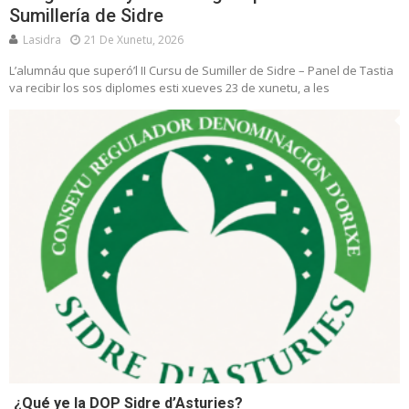
Sumillería de Sidre
Lasidra
21 De Xunetu, 2026
L’alumnáu que superó’l II Cursu de Sumiller de Sidre – Panel de Tastia
va recibir los sos diplomes esti xueves 23 de xunetu, a les
¿Qué ye la DOP Sidre d’Asturies?