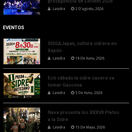
protagonista de Lorient 2026
Lasidra
2 D'agostu, 2026
EVENTOS
SISGAJapan, cultura sidrera en
Xapón
Lasidra
18 De Xunu, 2026
Esti sábadu la sidre casero va
tomar Gascona
Lasidra
5 De Xunu, 2026
Nava presenta los XXXVII Platos
a la Sidre
Lasidra
15 De Mayu, 2026