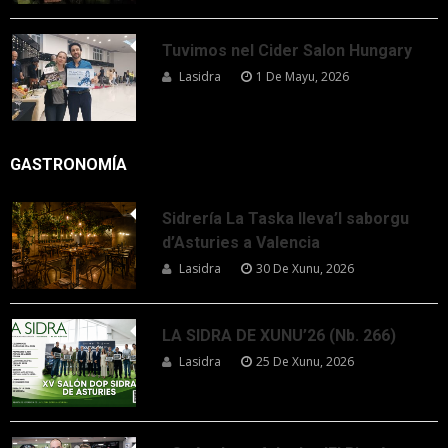
Tuvimos nel Cider Salon Hungary
Lasidra
1 De Mayu, 2026
GASTRONOMÍA
Sidrería La Taska lleva’l saborgu
d’Asturies a Valencia
Lasidra
30 De Xunu, 2026
LA SIDRA DE XUNU’26 (Nb. 266)
Lasidra
25 De Xunu, 2026