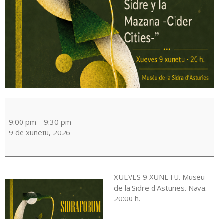
SIDRAFORUM'26
9:00 pm
–
9:30 pm
9 de xunetu, 2026
XUEVES 9 XUNETU. Muséu
de la Sidre d'Asturies. Nava.
20:00 h.