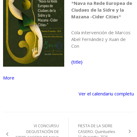
*
Nava na Rede Europea de
Ciudaes de la Sidre y la
Mazana -Cider Cities
*
Cola intervención de Marcos
Abel Fernández y Xuan de
Con
{title}
about
More
{title}
Ver el calendariu completu
Navegación
VI CONCURSU
FIESTA DE LA SIDRE
pelos
DEGUSTACIÓN DE
CASERO. Quintueles
11 de xunetu, 2026