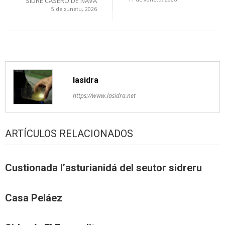
SIDRE CASERO DE NAVA
artículos
5 de xunetu, 2026
lasidra
https://www.lasidra.net
ARTÍCULOS RELACIONADOS
Custionada l’asturianidá del seutor sidreru
Casa Peláez