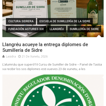
CULTURA SIDRERA
ESCUELA DE SUMILLERÍA DE LA SIDRE
FUNDACIÓN ASTURIES XXI
LLANGRÉU
SUMILLERÍA DE SIDRE
Llangréu acueye la entrega diplomes de
Sumillería de Sidre
Lasidra
21 De Xunetu, 2026
L’alumnáu que superó’l II Cursu de Sumiller de Sidre – Panel de Tastia
va recibir los sos diplomes esti xueves 23 de xunetu, a les