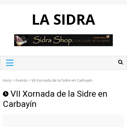
Skip
to
LA SIDRA
content
Inicio
>
Eventu
>
VII Xornada de la Sidre en Carbayín
VII Xornada de la Sidre en
Carbayín
VII
Xornada