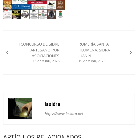
Navegación
I CONCURSU DE SIDRE
ROMERÍA SANTA
pelos
ARTESANO POR
FILOMENA. SIDRA
ASOCIACIONES
JUANÍN
artículos
13 de xunu, 2026
15 de xunu, 2026
lasidra
https://www.lasidra.net
ARTÍCULOS RELACIONADOS