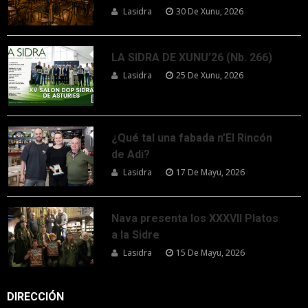
Lasidra
30 De Xunu, 2026
LA SIDRA DE XUNU’26 (Nb. 266)
Lasidra
25 De Xunu, 2026
¿Qué tal una fabada n’El Rincón
de Adi?
Lasidra
17 De Mayu, 2026
Nava presenta los XXXVII Platos
a la Sidre
Lasidra
15 De Mayu, 2026
DIRECCIÓN