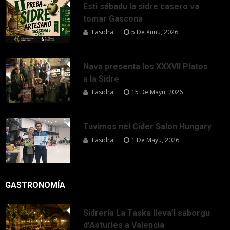
Esti sábadu la sidre casero va
tomar Gascona
Lasidra
5 De Xunu, 2026
Nava presenta los XXXVII Platos
a la Sidre
Lasidra
15 De Mayu, 2026
Tuvimos nel Cider Salon Hungary
Lasidra
1 De Mayu, 2026
GASTRONOMÍA
Sidrería La Taska lleva’l saborgu
d’Asturies a Valencia