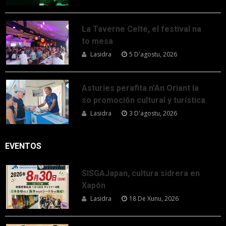
La Taverne Celte, el festival na
to mesa
Lasidra
5 D'agostu, 2026
Asturies perafita n’An Oriant la
so promoción cultural y turística
Lasidra
3 D'agostu, 2026
EVENTOS
SISGAJapan, cultura sidrera en
Xapón
Lasidra
18 De Xunu, 2026