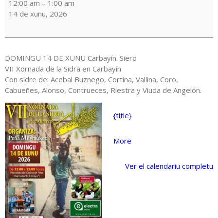
de
12:00 am
–
1:00 am
la
14 de xunu, 2026
Sidre
en
Carbayín
DOMINGU 14 DE XUNU Carbayín. Siero
VII Xornada de la Sidra en Carbayín
Con sidre de: Acebal Buznego, Cortina, Vallina, Coro,
Cabueñes, Alonso, Contrueces, Riestra y Viuda de Angelón.
{title}
about
More
{title}
Ver el calendariu completu