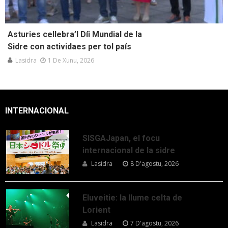
Asturies cellebra’l Díi Mundial de la
Sidre con actividaes per tol país
Lasidra
1 De Xunu, 2026
INTERNACIONAL
SISGAJapan, el focu
internacional de la sidre
Lasidra
8 D'agostu, 2026
Eluveitie: la llume celta de
Lorient
Lasidra
7 D'agostu, 2026