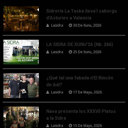
Sidrería La Taska lleva’l saborgu
d’Asturies a Valencia
Lasidra
30 De Xunu, 2026
LA SIDRA DE XUNU’26 (Nb. 266)
Lasidra
25 De Xunu, 2026
¿Qué tal una fabada n’El Rincón
de Adi?
Lasidra
17 De Mayu, 2026
Nava presenta los XXXVII Platos
a la Sidre
Lasidra
15 De Mayu, 2026