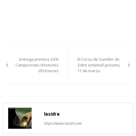
Navegación
Entrega premios XXXI
El Cursu de Sumiller de
pelos
Campeonatu d’Asturies
Sidre entama’l prósimu
d’Echaores
11 de marzu
artículos
lasidra
https://www.lasidra.net