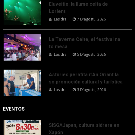
Eluveitie: la llume celta de
Lorient
Lasidra
7 D'agostu, 2026
La Taverne Celte, el festival na
to mesa
Lasidra
5 D'agostu, 2026
Asturies perafita n’An Oriant la
so promoción cultural y turística
Lasidra
3 D'agostu, 2026
EVENTOS
SISGAJapan, cultura sidrera en
Xapón