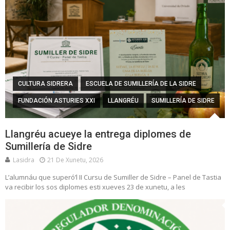
CULTURA SIDRERA
ESCUELA DE SUMILLERÍA DE LA SIDRE
FUNDACIÓN ASTURIES XXI
LLANGRÉU
SUMILLERÍA DE SIDRE
Llangréu acueye la entrega diplomes de
Sumillería de Sidre
Lasidra
21 De Xunetu, 2026
L’alumnáu que superó’l II Cursu de Sumiller de Sidre – Panel de Tastia
va recibir los sos diplomes esti xueves 23 de xunetu, a les