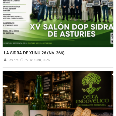
LA SIDRA DE XUNU’26 (Nb. 266)
Lasidra
25 De Xunu, 2026