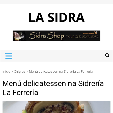
Skip
to
LA SIDRA
content
Inicio
>
Chigres
>
Menú delicatessen na Sidrería La Ferrería
Menú delicatessen na Sidrería
La Ferrería