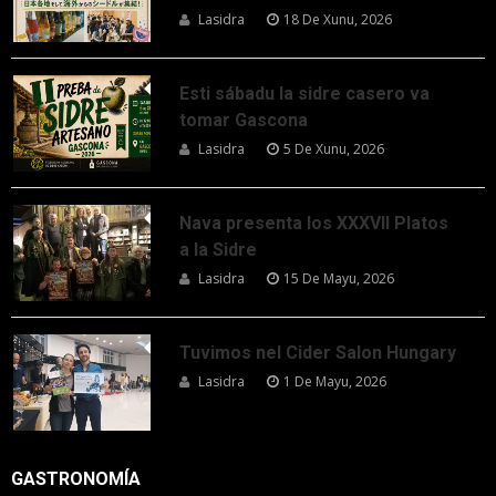
Lasidra
18 De Xunu, 2026
Esti sábadu la sidre casero va
tomar Gascona
Lasidra
5 De Xunu, 2026
Nava presenta los XXXVII Platos
a la Sidre
Lasidra
15 De Mayu, 2026
Tuvimos nel Cider Salon Hungary
Lasidra
1 De Mayu, 2026
GASTRONOMÍA