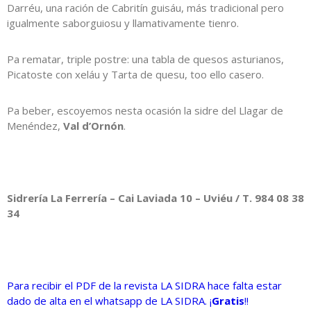
Darréu, una ración de Cabritín guisáu, más tradicional pero
igualmente saborguiosu y llamativamente tienro.
Pa rematar, triple postre: una tabla de quesos asturianos,
Picatoste con xeláu y Tarta de quesu, too ello casero.
Pa beber, escoyemos nesta ocasión la sidre del Llagar de
Menéndez,
Val d’Ornón
.
Sidrería La Ferrería – Cai Laviada 10 – Uviéu / T. 984 08 38
34
Para recibir el PDF de la revista LA SIDRA hace falta estar
dado de alta en el whatsapp de LA SIDRA. ¡
Gratis
!!