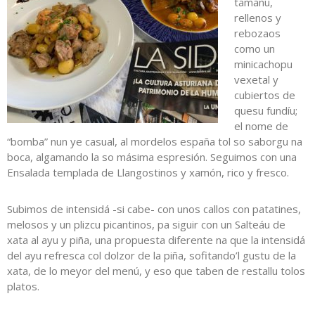
tamañu,
rellenos y
rebozaos
como un
minicachopu
vexetal y
cubiertos de
quesu fundíu;
el nome de
“bomba” nun ye casual, al mordelos españa tol so saborgu na
boca, algamando la so másima espresión. Seguimos con una
Ensalada templada de Llangostinos y xamón, rico y fresco.
Subimos de intensidá -si cabe- con unos callos con patatines,
melosos y un plizcu picantinos, pa siguir con un Salteáu de
xata al ayu y piña, una propuesta diferente na que la intensidá
del ayu refresca col dolzor de la piña, sofitando’l gustu de la
xata, de lo meyor del menú, y eso que taben de restallu tolos
platos.