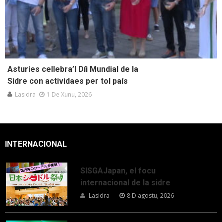
Asturies cellebra’l Díi Mundial de la
Sidre con actividaes per tol país
Lasidra
1 De Xunu, 2026
INTERNACIONAL
SISGAJapan, el focu
internacional de la sidre
Lasidra
8 D'agostu, 2026