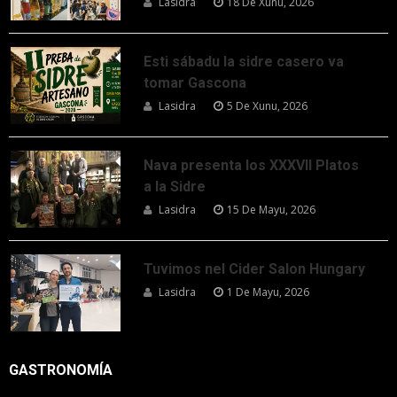
Lasidra
18 De Xunu, 2026
Esti sábadu la sidre casero va
tomar Gascona
Lasidra
5 De Xunu, 2026
Nava presenta los XXXVII Platos
a la Sidre
Lasidra
15 De Mayu, 2026
Tuvimos nel Cider Salon Hungary
Lasidra
1 De Mayu, 2026
GASTRONOMÍA