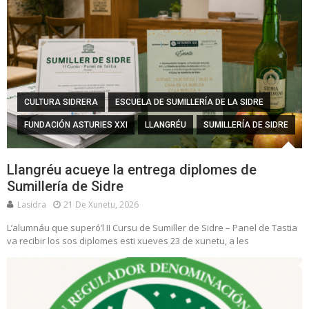
CULTURA SIDRERA
ESCUELA DE SUMILLERÍA DE LA SIDRE
FUNDACIÓN ASTURIES XXI
LLANGRÉU
SUMILLERÍA DE SIDRE
Llangréu acueye la entrega diplomes de
Sumillería de Sidre
Lasidra
21 De Xunetu, 2026
L’alumnáu que superó’l II Cursu de Sumiller de Sidre – Panel de Tastia
va recibir los sos diplomes esti xueves 23 de xunetu, a les