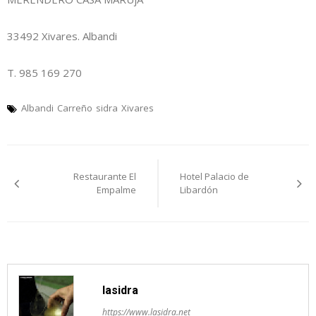
33492 Xivares. Albandi
T. 985 169 270
Albandi
Carreño
sidra
Xivares
Navegación
Restaurante El
Hotel Palacio de
pelos
Empalme
Libardón
artículos
lasidra
https://www.lasidra.net