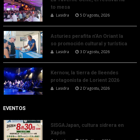
to mesa
Lasidra
5 D'agostu, 2026
Asturies perafita n’An Oriant la
so promoción cultural y turística
Lasidra
3 D'agostu, 2026
Kernow, la tierra de lleendes
protagonista de Lorient 2026
Lasidra
2 D'agostu, 2026
EVENTOS
SISGAJapan, cultura sidrera en
Xapón