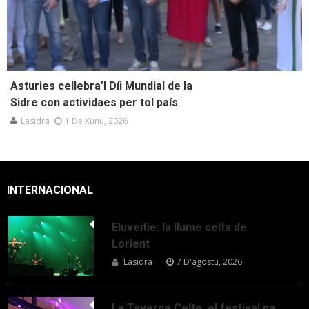
Asturies cellebra’l Díi Mundial de la
Sidre con actividaes per tol país
Lasidra
1 De Xunu, 2026
INTERNACIONAL
Eluveitie: la llume celta de
Lorient
Lasidra
7 D'agostu, 2026
La Taverne Celte, el festival na