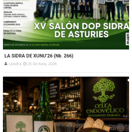
LA SIDRA DE XUNU’26 (Nb. 266)
Lasidra
25 De Xunu, 2026