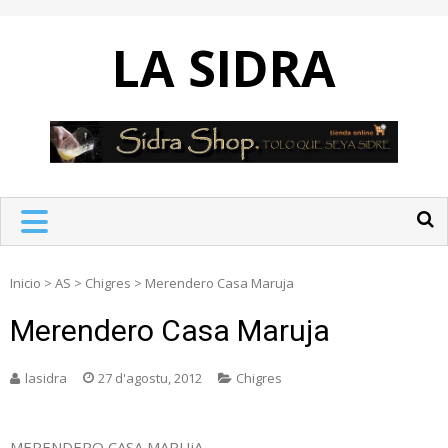
Skip
to
LA SIDRA
content
Inicio
>
AS
>
Chigres
>
Merendero Casa Maruja
Merendero Casa Maruja
lasidra
27 d'agostu, 2012
Chigres
MERENDERO CASA MARUjA