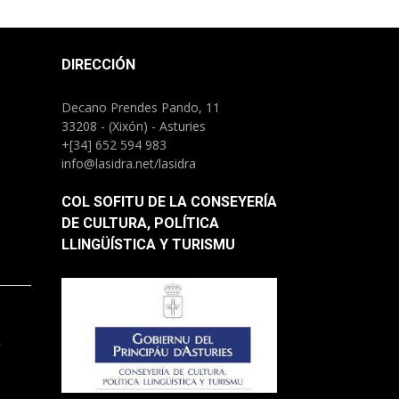
DIRECCIÓN
Decano Prendes Pando, 11
33208 - (Xixón) - Asturies
+[34] 652 594 983
info@lasidra.net/lasidra
COL SOFITU DE LA CONSEYERÍA
DE CULTURA, POLÍTICA
LLINGÜÍSTICA Y TURISMU
.