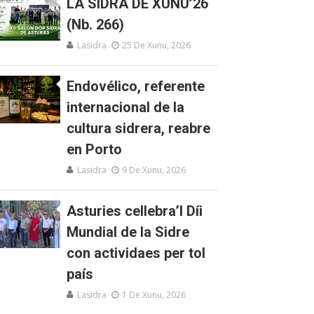
LA SIDRA DE XUNU’26
(Nb. 266)
Lasidra
25 De Xunu, 2026
Endovélico, referente
internacional de la
cultura sidrera, reabre
en Porto
Lasidra
9 De Xunu, 2026
Asturies cellebra’l Díi
Mundial de la Sidre
con actividaes per tol
país
Lasidra
1 De Xunu, 2026