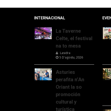
INTERNACIONAL
EVE
La Taverne
Celte, el festival
na to mesa
Lasidra
5 D'agostu, 2026
Asturies
perafita n’An
Oriant la so
promoción
cultural y
turística