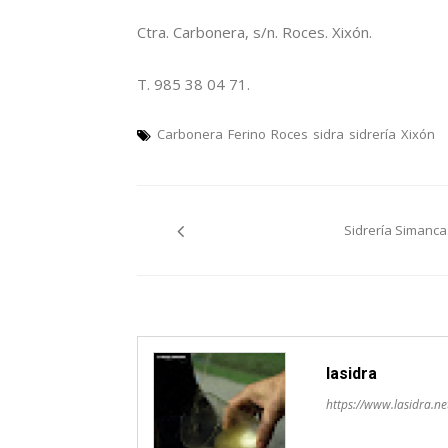
Ctra. Carbonera, s/n. Roces. Xixón.
T. 985 38 04 71.
Carbonera
Ferino
Roces
sidra
sidrería
Xixón
Navegación
Sidrería Simanca
pelos
artículos
lasidra
https://www.lasidra.ne