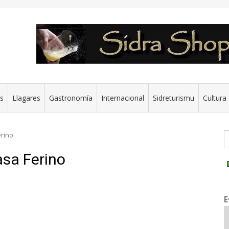
es
Llagares
Gastronomía
Internacional
Sidreturismu
Cultura 
G
erino
asa Ferino
E