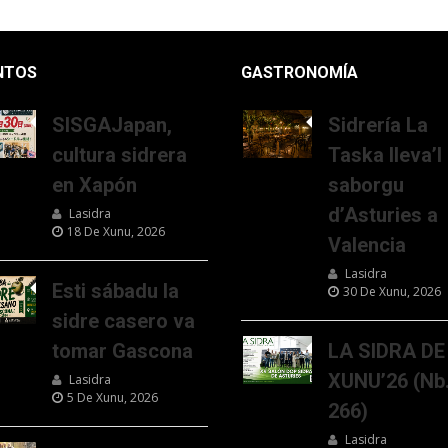
NTOS
GASTRONOMÍA
SISGAJapan,
Sidrería La
cultura sidrera
Taska lleva’l
en Xapón
saborgu
d’Asturies a
Lasidra
18 De Xunu, 2026
Valencia
Lasidra
Esti sábadu la
30 De Xunu, 2026
sidre casero va
tomar Gascona
LA SIDRA DE
XUNU’26 (Nb
Lasidra
5 De Xunu, 2026
266)
Lasidra