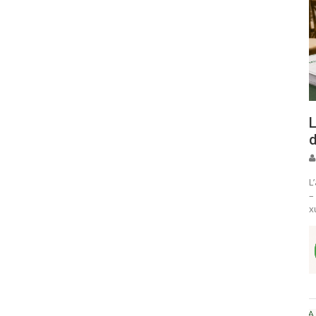
L
d
L
–
x