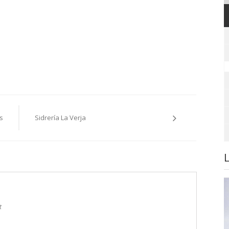
s
Sidrería La Verja
t