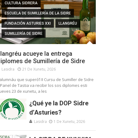
CULTURA SIDRERA
ESCUELA DE SUMILLERÍA DE LA SIDRE
FUNDACIÓN ASTURIES XXI
LLANGRÉU
SUMILLERÍA DE SIDRE
langréu acueye la entrega
iplomes de Sumillería de Sidre
Lasidra
21 De Xunetu, 2026
’alumnáu que superó’l II Cursu de Sumiller de Sidre
 Panel de Tastia va recibir los sos diplomes esti
ueves 23 de xunetu, a les
¿Qué ye la DOP Sidre
d’Asturies?
Lasidra
1 De Xunetu, 2026