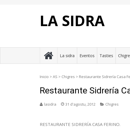
Skip
to
content
LA SIDRA
La sidra
Eventos
Tasties
Chigr
Inicio
>
AS
>
Chigres
>
Restaurante Sidrería Casa F
Restaurante Sidrería C
lasidra
31 d'agostu, 2012
Chigres
RESTAURANTE SIDRERÍA CASA FERINO.