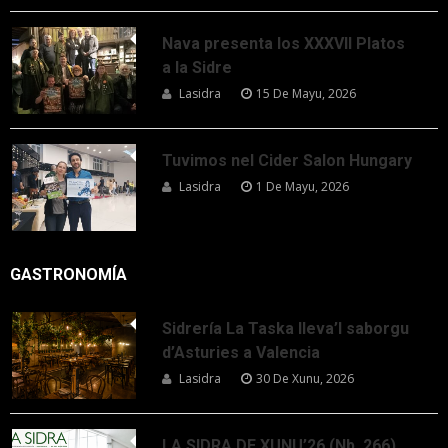
Nava presenta los XXXVII Platos
a la Sidre
Lasidra
15 De Mayu, 2026
Tuvimos nel Cider Salon Hungary
Lasidra
1 De Mayu, 2026
GASTRONOMÍA
Sidrería La Taska lleva’l saborgu
d’Asturies a Valencia
Lasidra
30 De Xunu, 2026
LA SIDRA DE XUNU’26 (Nb. 266)