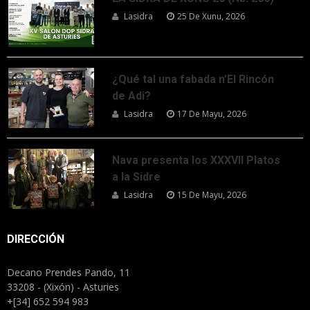
Lasidra
25 De Xunu, 2026
¿Qué tal una fabada n’El Rincón
de Adi?
Lasidra
17 De Mayu, 2026
Nava presenta los XXXVII Platos
a la Sidre
Lasidra
15 De Mayu, 2026
DIRECCIÓN
Decano Prendes Pando, 11
33208 - (Xixón) - Asturies
+[34] 652 594 983