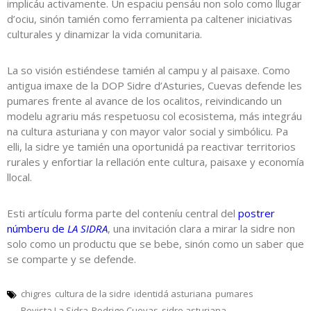
implicáu activamente. Un espaciu pensáu non solo como llugar
d’ociu, sinón tamién como ferramienta pa caltener iniciativas
culturales y dinamizar la vida comunitaria.
La so visión estiéndese tamién al campu y al paisaxe. Como
antigua imaxe de la DOP Sidre d’Asturies, Cuevas defende les
pumares frente al avance de los ocalitos, reivindicando un
modelu agrariu más respetuosu col ecosistema, más integráu
na cultura asturiana y con mayor valor social y simbólicu. Pa
elli, la sidre ye tamién una oportunidá pa reactivar territorios
rurales y enfortiar la rellación ente cultura, paisaxe y economía
llocal.
Esti artículu forma parte del conteníu central del
postrer
númberu de
LA SIDRA
, una invitación clara a mirar la sidre non
solo como un productu que se bebe, sinón como un saber que
se comparte y se defende.
chigres
cultura de la sidre
identidá asturiana
pumares
Revista La Sidra
Rodrigo Cuevas
sidre asturiana