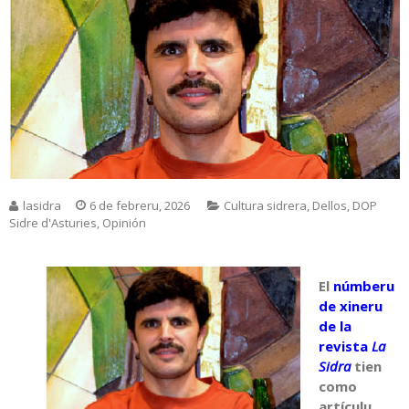
lasidra
6 de febreru, 2026
Cultura sidrera
,
Dellos
,
DOP
Sidre d'Asturies
,
Opinión
El
númberu
de xineru
de la
revista
La
Sidra
tien
como
artículu