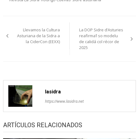
Navegación
Llevamos la Cultura
La DOP Sidre d’Asturies
pelos
Asturiana de la Sidra a
reafirma’l so modelu
la CiderCon (EEXX)
de calidá col récor de
artículos
2025
lasidra
https://www.lasidra.net
ARTÍCULOS RELACIONADOS