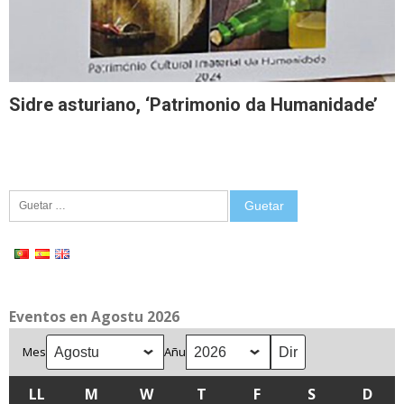
Sidre asturiano, ‘Patrimonio da Humanidade’
Guetar:
Eventos en Agostu 2026
Mes
Añu
LL
LLUNES
M
MARTES
W
MIÉRCOLES
T
XUEVES
F
VIENRES
S
SÁBADU
D
DOM