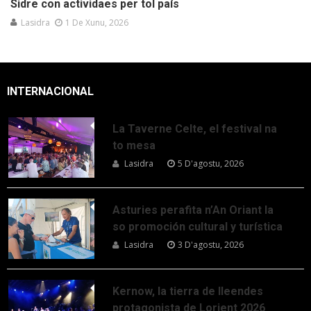
Sidre con actividaes per tol país
Lasidra
1 De Xunu, 2026
INTERNACIONAL
La Taverne Celte, el festival na
to mesa
Lasidra
5 D'agostu, 2026
Asturies perafita n’An Oriant la
so promoción cultural y turística
Lasidra
3 D'agostu, 2026
Kernow, la tierra de lleendes
protagonista de Lorient 2026