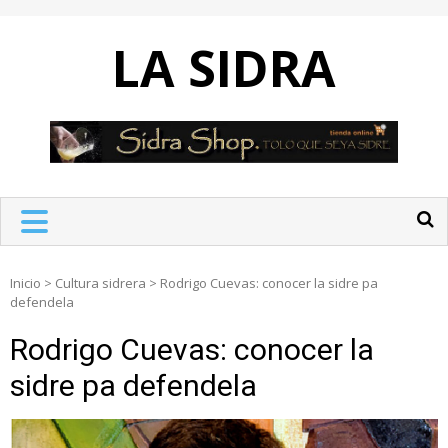
Skip
to
LA SIDRA
content
Inicio
>
Cultura sidrera
>
Rodrigo Cuevas: conocer la sidre pa
defendela
Rodrigo Cuevas: conocer la
sidre pa defendela