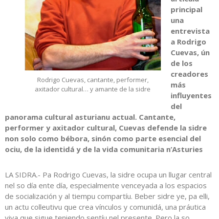
principal
una
entrevista
a
Rodrigo
Cuevas
, ún
de los
creadores
Rodrigo Cuevas, cantante, performer,
más
axitador cultural… y amante de la sidre
influyentes
del
panorama cultural asturianu actual. Cantante,
performer y axitador cultural, Cuevas defende la sidre
non solo como bébora, sinón como parte esencial del
ociu, de la identidá y de la vida comunitaria n’Asturies
LA SIDRA.- Pa Rodrigo Cuevas, la sidre ocupa un llugar central
nel so día ente día, especialmente venceyada a los espacios
de socialización y al tiempu compartíu. Beber sidre ye, pa elli,
un actu colleutivu que crea vínculos y comunidá, una práutica
viva que sigue teniendo sentíu nel presente. Pero la so