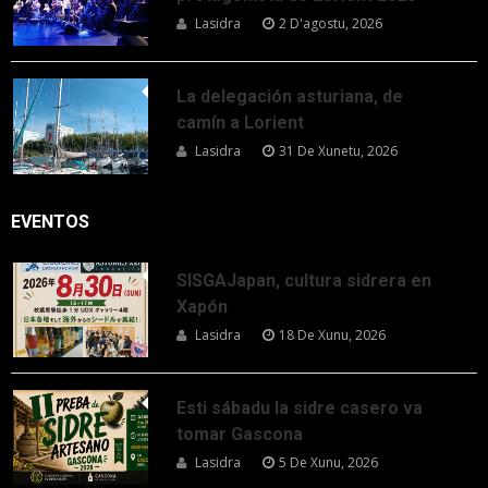
Lasidra
2 D'agostu, 2026
La delegación asturiana, de
camín a Lorient
Lasidra
31 De Xunetu, 2026
EVENTOS
SISGAJapan, cultura sidrera en
Xapón
Lasidra
18 De Xunu, 2026
Esti sábadu la sidre casero va
tomar Gascona
Lasidra
5 De Xunu, 2026