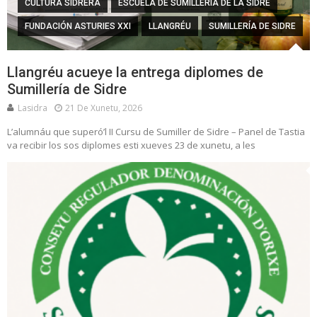
CULTURA SIDRERA
ESCUELA DE SUMILLERÍA DE LA SIDRE
FUNDACIÓN ASTURIES XXI
LLANGRÉU
SUMILLERÍA DE SIDRE
Llangréu acueye la entrega diplomes de
Sumillería de Sidre
Lasidra
21 De Xunetu, 2026
L’alumnáu que superó’l II Cursu de Sumiller de Sidre – Panel de Tastia
va recibir los sos diplomes esti xueves 23 de xunetu, a les