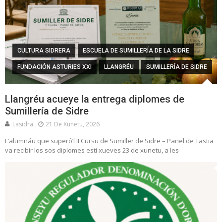
CULTURA SIDRERA
ESCUELA DE SUMILLERÍA DE LA SIDRE
FUNDACIÓN ASTURIES XXI
LLANGRÉU
SUMILLERÍA DE SIDRE
Llangréu acueye la entrega diplomes de
Sumillería de Sidre
Lasidra
21 De Xunetu, 2026
L’alumnáu que superó’l II Cursu de Sumiller de Sidre – Panel de Tastia
va recibir los sos diplomes esti xueves 23 de xunetu, a les