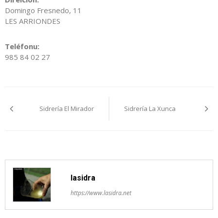
Domingo Fresnedo, 11
LES ARRIONDES
Teléfonu:
985 84 02 27
Navegación
Sidrería El Mirador
Sidrería La Xunca
pelos
artículos
lasidra
https://www.lasidra.net