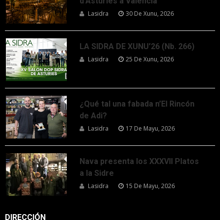
d’Asturies a Valencia
Lasidra
30 De Xunu, 2026
LA SIDRA DE XUNU’26 (Nb. 266)
Lasidra
25 De Xunu, 2026
¿Qué tal una fabada n’El Rincón
de Adi?
Lasidra
17 De Mayu, 2026
Nava presenta los XXXVII Platos
a la Sidre
Lasidra
15 De Mayu, 2026
DIRECCIÓN