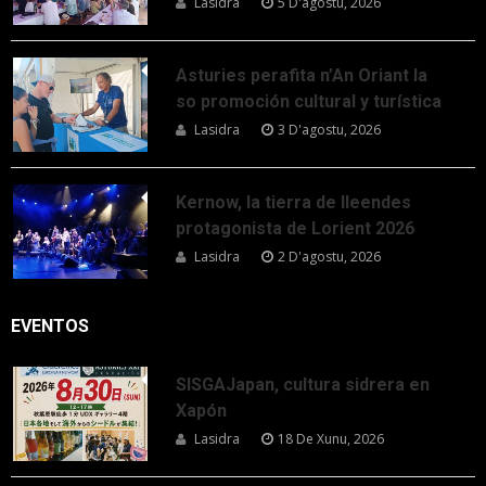
Lasidra
5 D'agostu, 2026
Asturies perafita n’An Oriant la
so promoción cultural y turística
Lasidra
3 D'agostu, 2026
Kernow, la tierra de lleendes
protagonista de Lorient 2026
Lasidra
2 D'agostu, 2026
EVENTOS
SISGAJapan, cultura sidrera en
Xapón
Lasidra
18 De Xunu, 2026