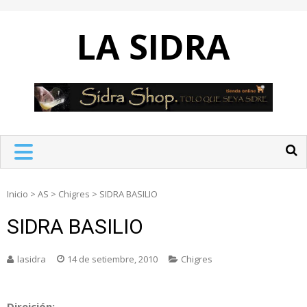
Skip
to
LA SIDRA
content
Inicio
>
AS
>
Chigres
>
SIDRA BASILIO
SIDRA BASILIO
lasidra
14 de setiembre, 2010
Chigres
Direición: