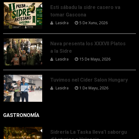
Esti sábadu la sidre casero va
tomar Gascona
Lasidra
5 De Xunu, 2026
Nava presenta los XXXVII Platos
a la Sidre
Lasidra
15 De Mayu, 2026
Tuvimos nel Cider Salon Hungary
Lasidra
1 De Mayu, 2026
GASTRONOMÍA
Sidrería La Taska lleva’l saborgu