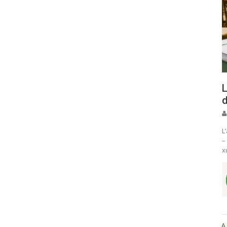
L
d
L
–
x