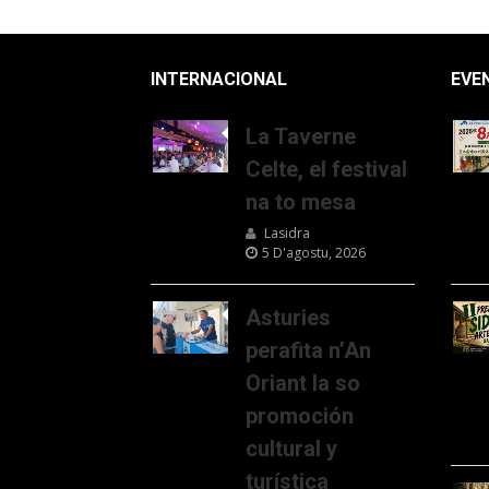
INTERNACIONAL
EVE
La Taverne
Celte, el festival
na to mesa
Lasidra
5 D'agostu, 2026
Asturies
perafita n’An
Oriant la so
promoción
cultural y
turística