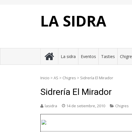
Skip
to
content
LA SIDRA
La sidra
Eventos
Tasties
Chigr
Inicio
>
AS
>
Chigres
>
Sidrería El Mirador
Sidrería El Mirador
lasidra
14 de setiembre, 2010
Chigres