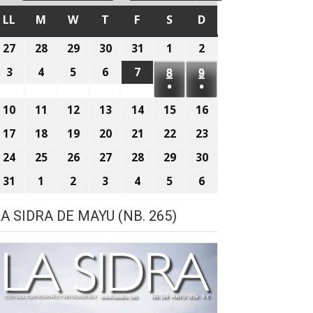
LL
LLUNES
M
MARTES
W
MIÉRCOLES
T
XUEVES
F
VIENRES
S
SÁBADU
D
DOMINGU
27
27
28
28
29
29
30
30
31
31
1
1
2
2
de
de
de
de
de
d'agostu,
d'agostu,
3
3
4
4
5
5
6
6
7
7
8
8
9
9
xunetu,
xunetu,
xunetu,
xunetu,
xunetu,
2026
2026
●
●
d'agostu,
d'agostu,
d'agostu,
d'agostu,
d'agostu,
d'agostu,
d'agostu,
2026
2026
2026
2026
2026
(1
(1
2026
2026
2026
2026
2026
10
10
11
11
12
12
13
13
14
14
15
2026
15
16
2026
16
event)
event)
d'agostu,
d'agostu,
d'agostu,
d'agostu,
d'agostu,
d'agostu,
d'agostu,
17
17
18
18
19
19
20
20
21
21
22
22
23
23
2026
2026
2026
2026
2026
2026
2026
d'agostu,
d'agostu,
d'agostu,
d'agostu,
d'agostu,
d'agostu,
d'agostu,
24
24
25
25
26
26
27
27
28
28
29
29
30
30
2026
2026
2026
2026
2026
2026
2026
d'agostu,
d'agostu,
d'agostu,
d'agostu,
d'agostu,
d'agostu,
d'agostu,
31
31
1
1
2
2
3
3
4
4
5
5
6
6
2026
2026
2026
2026
2026
2026
2026
d'agostu,
de
de
de
de
de
de
LA SIDRA DE MAYU (NB. 265)
2026
setiembre,
setiembre,
setiembre,
setiembre,
setiembre,
setiembre,
2026
2026
2026
2026
2026
2026