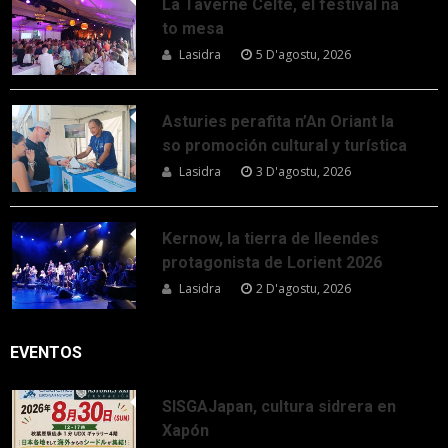
La Taverne Celte, el festival na
to mesa
Lasidra
5 D'agostu, 2026
Asturies perafita n’An Oriant la
so promoción cultural y turística
Lasidra
3 D'agostu, 2026
Kernow, la tierra de lleendes
protagonista de Lorient 2026
Lasidra
2 D'agostu, 2026
EVENTOS
SISGAJapan, cultura sidrera en
Xapón