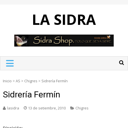
Skip
to
LA SIDRA
content
Inicio
>
AS
>
Chigres
>
Sidrería Fermín
Sidrería Fermín
lasidra
13 de setiembre, 2010
Chigres
Direición: