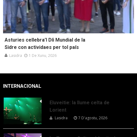
Asturies cellebra’l Díi Mundial de la
Sidre con actividaes per tol país
Lasidra
1 De Xunu, 2026
INTERNACIONAL
Eluveitie: la llume celta de
Lorient
Lasidra
7 D'agostu, 2026