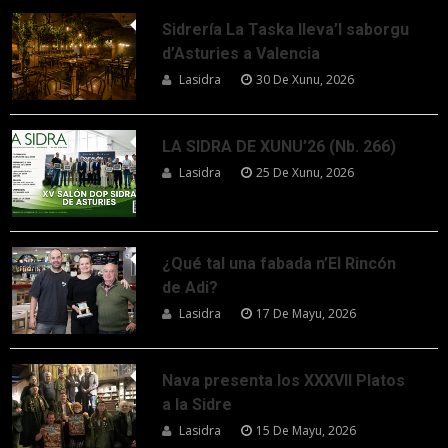
Sidrería La Taska lleva’l saborgu
d’Asturies a Valencia
Lasidra
30 De Xunu, 2026
LA SIDRA DE XUNU’26 (Nb. 266)
Lasidra
25 De Xunu, 2026
¿Qué tal una fabada n’El Rincón
de Adi?
Lasidra
17 De Mayu, 2026
Nava presenta los XXXVII Platos
a la Sidre
Lasidra
15 De Mayu, 2026