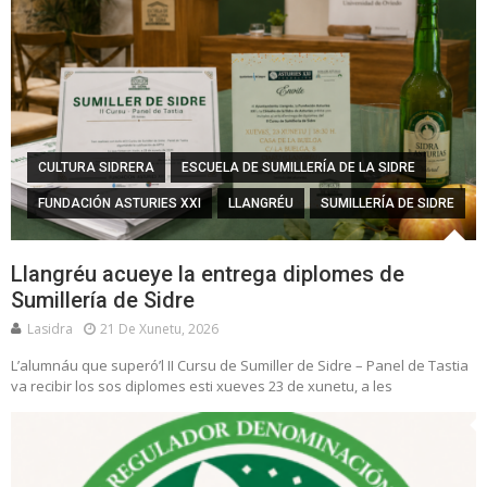
CULTURA SIDRERA
ESCUELA DE SUMILLERÍA DE LA SIDRE
FUNDACIÓN ASTURIES XXI
LLANGRÉU
SUMILLERÍA DE SIDRE
Llangréu acueye la entrega diplomes de
Sumillería de Sidre
Lasidra
21 De Xunetu, 2026
L’alumnáu que superó’l II Cursu de Sumiller de Sidre – Panel de Tastia
va recibir los sos diplomes esti xueves 23 de xunetu, a les