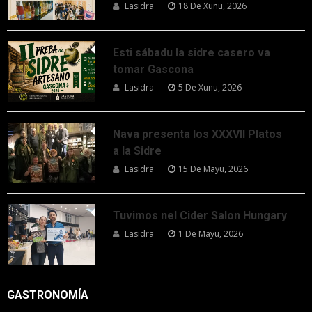
Lasidra
18 De Xunu, 2026
Esti sábadu la sidre casero va
tomar Gascona
Lasidra
5 De Xunu, 2026
Nava presenta los XXXVII Platos
a la Sidre
Lasidra
15 De Mayu, 2026
Tuvimos nel Cider Salon Hungary
Lasidra
1 De Mayu, 2026
GASTRONOMÍA