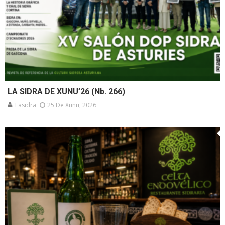
LA SIDRA DE XUNU’26 (Nb. 266)
Lasidra
25 De Xunu, 2026