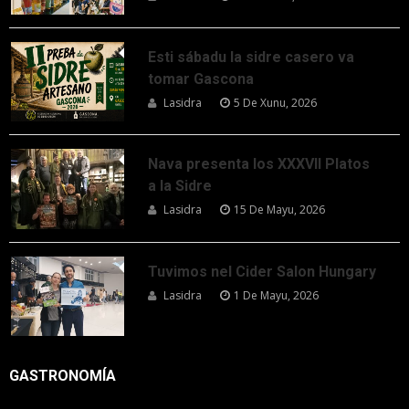
Esti sábadu la sidre casero va
tomar Gascona
Lasidra
5 De Xunu, 2026
Nava presenta los XXXVII Platos
a la Sidre
Lasidra
15 De Mayu, 2026
Tuvimos nel Cider Salon Hungary
Lasidra
1 De Mayu, 2026
GASTRONOMÍA