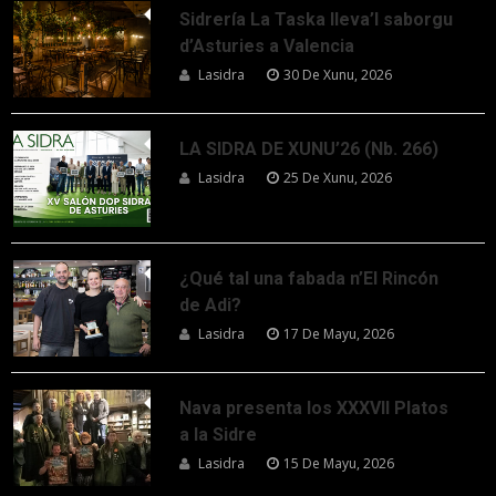
Sidrería La Taska lleva’l saborgu
d’Asturies a Valencia
Lasidra
30 De Xunu, 2026
LA SIDRA DE XUNU’26 (Nb. 266)
Lasidra
25 De Xunu, 2026
¿Qué tal una fabada n’El Rincón
de Adi?
Lasidra
17 De Mayu, 2026
Nava presenta los XXXVII Platos
a la Sidre
Lasidra
15 De Mayu, 2026