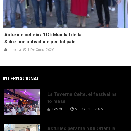
Asturies cellebra’l Díi Mundial de la
Sidre con actividaes per tol país
Lasidra
1 De Xunu, 2026
INTERNACIONAL
La Taverne Celte, el festival na
to mesa
Lasidra
5 D'agostu, 2026
Asturies perafita n’An Oriant la