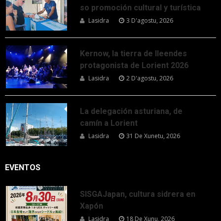
so promoción cultural y turística
Lasidra
3 D'agostu, 2026
Kernow, la tierra de lleendes
protagonista de Lorient 2026
Lasidra
2 D'agostu, 2026
La delegación asturiana, de
camín a Lorient
Lasidra
31 De Xunetu, 2026
EVENTOS
SISGAJapan, cultura sidrera en
Xapón
Lasidra
18 De Xunu, 2026