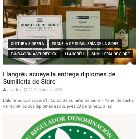
CULTURA SIDRERA
ESCUELA DE SUMILLERÍA DE LA SIDRE
FUNDACIÓN ASTURIES XXI
LLANGRÉU
SUMILLERÍA DE SIDRE
Llangréu acueye la entrega diplomes de
Sumillería de Sidre
Lasidra
21 De Xunetu, 2026
L’alumnáu que superó’l II Cursu de Sumiller de Sidre – Panel de Tastia
va recibir los sos diplomes esti xueves 23 de xunetu, a les