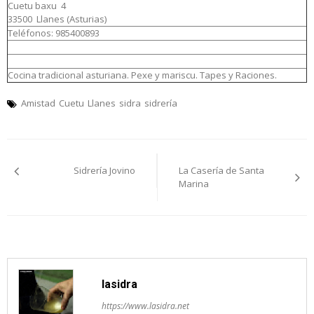
Cuetu baxu 4
33500 Llanes (Asturias)
Teléfonos: 985400893
Cocina tradicional asturiana. Pexe y mariscu. Tapes y Raciones.
Amistad
Cuetu
Llanes
sidra
sidrería
Navegación
Sidrería Jovino
La Casería de Santa
pelos
Marina
artículos
lasidra
https://www.lasidra.net