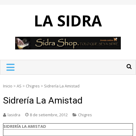
Skip
to
LA SIDRA
content
Inicio
>
AS
>
Chigres
>
Sidrería La Amistad
Sidrería La Amistad
lasidra
8 de setiembre, 2012
Chigres
SIDRERÍA LA AMISTAD