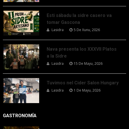
Esti sábadu la sidre casero va
tomar Gascona
Lasidra
5 De Xunu, 2026
Nava presenta los XXXVII Platos
a la Sidre
Lasidra
15 De Mayu, 2026
Tuvimos nel Cider Salon Hungary
Lasidra
1 De Mayu, 2026
GASTRONOMÍA