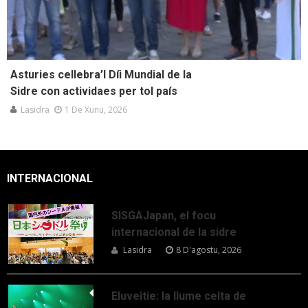
Asturies cellebra’l Díi Mundial de la
Sidre con actividaes per tol país
Lasidra
1 De Xunu, 2026
INTERNACIONAL
SISGAJapan, el focu
internacional de la sidre
Lasidra
8 D'agostu, 2026
Eluveitie: la llume celta de