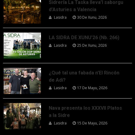
Sidrería La Taska lleva’l saborgu
d’Asturies a Valencia
Lasidra
30 De Xunu, 2026
LA SIDRA DE XUNU’26 (Nb. 266)
Lasidra
25 De Xunu, 2026
¿Qué tal una fabada n’El Rincón
de Adi?
Lasidra
17 De Mayu, 2026
Nava presenta los XXXVII Platos
a la Sidre
Lasidra
15 De Mayu, 2026