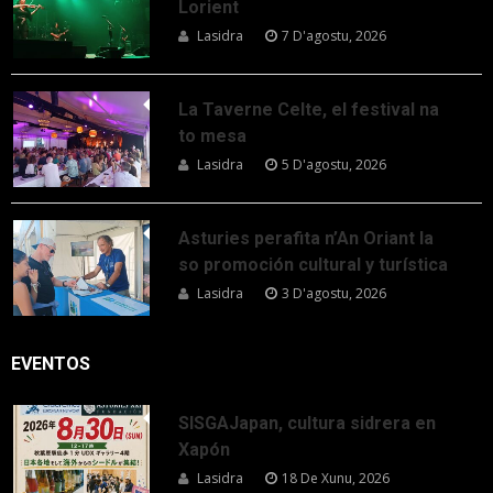
Lorient
Lasidra
7 D'agostu, 2026
La Taverne Celte, el festival na
to mesa
Lasidra
5 D'agostu, 2026
Asturies perafita n’An Oriant la
so promoción cultural y turística
Lasidra
3 D'agostu, 2026
EVENTOS
SISGAJapan, cultura sidrera en
Xapón
Lasidra
18 De Xunu, 2026