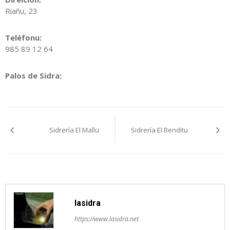
Riañu, 23
Teléfonu:
985 89 12 64
Palos de Sidra:
Navegación
Sidrería El Mallu
Sidrería El Benditu
pelos
artículos
lasidra
https://www.lasidra.net