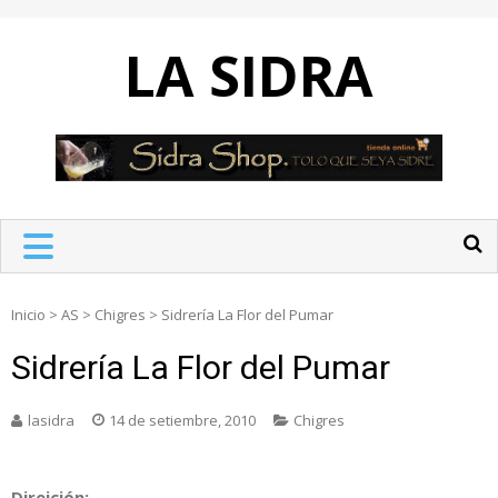
Skip
to
LA SIDRA
content
Inicio
>
AS
>
Chigres
>
Sidrería La Flor del Pumar
Sidrería La Flor del Pumar
lasidra
14 de setiembre, 2010
Chigres
Direición: