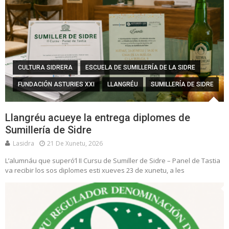
CULTURA SIDRERA
ESCUELA DE SUMILLERÍA DE LA SIDRE
FUNDACIÓN ASTURIES XXI
LLANGRÉU
SUMILLERÍA DE SIDRE
Llangréu acueye la entrega diplomes de
Sumillería de Sidre
Lasidra
21 De Xunetu, 2026
L’alumnáu que superó’l II Cursu de Sumiller de Sidre – Panel de Tastia
va recibir los sos diplomes esti xueves 23 de xunetu, a les