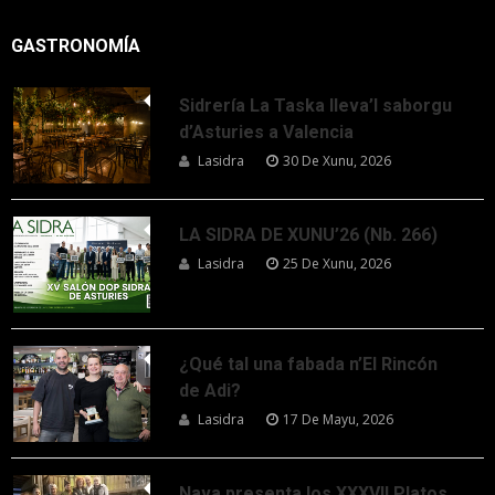
GASTRONOMÍA
Sidrería La Taska lleva’l saborgu
d’Asturies a Valencia
Lasidra
30 De Xunu, 2026
LA SIDRA DE XUNU’26 (Nb. 266)
Lasidra
25 De Xunu, 2026
¿Qué tal una fabada n’El Rincón
de Adi?
Lasidra
17 De Mayu, 2026
Nava presenta los XXXVII Platos