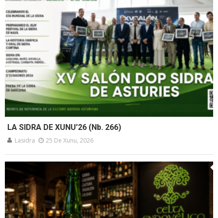
LA SIDRA DE XUNU’26 (Nb. 266)
Lasidra
25 De Xunu, 2026