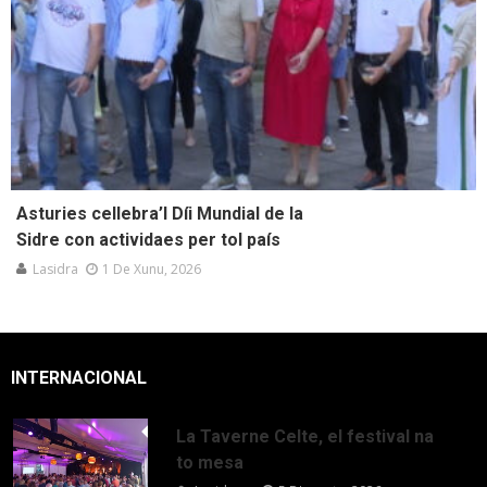
Asturies cellebra’l Díi Mundial de la
Sidre con actividaes per tol país
Lasidra
1 De Xunu, 2026
INTERNACIONAL
La Taverne Celte, el festival na
to mesa