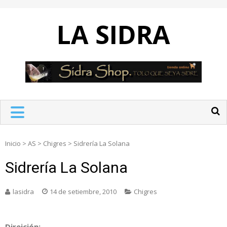
Skip
to
LA SIDRA
content
Inicio
>
AS
>
Chigres
>
Sidrería La Solana
Sidrería La Solana
lasidra
14 de setiembre, 2010
Chigres
Direición: