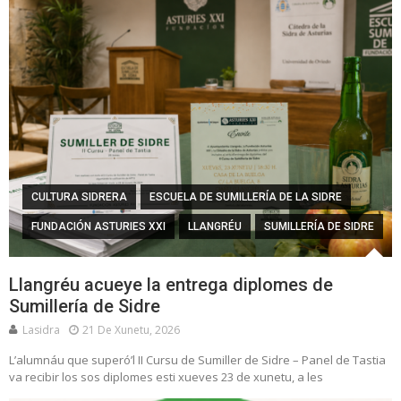
CULTURA SIDRERA
ESCUELA DE SUMILLERÍA DE LA SIDRE
FUNDACIÓN ASTURIES XXI
LLANGRÉU
SUMILLERÍA DE SIDRE
Llangréu acueye la entrega diplomes de
Sumillería de Sidre
Lasidra
21 De Xunetu, 2026
L’alumnáu que superó’l II Cursu de Sumiller de Sidre – Panel de Tastia
va recibir los sos diplomes esti xueves 23 de xunetu, a les