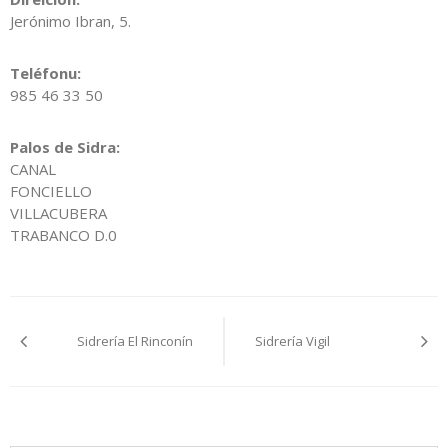
Jerónimo Ibran, 5.
Teléfonu:
985 46 33 50
Palos de Sidra:
CANAL
FONCIELLO
VILLACUBERA
TRABANCO D.0
Navegación
Sidrería El Rinconín
Sidrería Vigil
pelos
artículos