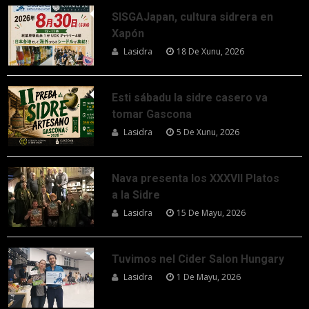
SISGAJapan, cultura sidrera en
Xapón
Lasidra
18 De Xunu, 2026
Esti sábadu la sidre casero va
tomar Gascona
Lasidra
5 De Xunu, 2026
Nava presenta los XXXVII Platos
a la Sidre
Lasidra
15 De Mayu, 2026
Tuvimos nel Cider Salon Hungary
Lasidra
1 De Mayu, 2026