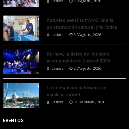
Lasidra
5 D'agostu, 2026
Asturies perafita n’An Oriant la
so promoción cultural y turística
Lasidra
3 D'agostu, 2026
Kernow, la tierra de lleendes
protagonista de Lorient 2026
Lasidra
2 D'agostu, 2026
La delegación asturiana, de
camín a Lorient
Lasidra
31 De Xunetu, 2026
EVENTOS