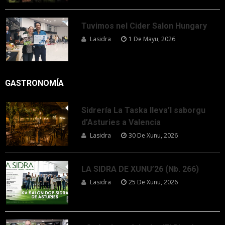
Tuvimos nel Cider Salon Hungary
Lasidra
1 De Mayu, 2026
GASTRONOMÍA
Sidrería La Taska lleva’l saborgu
d’Asturies a Valencia
Lasidra
30 De Xunu, 2026
LA SIDRA DE XUNU’26 (Nb. 266)
Lasidra
25 De Xunu, 2026