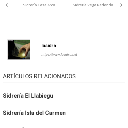
Sidrería Casa Arca
Sidrería Vega Redonda
pelos
artículos
lasidra
https://www.lasidra.net
ARTÍCULOS RELACIONADOS
Sidrería El Llabiegu
Sidrería Isla del Carmen