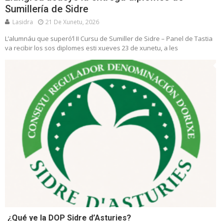
Sumillería de Sidre
Lasidra
21 De Xunetu, 2026
L’alumnáu que superó’l II Cursu de Sumiller de Sidre – Panel de Tastia
va recibir los sos diplomes esti xueves 23 de xunetu, a les
¿Qué ye la DOP Sidre d’Asturies?