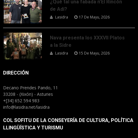
¿Qué tal una fabada n’El Rincón
de Adi?
Lasidra
17 De Mayu, 2026
Nava presenta los XXXVII Platos
a la Sidre
Lasidra
15 De Mayu, 2026
DIRECCIÓN
Decano Prendes Pando, 11
33208 - (Xixón) - Asturies
+[34] 652 594 983
info@lasidra.net/lasidra
COL SOFITU DE LA CONSEYERÍA DE CULTURA, POLÍTICA
LLINGÜÍSTICA Y TURISMU