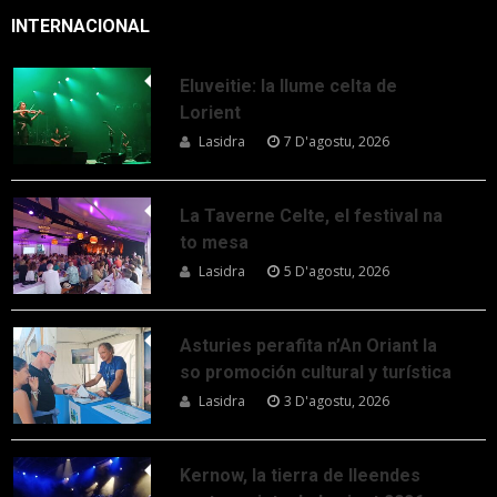
INTERNACIONAL
Eluveitie: la llume celta de
Lorient
Lasidra
7 D'agostu, 2026
La Taverne Celte, el festival na
to mesa
Lasidra
5 D'agostu, 2026
Asturies perafita n’An Oriant la
so promoción cultural y turística
Lasidra
3 D'agostu, 2026
Kernow, la tierra de lleendes