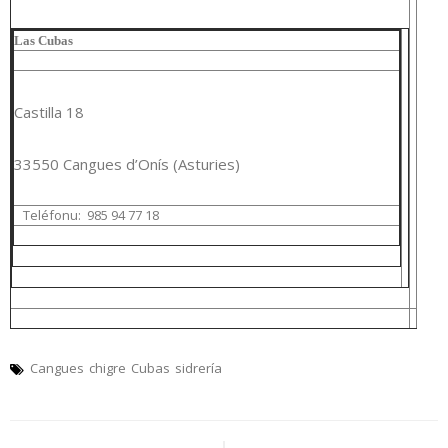
Las Cubas
Castilla 18
33550 Cangues d’Onís (Asturies)
Teléfonu:
985 94 77 18
Cangues
chigre
Cubas
sidrería
Navegación