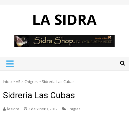
Skip
to
LA SIDRA
content
Inicio
>
AS
>
Chigres
>
Sidrería Las Cubas
Sidrería Las Cubas
lasidra
2 de xineru, 2012
Chigres