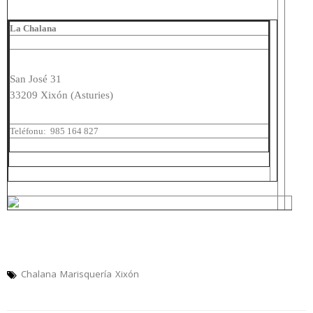
La Chalana
San José 31
33209
Xixón (Asturies)
Teléfonu:
985 164 827
Chalana
Marisquería
Xixón