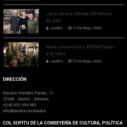
¿Qué tal una fabada n’El Rincón
de Adi?
Lasidra
17 De Mayu, 2026
Nava presenta los XXXVII Platos
a la Sidre
Lasidra
15 De Mayu, 2026
DIRECCIÓN
Decano Prendes Pando, 11
33208 - (Xixón) - Asturies
+[34] 652 594 983
info@lasidra.net/lasidra
COL SOFITU DE LA CONSEYERÍA DE CULTURA, POLÍTICA