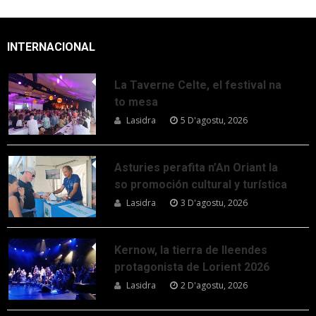
INTERNACIONAL
La Taverne Celte, el festival na
to mesa
Lasidra
5 D'agostu, 2026
Asturies perafita n’An Oriant la
so promoción cultural y turística
Lasidra
3 D'agostu, 2026
Kernow, la tierra de lleendes
protagonista de Lorient 2026
Lasidra
2 D'agostu, 2026