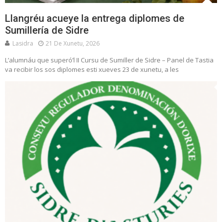
Llangréu acueye la entrega diplomes de
Sumillería de Sidre
Lasidra
21 De Xunetu, 2026
L’alumnáu que superó’l II Cursu de Sumiller de Sidre – Panel de Tastia
va recibir los sos diplomes esti xueves 23 de xunetu, a les