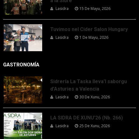
a la Sidre
Lasidra
15 De Mayu, 2026
Tuvimos nel Cider Salon Hungary
Lasidra
1 De Mayu, 2026
GASTRONOMÍA
Sidrería La Taska lleva’l saborgu
d’Asturies a Valencia
Lasidra
30 De Xunu, 2026
LA SIDRA DE XUNU’26 (Nb. 266)
Lasidra
25 De Xunu, 2026