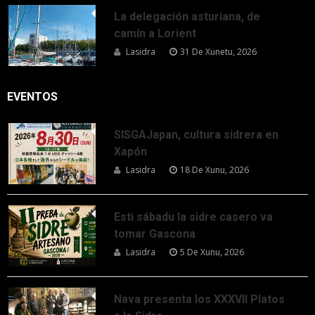
La delegación asturiana, de
camín a Lorient
Lasidra
31 De Xunetu, 2026
EVENTOS
SISGAJapan, cultura sidrera en
Xapón
Lasidra
18 De Xunu, 2026
Esti sábadu la sidre casero va
tomar Gascona
Lasidra
5 De Xunu, 2026
Nava presenta los XXXVII Platos