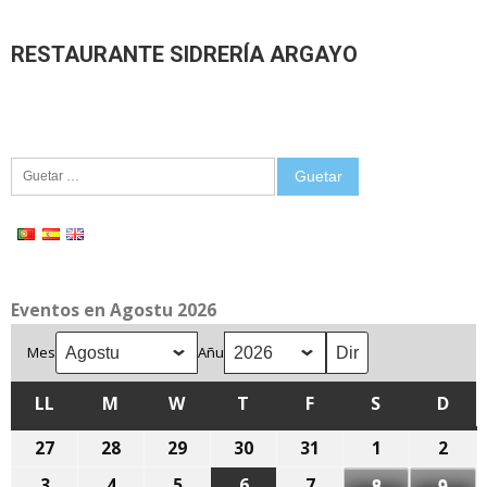
RESTAURANTE SIDRERÍA ARGAYO
Guetar:
Eventos en Agostu 2026
Mes
Añu
LL
LLUNES
M
MARTES
W
MIÉRCOLES
T
XUEVES
F
VIENRES
S
SÁBADU
D
DOM
27
27
28
28
29
29
30
30
31
31
1
1
2
2
de
de
de
de
de
d'agostu,
d'ag
3
3
4
4
5
5
6
6
7
7
8
8
9
9