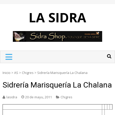
Skip
to
LA SIDRA
content
Inicio
>
AS
>
Chigres
>
Sidrería Marisquería La Chalana
Sidrería Marisquería La Chalana
lasidra
20 de mayu, 2011
Chigres