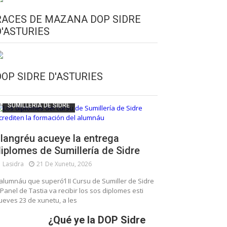
RACES DE MAZANA DOP SIDRE
D'ASTURIES
CULTURA SIDRERA
ESCUELA DE SUMILLERÍA DE LA SIDRE
DOP SIDRE D'ASTURIES
FUNDACIÓN ASTURIES XXI
LLANGRÉU
SUMILLERÍA DE SIDRE
langréu acueye la entrega
iplomes de Sumillería de Sidre
Lasidra
21 De Xunetu, 2026
’alumnáu que superó’l II Cursu de Sumiller de Sidre
 Panel de Tastia va recibir los sos diplomes esti
ueves 23 de xunetu, a les
¿Qué ye la DOP Sidre