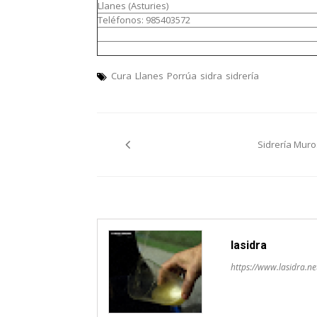
Llanes (Asturies)
Teléfonos: 985403572
Cura
Llanes
Porrúa
sidra
sidrería
Navegación
Sidrería Muro
pelos
artículos
lasidra
https://www.lasidra.ne