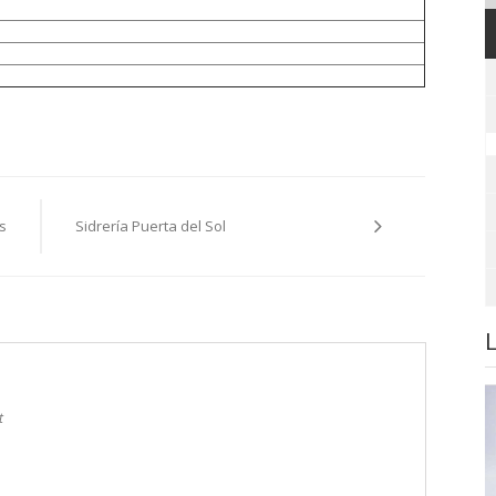
s
Sidrería Puerta del Sol
t