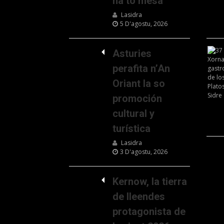
na to mesa
Lasidra
5 D'agostu, 2026
Asturies
perafita n’An
Oriant la so
promoción
cultural y
turística
Lasidra
3 D'agostu, 2026
Kernow, la tierra
de lleendes
protagonista de