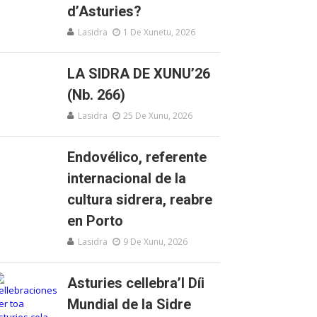
d’Asturies?
Lasidra
1 De Xunetu, 2026
LA SIDRA DE XUNU’26
(Nb. 266)
Lasidra
25 De Xunu, 2026
Endovélico, referente
internacional de la
cultura sidrera, reabre
en Porto
Lasidra
9 De Xunu, 2026
Asturies cellebra’l Díi
Mundial de la Sidre