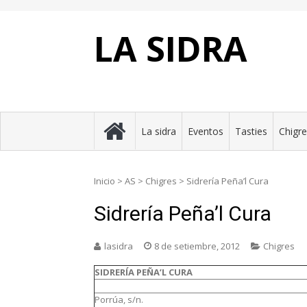
Skip
to
content
LA SIDRA
La sidra
Eventos
Tasties
Chigr
Inicio
>
AS
>
Chigres
>
Sidrería Peña’l Cura
Sidrería Peña’l Cura
lasidra
8 de setiembre, 2012
Chigres
SIDRERÍA PEÑA’L CURA
Porrúa, s/n.