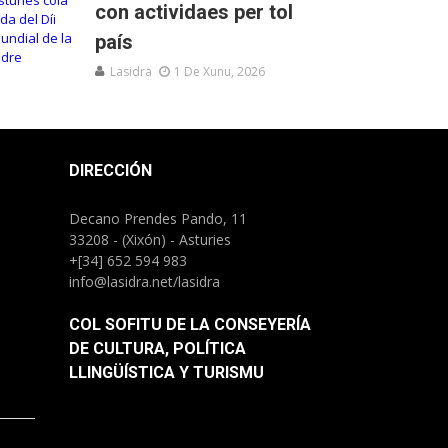
con actividaes per tol
país
Lasidra
1 De Xunu, 2026
DIRECCIÓN
Decano Prendes Pando, 11
33208 - (Xixón) - Asturies
+[34] 652 594 983
info@lasidra.net/lasidra
COL SOFITU DE LA CONSEYERÍA
DE CULTURA, POLÍTICA
LLINGÜÍSTICA Y TURISMU