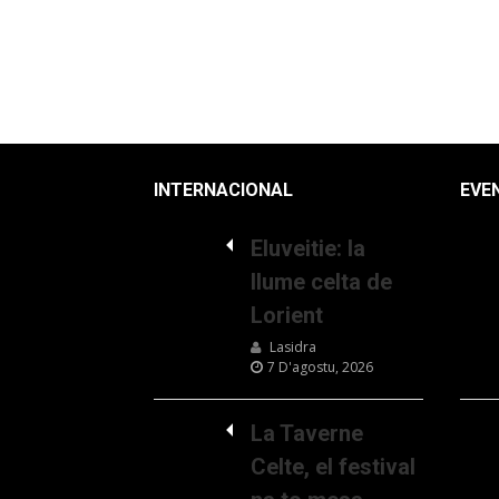
INTERNACIONAL
EVE
Eluveitie: la
llume celta de
Lorient
Lasidra
7 D'agostu, 2026
La Taverne
Celte, el festival