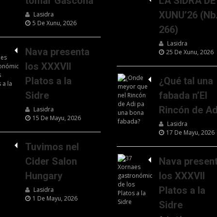
tomar Gascona
LA SIDRA DE
XUNU’26 (Nb
Lasidra
5 De Xunu, 2026
266)
Lasidra
Nava presenta
25 De Xunu, 2026
los XXXVII
Platos a la
¿Qué tal una
Sidre
fabada n’El
Rincón de Ad
Lasidra
15 De Mayu, 2026
Lasidra
17 De Mayu, 2026
Tuvimos nel
Cider Salon
Nava presen
Hungary
los XXXVII
Platos a la
Lasidra
1 De Mayu, 2026
Sidre