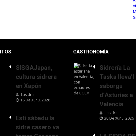
NTOS
GASTRONOMÍA
SISGAJapan,
Sidrería La
cultura sidrera
Taska lleva’l
en Xapón
saborgu
d’Asturies a
Lasidra
18 De Xunu, 2026
Valencia
Lasidra
Esti sábadu la
30 De Xunu, 2026
sidre casero va