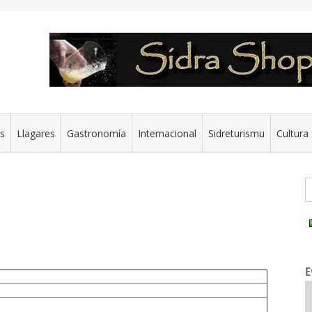
es
Llagares
Gastronomía
Internacional
Sidreturismu
Cultura 
G
E