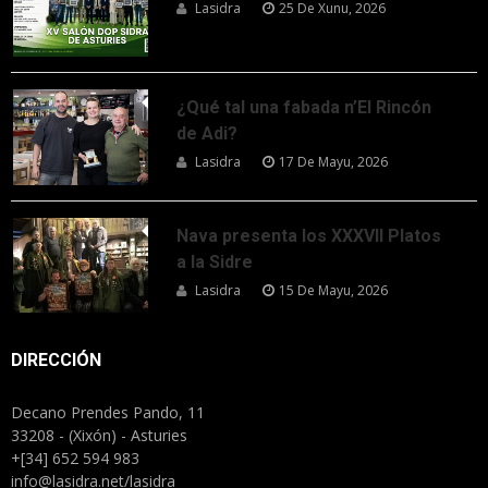
Lasidra
25 De Xunu, 2026
¿Qué tal una fabada n’El Rincón
de Adi?
Lasidra
17 De Mayu, 2026
Nava presenta los XXXVII Platos
a la Sidre
Lasidra
15 De Mayu, 2026
DIRECCIÓN
Decano Prendes Pando, 11
33208 - (Xixón) - Asturies
+[34] 652 594 983
info@lasidra.net/lasidra