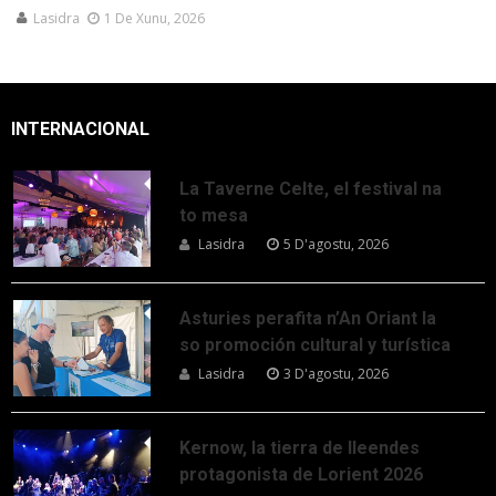
Lasidra
1 De Xunu, 2026
INTERNACIONAL
La Taverne Celte, el festival na
to mesa
Lasidra
5 D'agostu, 2026
Asturies perafita n’An Oriant la
so promoción cultural y turística
Lasidra
3 D'agostu, 2026
Kernow, la tierra de lleendes
protagonista de Lorient 2026