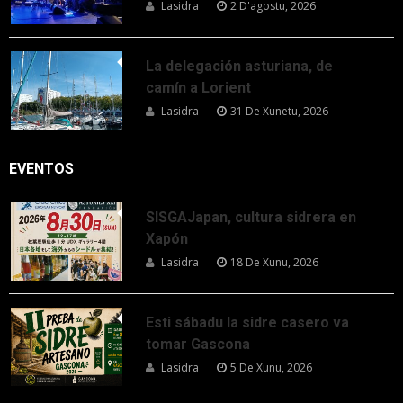
Lasidra
2 D'agostu, 2026
La delegación asturiana, de
camín a Lorient
Lasidra
31 De Xunetu, 2026
EVENTOS
SISGAJapan, cultura sidrera en
Xapón
Lasidra
18 De Xunu, 2026
Esti sábadu la sidre casero va
tomar Gascona
Lasidra
5 De Xunu, 2026