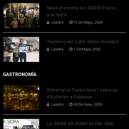
Nava presenta los XXXVII Platos
a la Sidre
Lasidra
15 De Mayu, 2026
Tuvimos nel Cider Salon Hungary
Lasidra
1 De Mayu, 2026
GASTRONOMÍA
Sidrería La Taska lleva’l saborgu
d’Asturies a Valencia
Lasidra
30 De Xunu, 2026
LA SIDRA DE XUNU’26 (Nb. 266)