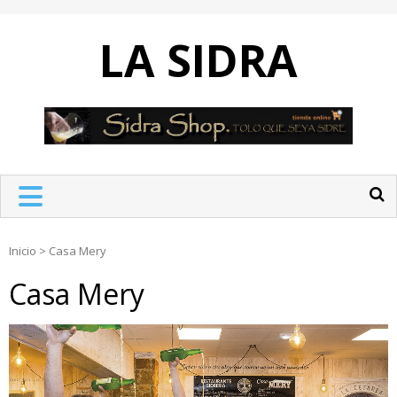
Skip
to
LA SIDRA
content
Inicio
>
Casa Mery
Casa Mery