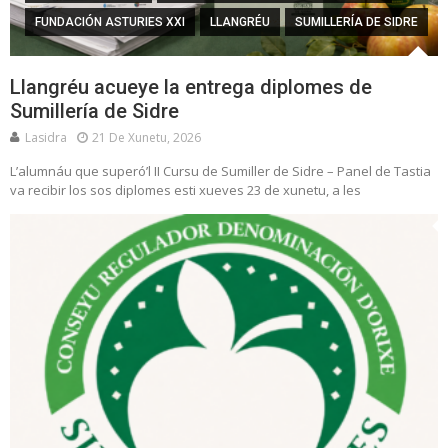
FUNDACIÓN ASTURIES XXI
LLANGRÉU
SUMILLERÍA DE SIDRE
Llangréu acueye la entrega diplomes de
Sumillería de Sidre
Lasidra
21 De Xunetu, 2026
L’alumnáu que superó’l II Cursu de Sumiller de Sidre – Panel de Tastia
va recibir los sos diplomes esti xueves 23 de xunetu, a les