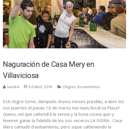
Naguración de Casa Mery en
Villaviciosa
lasidra
9 d'abril, 2018
Chigres
,
Encamientos
Esti chigre tornó, dempués d’unos meses preslláu, a abrir les
sos puertes el pasáu 16 de marzu nun nueu llocal na Plaza’l
Güevu, nel que caltendrá la sencia y la bona cocina que-y
fexeren ganar la fidelidá de los sos veceros.LA SIDRA.- Casa
Mery camudó d’asitiamientu, pero sigue caltieniendo la