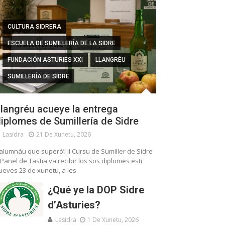
CULTURA SIDRERA
ESCUELA DE SUMILLERÍA DE LA SIDRE
FUNDACIÓN ASTURIES XXI
LLANGRÉU
SUMILLERÍA DE SIDRE
langréu acueye la entrega
iplomes de Sumillería de Sidre
Lasidra
21 De Xunetu, 2026
’alumnáu que superó’l II Cursu de Sumiller de Sidre
 Panel de Tastia va recibir los sos diplomes esti
ueves 23 de xunetu, a les
¿Qué ye la DOP Sidre
d’Asturies?
Lasidra
1 De Xunetu, 2026