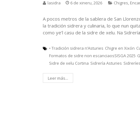
lasidra
6 de xineru, 2026
Chigres
,
Enca
A pocos metros de la sablera de San Llorenz
la tradición sidrera y culinaria, lo que nun q
como ye’l casu de la sidre de xelu. Na Sidrer
• Tradición sidrera n’Asturies
Chigre en Xixón
C
Formatos de sidre non escanciaosSISGA 2025
G
Sidre de xelu Cortina
Sidrería Asturies
Sidreríe
Leer más...