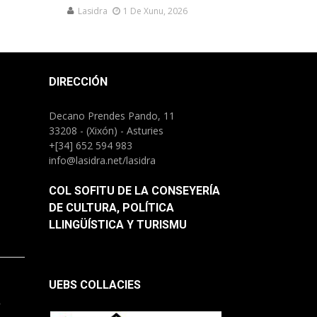
Lasidra
1 De Xunu, 2026
DIRECCIÓN
Decano Prendes Pando, 11
33208 - (Xixón) - Asturies
+[34] 652 594 983
info@lasidra.net/lasidra
COL SOFITU DE LA CONSEYERÍA
DE CULTURA, POLÍTICA
LLINGÜÍSTICA Y TURISMU
UEBS COLLACIES
.