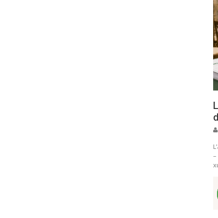
L
d
L
–
x