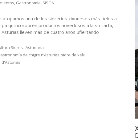
mientos
,
Gastronomía
,
SISGA
o atopamos una de les sidreríes xixoneses más fieles a
uita pa qu'incorporen productos novedosos a la so carta,
ía Asturias lleven más de cuatro años ufiertando
ultura Sidrera Asturiana
astronomía de chigre n’Asturies
sidre de xelu
s d'Asturies