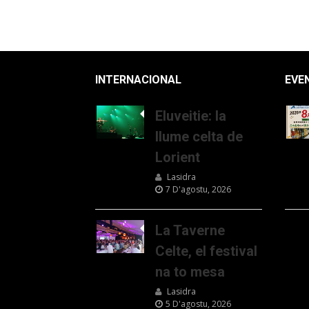
INTERNACIONAL
EVE
Eluveitie: la
llume celta de
Lorient
Lasidra
7 D'agostu, 2026
La Taverne
Celte, el festival
na to mesa
Lasidra
5 D'agostu, 2026