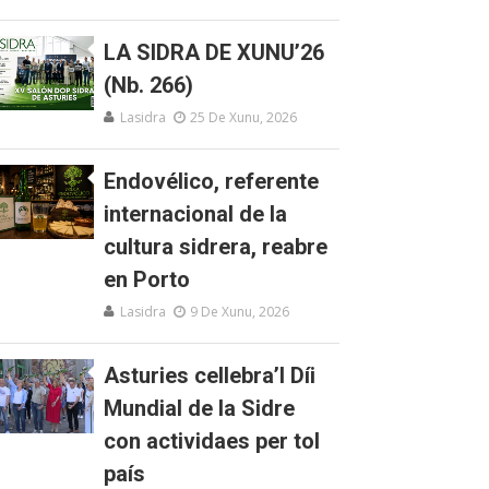
LA SIDRA DE XUNU’26
(Nb. 266)
Lasidra
25 De Xunu, 2026
Endovélico, referente
internacional de la
cultura sidrera, reabre
en Porto
Lasidra
9 De Xunu, 2026
Asturies cellebra’l Díi
Mundial de la Sidre
con actividaes per tol
país