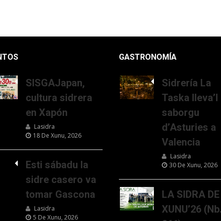
NTOS
GASTRONOMÍA
SISGAJapan,
Sidrería La
cultura sidrera
Taska lleva’l
en Xapón
saborgu
d’Asturies a
Lasidra
18 De Xunu, 2026
Valencia
Lasidra
Esti sábadu la
30 De Xunu, 2026
sidre casero va
tomar Gascona
LA SIDRA DE
XUNU’26 (Nb
Lasidra
5 De Xunu, 2026