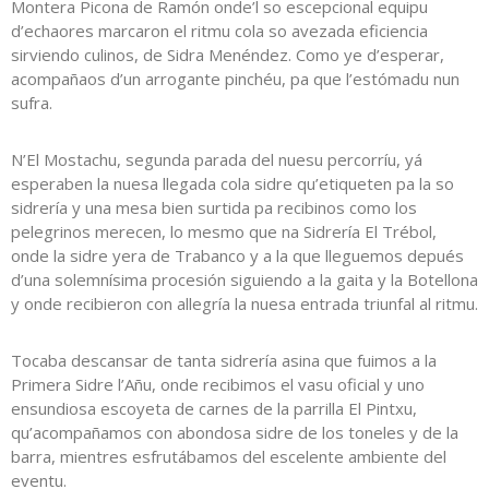
Montera Picona de Ramón onde’l so escepcional equipu
d’echaores marcaron el ritmu cola so avezada eficiencia
sirviendo culinos, de Sidra Menéndez. Como ye d’esperar,
acompañaos d’un arrogante pinchéu, pa que l’estómadu nun
sufra.
N’El Mostachu, segunda parada del nuesu percorríu, yá
esperaben la nuesa llegada cola sidre qu’etiqueten pa la so
sidrería y una mesa bien surtida pa recibinos como los
pelegrinos merecen, lo mesmo que na Sidrería El Trébol,
onde la sidre yera de Trabanco y a la que lleguemos depués
d’una solemnísima procesión siguiendo a la gaita y la Botellona
y onde recibieron con allegría la nuesa entrada triunfal al ritmu.
Tocaba descansar de tanta sidrería asina que fuimos a la
Primera Sidre l’Añu, onde recibimos el vasu oficial y uno
ensundiosa escoyeta de carnes de la parrilla El Pintxu,
qu’acompañamos con abondosa sidre de los toneles y de la
barra, mientres esfrutábamos del escelente ambiente del
eventu.