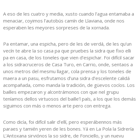
A eso de les cuatro y media, xusto cuando l’agua entamaba a
menaciar, coyimos l’autobús camín de Llaviana, onde nos
esperaben les meyores sorpreses de la xornada.
Pa entamar, una espicha, pero de les de verdá, de les qu’un
vecín te abre la so casa pa que pruebes la sidra que fixo elli
pa en casa, de los toneles que vien d’espichar. Foi difícil sacar
a los sidracruceros de Casa Turo, en Carrio, onde, sentaos a
unos metros del mesmu llagar, cola prensa y los toneles de
maera a un pasu, esfrutamos d’una sidra d’escelente calidá
acompañada, como manda la tradición, de güevos cocíos. Los
bailles empezaron y alcontrámonos con que nel grupu
teníamos dellos virtuosos del baille’l país, a los que los demás
siguimos con más o menos arte pero con entrega.
Como dicía, foi difícil salir d’ellí, pero esperábennos más
paraes y tamién yeren de les bones. Yá en La Pola la Sidrería
L’Antoxana sirviónos la so sidre, de Fonciello, y un nuevu