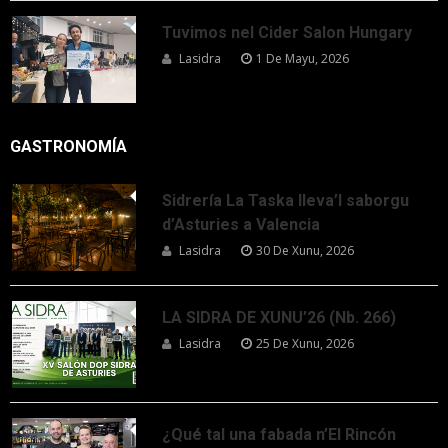
Tuvimos nel Cider Salon Hungary
Lasidra
1 De Mayu, 2026
GASTRONOMÍA
Sidrería La Taska lleva’l saborgu
d’Asturies a Valencia
Lasidra
30 De Xunu, 2026
LA SIDRA DE XUNU’26 (Nb. 266)
Lasidra
25 De Xunu, 2026
¿Qué tal una fabada n’El Rincón