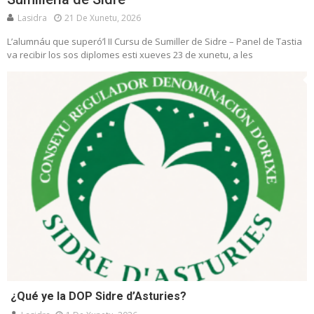
Lasidra
21 De Xunetu, 2026
L’alumnáu que superó’l II Cursu de Sumiller de Sidre – Panel de Tastia
va recibir los sos diplomes esti xueves 23 de xunetu, a les
¿Qué ye la DOP Sidre d’Asturies?