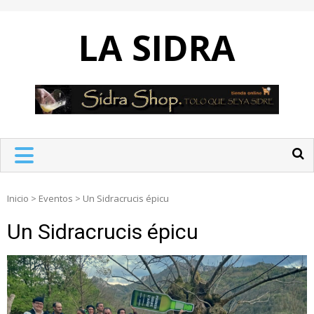
Skip
to
LA SIDRA
content
Inicio
>
Eventos
>
Un Sidracrucis épicu
Un Sidracrucis épicu