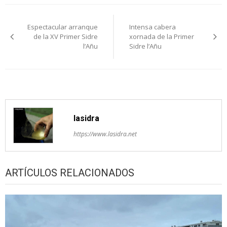
Navegación
Espectacular arranque
Intensa cabera
pelos
de la XV Primer Sidre
xornada de la Primer
l’Añu
Sidre l’Añu
artículos
lasidra
https://www.lasidra.net
ARTÍCULOS RELACIONADOS