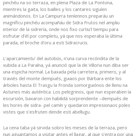
pinchéu na so terraza, en plena Plaza de La Pontona,
mientres la gaita, los bailles y los cantares siguíen
animándonos. En La Campurra teníennos preparáu un
magníficu pinchéu acompañáu de Sidra Frutos nel ampliu
interior de la sidrería, onde nos fixo curtiu’l tiempu para
esfrutar d’él por completu, yá que nos esperaba la última
parada, el broche d’oru a esti Sidracrucis.
L’aparcamientu’ del autobús, n’una curva recóndita de la
xubida a La Paraína, yá anunció que la de Villoria nun diba ser
una espicha normal. La baxada pela carretera, primero, y al
traviés del monte dempués, guiaos por Bárbara ente los
árboles hasta El Trasgu la Fronda somorguiónos de llenu na
Asturies más auténtica. Los pelegrinos, que nun esperaben la
escursión, baxaron con habilidá sorprendente –dempués de
les hores de sidra- pel camín y quedaron impresionaos poles
vistes que s’esfruten dende esti abellugu.
La cena taba yá sirvida sobro les meses de la terraza, pero
nun aguantamos a visitar antes el llagar, al que s’entra por una