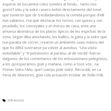
especie de bocamina colos toneles al fondu… tanto nos
gustó’l sitiu y la sidre casero bebío directamente del tonel
que tuvieron que dir treslladándonos la comida porque d’ellí
nun salíamos. Hai que destacar los tortos, con quesu y con
picadiellu, los conceyales y el chorizu de casa, ente una
amuesa abondosa de los platos típicos de les espichas de la
zona. Según diba anochando, los bailles, la gaita y la sidre que
nun paraba de correr, crearon un ambiente cuasi máxicu del
que foi difícil sustraese pa volver al autobús. “Una visita
inolvidable” y “traxísteisnos al paraísu, al de verdá” fueron
dalgunos de los comentarios de los entusiasmaos pelegrinos,
a los qu’esperamos güei y mañana, como a toos vós , na
Primer Sidre l’Añu, que’l cuerpu pide sidre. Recordái, en La
Feria de Muestres, güei cola actuación estelar de Rollu Folk.
SIdracrucis