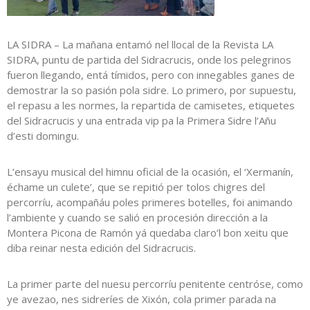
LA SIDRA – La mañana entamó nel llocal de la Revista LA
SIDRA, puntu de partida del Sidracrucis, onde los pelegrinos
fueron llegando, entá tímidos, pero con innegables ganes de
demostrar la so pasión pola sidre. Lo primero, por supuestu,
el repasu a les normes, la repartida de camisetes, etiquetes
del Sidracrucis y una entrada vip pa la Primera Sidre l’Añu
d’esti domingu.
L’ensayu musical del himnu oficial de la ocasión, el ‘Xermanín,
échame un culete’, que se repitió per tolos chigres del
percorríu, acompañáu poles primeres botelles, foi animando
l’ambiente y cuando se salió en procesión dirección a la
Montera Picona de Ramón yá quedaba claro’l bon xeitu que
diba reinar nesta edición del Sidracrucis.
La primer parte del nuesu percorríu penitente centróse, como
ye avezao, nes sidreríes de Xixón, cola primer parada na