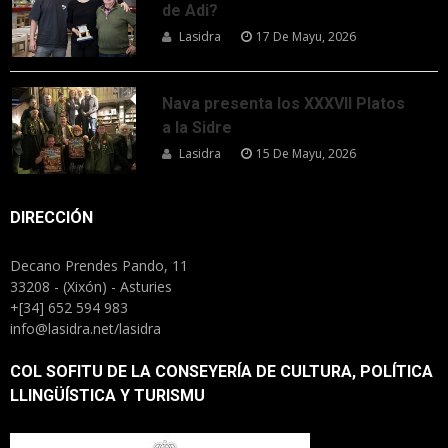
de Adi?
Lasidra
17 De Mayu, 2026
Nava presenta los XXXVII Platos
a la Sidre
Lasidra
15 De Mayu, 2026
DIRECCIÓN
Decano Prendes Pando, 11
33208 - (Xixón) - Asturies
+[34] 652 594 983
info@lasidra.net/lasidra
COL SOFITU DE LA CONSEYERÍA DE CULTURA, POLÍTICA
LLINGÜÍSTICA Y TURISMU