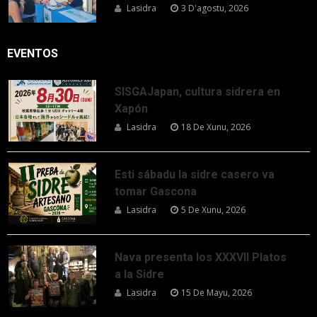
Lasidra
3 D'agostu, 2026
EVENTOS
SISGAJapan, cultura sidrera en
Xapón
Lasidra
18 De Xunu, 2026
Esti sábadu la sidre casero va
tomar Gascona
Lasidra
5 De Xunu, 2026
Nava presenta los XXXVII Platos
a la Sidre
Lasidra
15 De Mayu, 2026