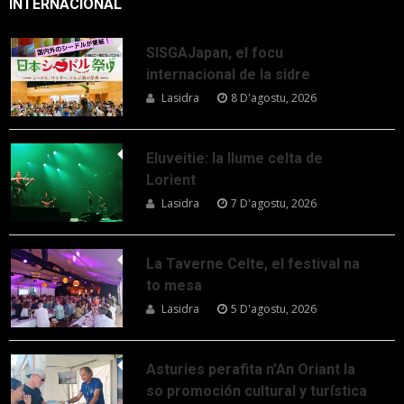
INTERNACIONAL
SISGAJapan, el focu
internacional de la sidre
Lasidra
8 D'agostu, 2026
Eluveitie: la llume celta de
Lorient
Lasidra
7 D'agostu, 2026
La Taverne Celte, el festival na
to mesa
Lasidra
5 D'agostu, 2026
Asturies perafita n’An Oriant la
so promoción cultural y turística