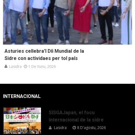
Asturies cellebra’l Díi Mundial de la
Sidre con actividaes per tol país
Lasidra
1 De Xunu, 2026
INTERNACIONAL
SISGAJapan, el focu
internacional de la sidre
Lasidra
8 D'agostu, 2026