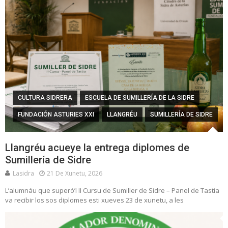
CULTURA SIDRERA
ESCUELA DE SUMILLERÍA DE LA SIDRE
FUNDACIÓN ASTURIES XXI
LLANGRÉU
SUMILLERÍA DE SIDRE
Llangréu acueye la entrega diplomes de
Sumillería de Sidre
Lasidra
21 De Xunetu, 2026
L’alumnáu que superó’l II Cursu de Sumiller de Sidre – Panel de Tastia
va recibir los sos diplomes esti xueves 23 de xunetu, a les