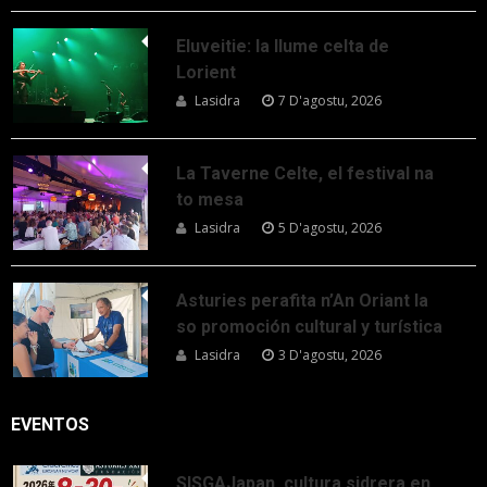
Eluveitie: la llume celta de
Lorient
Lasidra
7 D'agostu, 2026
La Taverne Celte, el festival na
to mesa
Lasidra
5 D'agostu, 2026
Asturies perafita n’An Oriant la
so promoción cultural y turística
Lasidra
3 D'agostu, 2026
EVENTOS
SISGAJapan, cultura sidrera en