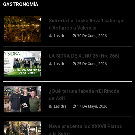
GASTRONOMÍA
Sidrería La Taska lleva’l saborgu
d’Asturies a Valencia
Lasidra
30 De Xunu, 2026
LA SIDRA DE XUNU’26 (Nb. 266)
Lasidra
25 De Xunu, 2026
¿Qué tal una fabada n’El Rincón
de Adi?
Lasidra
17 De Mayu, 2026
Nava presenta los XXXVII Platos
a la Sidre