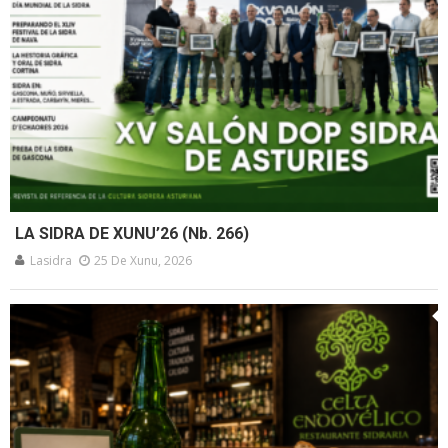
LA SIDRA DE XUNU’26 (Nb. 266)
Lasidra
25 De Xunu, 2026