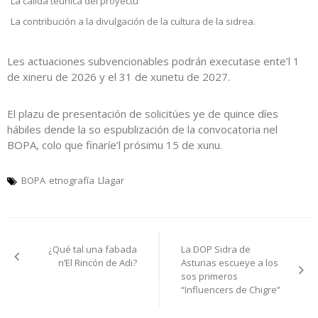
La calidá téunica del proyectu
La contribución a la divulgación de la cultura de la sidrea.
Les actuaciones subvencionables podrán executase ente’l 1
de xineru de 2026 y el 31 de xunetu de 2027.
El plazu de presentación de solicitúes ye de quince díes
hábiles dende la so espublización de la convocatoria nel
BOPA, colo que finaríe’l prósimu 15 de xunu.
BOPA
etnografía
Llagar
Navegación
¿Qué tal una fabada
La DOP Sidra de
pelos
n’El Rincón de Adi?
Asturias escueye a los
sos primeros
artículos
“Influencers de Chigre”