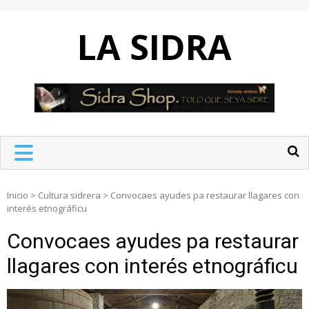
Skip
to
LA SIDRA
content
Inicio
>
Cultura sidrera
>
Convocaes ayudes pa restaurar llagares con
interés etnográficu
Convocaes ayudes pa restaurar
llagares con interés etnográficu