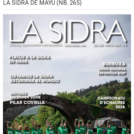
LA SIDRA DE MAYU (NB. 265)
2026
setiembre,
setiembre,
setiembre,
setiembre,
setiembre,
seti
2026
2026
2026
2026
2026
2026