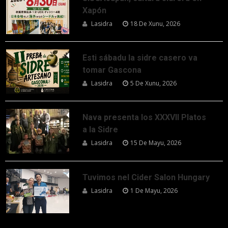
Xapón
Lasidra
18 De Xunu, 2026
Esti sábadu la sidre casero va
tomar Gascona
Lasidra
5 De Xunu, 2026
Nava presenta los XXXVII Platos
a la Sidre
Lasidra
15 De Mayu, 2026
Tuvimos nel Cider Salon Hungary
Lasidra
1 De Mayu, 2026