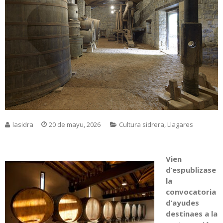
lasidra
20 de mayu, 2026
Cultura sidrera
,
Llagares
Vien
d’espublizase
l
a
convocatoria
d’ayudes
destinaes a la